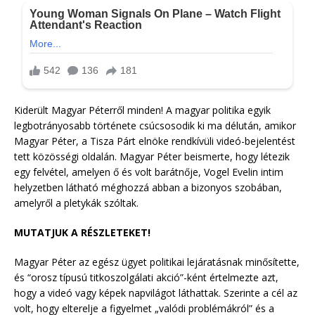
Kiderült Magyar Péterről minden! A magyar politika egyik
legbotrányosabb története csúcsosodik ki ma délután, amikor
Magyar Péter, a Tisza Párt elnöke rendkívüli videó-bejelentést
tett közösségi oldalán. Magyar Péter beismerte, hogy létezik
egy felvétel, amelyen ő és volt barátnője, Vogel Evelin intim
helyzetben látható méghozzá abban a bizonyos szobában,
amelyről a pletykák szóltak.
MUTATJUK A RÉSZLETEKET!
Magyar Péter az egész ügyet politikai lejáratásnak minősítette,
és “orosz típusú titkoszolgálati akció”-ként értelmezte azt,
hogy a videó vagy képek napvilágot láthattak. Szerinte a cél az
volt, hogy elterelje a figyelmet „valódi problémákról” és a