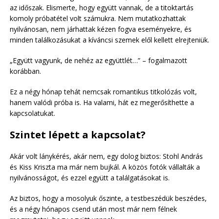
az időszak. Elismerte, hogy együtt vannak, de a titoktartás
komoly próbatétel volt számukra. Nem mutatkozhattak
nyilvánosan, nem járhattak kézen fogva eseményekre, és
minden találkozásukat a kíváncsi szemek elől kellett elrejteniük.
„Együtt vagyunk, de nehéz az együttlét…” – fogalmazott
korábban.
Ez a négy hónap tehát nemcsak romantikus titkolózás volt,
hanem valódi próba is. Ha valami, hát ez megerősíthette a
kapcsolatukat.
Szintet lépett a kapcsolat?
Akár volt lánykérés, akár nem, egy dolog biztos: Stohl András
és Kiss Kriszta ma már nem bujkál. A közös fotók vállalták a
nyilvánosságot, és ezzel együtt a találgatásokat is.
Az biztos, hogy a mosolyuk őszinte, a testbeszédük beszédes,
és a négy hónapos csend után most már nem félnek