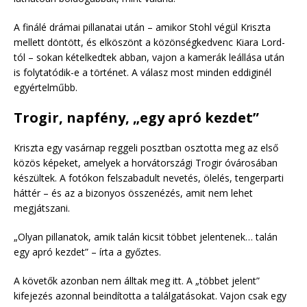
A finálé drámai pillanatai után – amikor Stohl végül Kriszta
mellett döntött, és elköszönt a közönségkedvenc Kiara Lord-
tól – sokan kételkedtek abban, vajon a kamerák leállása után
is folytatódik-e a történet. A válasz most minden eddiginél
egyértelműbb.
Trogir, napfény, „egy apró kezdet”
Kriszta egy vasárnap reggeli posztban osztotta meg az első
közös képeket, amelyek a horvátországi Trogir óvárosában
készültek. A fotókon felszabadult nevetés, ölelés, tengerparti
háttér – és az a bizonyos összenézés, amit nem lehet
megjátszani.
„Olyan pillanatok, amik talán kicsit többet jelentenek… talán
egy apró kezdet” – írta a győztes.
A követők azonban nem álltak meg itt. A „többet jelent”
kifejezés azonnal beindította a találgatásokat. Vajon csak egy