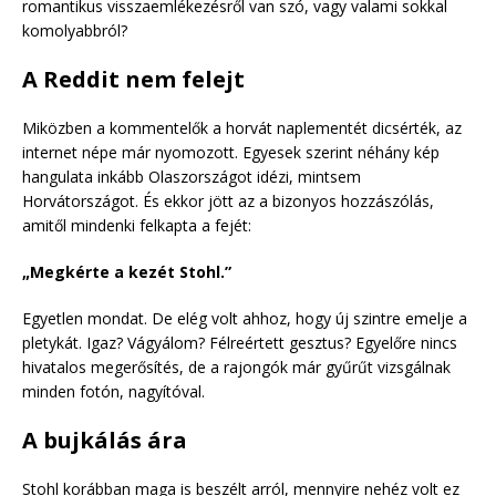
romantikus visszaemlékezésről van szó, vagy valami sokkal
komolyabbról?
A Reddit nem felejt
Miközben a kommentelők a horvát naplementét dicsérték, az
internet népe már nyomozott. Egyesek szerint néhány kép
hangulata inkább Olaszországot idézi, mintsem
Horvátországot. És ekkor jött az a bizonyos hozzászólás,
amitől mindenki felkapta a fejét:
„Megkérte a kezét Stohl.”
Egyetlen mondat. De elég volt ahhoz, hogy új szintre emelje a
pletykát. Igaz? Vágyálom? Félreértett gesztus? Egyelőre nincs
hivatalos megerősítés, de a rajongók már gyűrűt vizsgálnak
minden fotón, nagyítóval.
A bujkálás ára
Stohl korábban maga is beszélt arról, mennyire nehéz volt ez