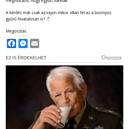
megmutatni, hogy együtt vannak.
A kérdés már csak az:vajon mikor villan fel az a bizonyos
gyűrű hivatalosan is?
Megosztás
F
M
E
a
e
m
c
ss
ai
e
e
l
b
n
o
g
o
e
k
r