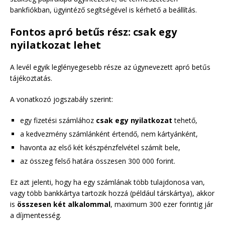
bankfiókban, ügyintéző segítségével is kérhető a beállítás.
Fontos apró betűs rész: csak egy
nyilatkozat lehet
A levél egyik leglényegesebb része az úgynevezett apró betűs
tájékoztatás.
A vonatkozó jogszabály szerint:
egy fizetési számlához
csak egy nyilatkozat
tehető,
a kedvezmény számlánként értendő, nem kártyánként,
havonta az első két készpénzfelvétel számít bele,
az összeg felső határa összesen 300 000 forint.
Ez azt jelenti, hogy ha egy számlának több tulajdonosa van,
vagy több bankkártya tartozik hozzá (például társkártya), akkor
is
összesen két alkalommal
, maximum 300 ezer forintig jár
a díjmentesség.