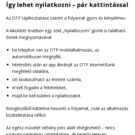
Így lehet nyilatkozni – pár kattintással
Az OTP tájékoztatása szerint a folyamat gyors és kényelmes.
A kiküldött levélben egy zöld „Nyilatkozom” gomb is található.
Ennek megnyomásával:
ha telepítve van az OTP mobilalkalmazás, az
automatikusan megnyílik,
hitelesítés után az app átirányít az OTP InternetBank
megfelelő oldalára,
ott kiválasztható az érintett számla,
el kell fogadni a feltételeket,
majd be kell küldeni a nyilatkozatot.
Böngészőből kattintva hasonló a folyamat, csak az alkalmazás
közbeiktatása nélkül.
Az egész művelet néhány perc alatt elvégezhető – nincs
szükség papíralapú ügyintézésre, de természetesen