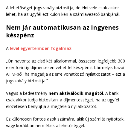
A lehetőséget jogszabály biztosítja, de élni vele csak akkor
lehet, ha az ügyfél ezt külön kéri a számlavezető bankjánál.
Nem jár automatikusan az ingyenes
készpénz
A
levél egyértelműen fogalmaz
:
„Ön havonta az első két alkalommal, összesen legfeljebb 300
ezer forintig díjmentesen vehet fel készpénzt bármelyik hazai
ATM-ből, ha megadja az erre vonatkozó nyilatkozatot – ezt a
jogszabály biztosítja.”
Vagyis a kedvezmény
nem aktiválódik magától
. A bank
csak akkor tudja biztosítani a díjmentességet, ha az ügyfél
előzetesen benyújtja a megfelelő nyilatkozatot.
Ez különösen fontos azok számára, akik új számlát nyitottak,
vagy korábban nem éltek a lehetőséggel.