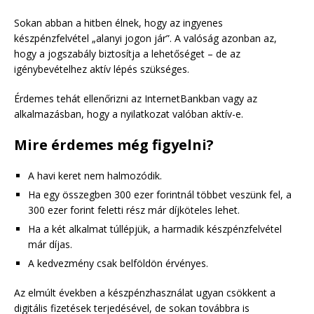
Sokan abban a hitben élnek, hogy az ingyenes
készpénzfelvétel „alanyi jogon jár”. A valóság azonban az,
hogy a jogszabály biztosítja a lehetőséget – de az
igénybevételhez aktív lépés szükséges.
Érdemes tehát ellenőrizni az InternetBankban vagy az
alkalmazásban, hogy a nyilatkozat valóban aktív-e.
Mire érdemes még figyelni?
A havi keret nem halmozódik.
Ha egy összegben 300 ezer forintnál többet veszünk fel, a
300 ezer forint feletti rész már díjköteles lehet.
Ha a két alkalmat túllépjük, a harmadik készpénzfelvétel
már díjas.
A kedvezmény csak belföldön érvényes.
Az elmúlt években a készpénzhasználat ugyan csökkent a
digitális fizetések terjedésével, de sokan továbbra is