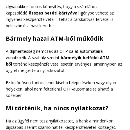
Ugyanakkor fontos könnyítés, hogy a számlához
kapcsolódó
összes betéti kártyával
igénybe vehető az
ingyenes készpénzfelvétel – tehát a társkártyás felvétel is
beleszámít a havi keretbe.
Bármely hazai ATM-ből működik
A díjmentesség nemcsak az OTP saját automatáira
vonatkozik. A szabály szerint
bármelyik belföldi ATM-
ből
történő készpénzfelvétel esetén érvényes, amennyiben az
ügyfél megtette a nyilatkozatot.
Ez különösen fontos lehet kisebb településeken vagy olyan
helyeken, ahol nem feltétlenül OTP-automata található a
közelben.
Mi történik, ha nincs nyilatkozat?
Ha az ügyfél nem tesz nyilatkozatot, a bank a mindenkori
díjszabás szerint számolhat fel készpénzfelvételi költséget.