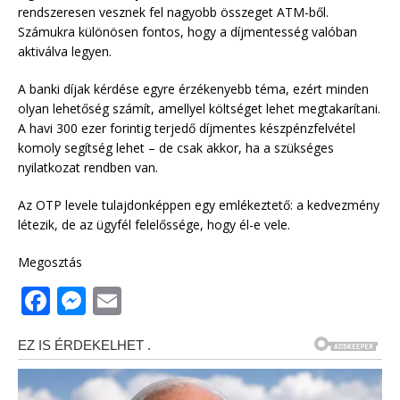
rendszeresen vesznek fel nagyobb összeget ATM-ből.
Számukra különösen fontos, hogy a díjmentesség valóban
aktiválva legyen.
A banki díjak kérdése egyre érzékenyebb téma, ezért minden
olyan lehetőség számít, amellyel költséget lehet megtakarítani.
A havi 300 ezer forintig terjedő díjmentes készpénzfelvétel
komoly segítség lehet – de csak akkor, ha a szükséges
nyilatkozat rendben van.
Az OTP levele tulajdonképpen egy emlékeztető: a kedvezmény
létezik, de az ügyfél felelőssége, hogy él-e vele.
Megosztás
F
M
E
a
e
m
c
ss
ai
e
e
l