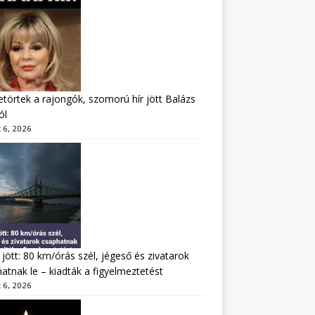
törtek a rajongók, szomorú hír jött Balázs
ól
 6, 2026
jött: 80 km/órás szél, jégeső és zivatarok
atnak le – kiadták a figyelmeztetést
 6, 2026