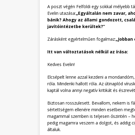
A poszt végén Felföldi egy sokkal mélyebb tá
Evelin utazása:
„Egyáltalán nem zavar, aho
bánik? Ahogy az állami gondozott, csal
javítóintézetbe kerültek?”
Zárásként egyértelműen fogalmaz:
„Jobban 
Itt van változtatások nélkül az írása:
Kedves Evelin!
Elcsépelt lenne azzal kezdeni a mondandóm,
róla. Mindenki hallott róla. Az útinaplód víru
kaptál volna annyi negatív kritikát és észrevét
Biztosan rosszulesett. Bevallom, nekem is fáj
sértettségem ellenére minden esetben megt
magammal szemben is teljesen őszintén – hog
pedig magamra veszem a dolgot, és addig cip
általuk.