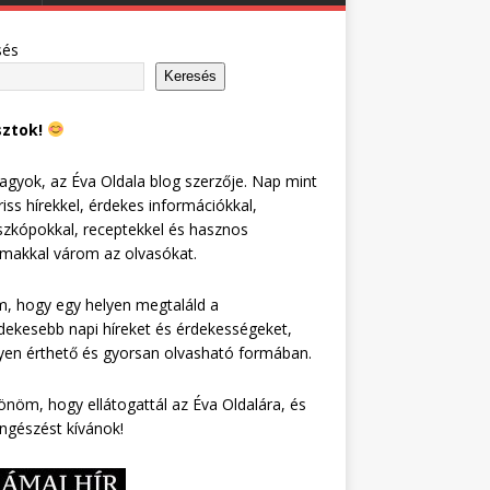
sés
Keresés
sztok!
agyok, az Éva Oldala blog szerzője. Nap mint
riss hírekkel, érdekes információkkal,
zkópokkal, receptekkel és hasznos
lmakkal várom az olvasókat.
, hogy egy helyen megtaláld a
dekesebb napi híreket és érdekességeket,
en érthető és gyorsan olvasható formában.
nöm, hogy ellátogattál az Éva Oldalára, és
ngészést kívánok!