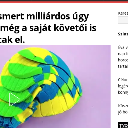
ismert milliárdos úgy
Kere
 még a saját követői is
Szia
ak el.
Éva v
nap f
horos
tarta
Célom
legér
könny
Köszö
jó bö