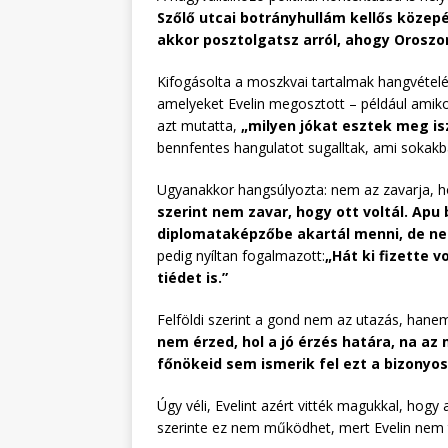
Szőlő utcai botrányhullám kellős közepén
akkor posztolgatsz arról, ahogy Orosz
Kifogásolta a moszkvai tartalmak hangvételét
amelyeket Evelin megosztott – például amikor
azt mutatta,
„milyen jókat esztek meg is
bennfentes hangulatot sugalltak, ami sokakban
Ugyanakkor hangsúlyozta: nem az zavarja, hogy
szerint nem zavar, hogy ott voltál. Apu
diplomataképzőbe akartál menni, de nem
pedig nyíltan fogalmazott:
„Hát ki fizette v
tiédet is.”
Felföldi szerint a gond nem az utazás, hanem
nem érzed, hol a jó érzés határa, na a
főnökeid sem ismerik fel ezt a bizonyos
Úgy véli, Evelint azért vitték magukkal, hogy
szerinte ez nem működhet, mert Evelin nem t