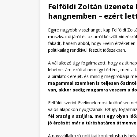
Felföldi Zoltán üzenete 
hangnemben – ezért let
Egyre nagyobb visszhangot kap Felföldi Zoltán
moszkvai útjáról és az arról készült videókr
fakadt, hanem abból, hogy Evelin érzéketlen
politikailag rendkívül feszült időszakban.
A vállalkozó úgy fogalmazott, hogy az útina
lehetne, ám ezúttal nem így történt, mert a t
a bírálatok erejét, és mindig megpróbálja mé
magammal szemben is teljesen őszintén
van, akkor pedig magamra veszem a do
Felföldi szerint Evelinnek most különösen neh
valós alapokon nyugszanak. Ezt így fogalma
fél ország a szájára, mert egy olyan id
jó érzését már a tűréshatáron átmenve 
A nagyvállalkozó politikai kontextusba is hely