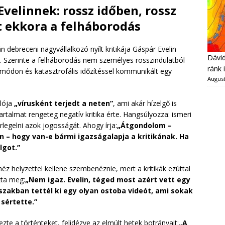
Evelinnek: rossz időben, rossz
t ekkora a felháborodás
 debreceni nagyvállalkozó nyílt kritikája Gáspár Evelin
Dávid
ól. Szerinte a felháborodás nem személyes rosszindulatból
ránk 
 módon és katasztrofális időzítéssel kommunikált egy
August
plója
„vírusként terjedt a neten”
, ami akár hízelgő is
artalmat rengeteg negatív kritika érte. Hangsúlyozza: ismeri
rlegelni azok jogosságát. Ahogy írja:
„Átgondolom –
 – hogy van-e bármi igazságalapja a kritikának. Ha
lgot.”
éz helyzettel kellene szembenéznie, mert a kritikák ezúttal
zta meg:
„Nem igaz. Evelin, téged most azért vett egy
őszakban tettél ki egy olyan ostoba videót, ami sokak
sértette.”
ezte a történteket, felidézve az elmúlt hetek botrányait:
„A