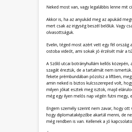
Neked most van, vagy legalábbis lenne mit ci
Akkor is, ha az anyukád meg az apukád megvé
mert csak az irigység beszél belőlük. Vagy cs
olvasottságuk.
Evelin, téged most azért vett egy fél ország 
ostoba videót, ami sokak jó érzését már a t
A Szőlő utcai botrányhullám kellős közepén, 
szagát éreztük, de a tartalmát nem ismertü
fekete prémbundában pózolsz a liftben, meg 
amin neked is biztos kulcsszereped volt, ho
milyen jókat esztek meg isztok, majd elárulo
még egy ilyen melós nap végén futni megy, e
Engem személy szerint nem zavar, hogy ott v
hogy diplomataképzőbe akartál menni, de nem 
még rendben is van. Kellenek a jó kapcsolato