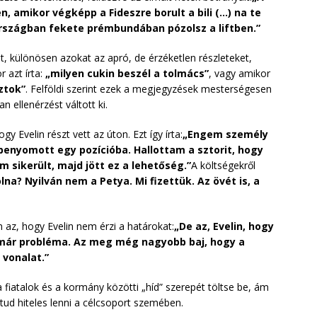
, amikor végképp a Fideszre borult a bili (…) na te
országban fekete prémbundában pózolsz a liftben.”
, különösen azokat az apró, de érzéketlen részleteket,
 azt írta:
„milyen cukin beszél a tolmács”
, vagy amikor
ztok”
. Felföldi szerint ezek a megjegyzések mesterségesen
 ellenérzést váltott ki.
 Evelin részt vett az úton. Ezt így írta:
„Engem személy
 benyomott egy pozícióba. Hallottam a sztorit, hogy
 sikerült, majd jött ez a lehetőség.”
A költségekről
olna? Nyilván nem a Petya. Mi fizettük. Az övét is, a
 az, hogy Evelin nem érzi a határokat:
„De az, Evelin, hogy
z már probléma. Az meg még nagyobb baj, hogy a
 vonalat.”
 a fiatalok és a kormány közötti „híd” szerepét töltse be, ám
ud hiteles lenni a célcsoport szemében.