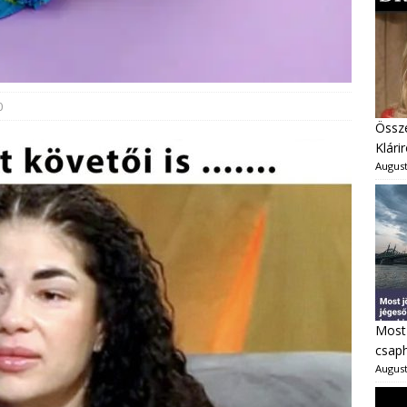
0
Össze
Klárir
August
Most 
csaph
August