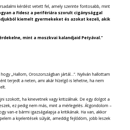
rsadalmi kérdést vetett fel, amely szerinte fontosabb, mint
gyan a Fidesz a perifériára szorult cigánysággal
ádjukból kiemelt gyermekeket és azokat kezeli, akik
érdekelne, mint a moszkvai kalandjaid Petyával.”
 hogy „Hallom, Oroszországban jártál…”. Nyilván hallottam
sként terjedt a neten, ami akár hízelgő is lehetne, ha nem
elt.
ni szokott, ha kinevetnek vagy kritizálnak. De egy dolgot a
eszek, ez pedig nem más, mint a mérlegelés. Átgondolom –
y van-e bármi igazságalapja a kritikának. Ha van, akkor
elem a kijelentések súlyát, ameddig fejlődöm, jobb leszek