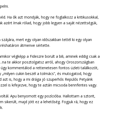
pelni.
d. Ha ők azt mondják, hogy ne foglalkozz a kritikusokkal,
ak azért írnak rólad, hogy jobb legyen a saját nézettségük,
a szájára, mert egy olyan időszakban tettél ki egy olyan
űréshatáron átmenve sértette.
amikor végképp a Fideszre borult a bili, aminek eddig csak a
k…na te akkor posztolgatsz arról, ahogy Oroszországban
úgy kommentálod a rettenetesen fontos üzleti találkozót,
gy „milyen cukin beszél a tolmács”, és mutogatod, hogy
d azt is, hogy a mi drága jó szuperhős Repülős Petyánk
zzel is kifejezve, hogy te aztán micsoda bennfentes vagy.
oltál. Apu benyomott egy pozícióba. Hallottam a sztorit,
sikerült, majd jött ez a lehetőség. Fogjuk rá, hogy ez
k.