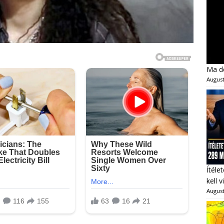
Ma dé
August
Ítéle
kell 
August