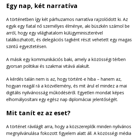
Egy nap, két narratíva
A történetben így két párhuzamos narratíva rajzolódott ki. Az
egyik egy fiatal nő személyes élménye, aki büszkén számol be
arról, hogy egy világhatalom külügyminiszterével
találkozhatott, és delegációs tagként részt vehetett egy magas
szintű egyeztetésen.
A másik egy kommunikációs baki, amely a közösségi térben
gyorsan politikai és szakmai vitává alakult.
A kérdés talán nem is az, hogy történt-e hiba – hanem az,
hogyan reagál rá a közvélemény, és mit árul el mindez a mai
digitális nyilvánosság működéséről. Egyetlen mondat képes
elhomályosítani egy egész nap diplomáciai jelentőségét.
Mit tanít ez az eset?
A történet rávilágít arra, hogy a közszereplők minden nyilvános
megnyilvánulása fokozott figyelem alatt áll. A közösségi média