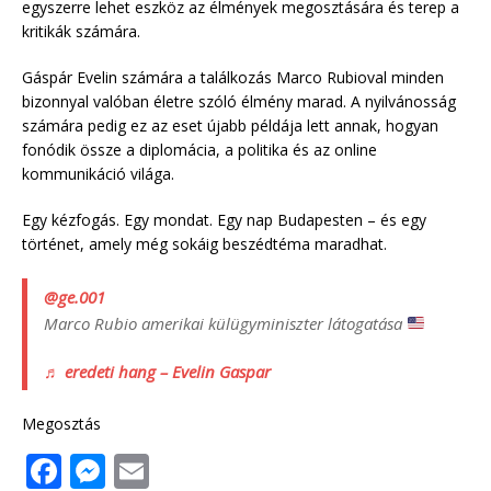
egyszerre lehet eszköz az élmények megosztására és terep a
kritikák számára.
Gáspár Evelin számára a találkozás Marco Rubioval minden
bizonnyal valóban életre szóló élmény marad. A nyilvánosság
számára pedig ez az eset újabb példája lett annak, hogyan
fonódik össze a diplomácia, a politika és az online
kommunikáció világa.
Egy kézfogás. Egy mondat. Egy nap Budapesten – és egy
történet, amely még sokáig beszédtéma maradhat.
@ge.001
Marco Rubio amerikai külügyminiszter látogatása
♬ eredeti hang – Evelin Gaspar
Megosztás
F
M
E