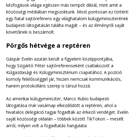
kézfogások világa egészen más tempót diktál, mint amit a
közösségi médiában megszoktunk. Most pontosan ez történt:
egy fiatal sajtóreferens egy világhatalom külügyminiszterének
budapesti látogatásán találta magát – és az élményről saját
követőinek is beszámolt.
Pörgős hétvége a reptéren
Gáspár Evelin azután került a figyelem középpontjába,
hogy Szijjártó Péter sajtóreferenseként csatlakozott a
Külgazdasági és Külügyminisztérium csapatához. A pozíció
komoly felelősséggel jár, hiszen nemcsak kommunikációs,
hanem protokolláris szerep is társul hozzá.
Az amerikai külügyminiszter, Marco Rubio budapesti
látogatása már vasárnap elkezdődött a reptéren, ahol a
hivatalos delegáció tagjai fogadták az érkező vendéget. Evelin
saját közösségi oldalán – többek között TikTokon – mesélt
arról, milyen volt a fogadtatás hangulata.