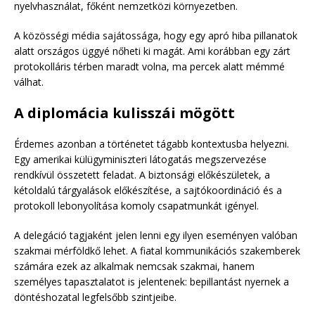
nyelvhasználat, főként nemzetközi környezetben.
A közösségi média sajátossága, hogy egy apró hiba pillanatok
alatt országos üggyé nőheti ki magát. Ami korábban egy zárt
protokolláris térben maradt volna, ma percek alatt mémmé
válhat.
A diplomácia kulisszái mögött
Érdemes azonban a történetet tágabb kontextusba helyezni.
Egy amerikai külügyminiszteri látogatás megszervezése
rendkívül összetett feladat. A biztonsági előkészületek, a
kétoldalú tárgyalások előkészítése, a sajtókoordináció és a
protokoll lebonyolítása komoly csapatmunkát igényel.
A delegáció tagjaként jelen lenni egy ilyen eseményen valóban
szakmai mérföldkő lehet. A fiatal kommunikációs szakemberek
számára ezek az alkalmak nemcsak szakmai, hanem
személyes tapasztalatot is jelentenek: bepillantást nyernek a
döntéshozatal legfelsőbb szintjeibe.