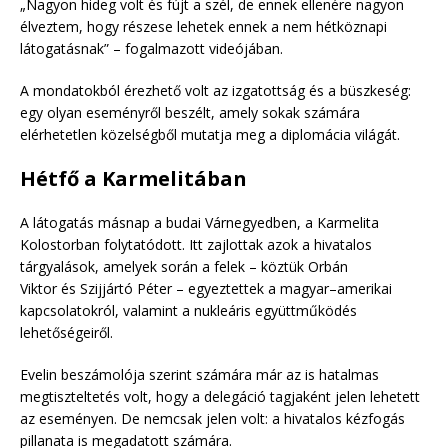
„Nagyon hideg volt és fújt a szél, de ennek ellenére nagyon
élveztem, hogy részese lehetek ennek a nem hétköznapi
látogatásnak” – fogalmazott videójában.
A mondatokból érezhető volt az izgatottság és a büszkeség:
egy olyan eseményről beszélt, amely sokak számára
elérhetetlen közelségből mutatja meg a diplomácia világát.
Hétfő a Karmelitában
A látogatás másnap a budai Várnegyedben, a Karmelita
Kolostorban folytatódott. Itt zajlottak azok a hivatalos
tárgyalások, amelyek során a felek – köztük Orbán
Viktor és Szijjártó Péter – egyeztettek a magyar–amerikai
kapcsolatokról, valamint a nukleáris együttműködés
lehetőségeiről.
Evelin beszámolója szerint számára már az is hatalmas
megtiszteltetés volt, hogy a delegáció tagjaként jelen lehetett
az eseményen. De nemcsak jelen volt: a hivatalos kézfogás
pillanata is megadatott számára.