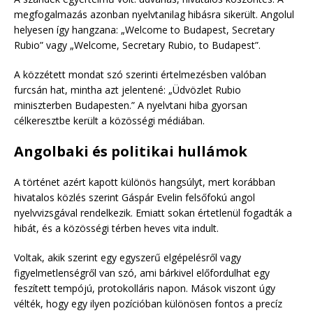
megfogalmazás azonban nyelvtanilag hibásra sikerült. Angolul
helyesen így hangzana: „Welcome to Budapest, Secretary
Rubio” vagy „Welcome, Secretary Rubio, to Budapest”.
A közzétett mondat szó szerinti értelmezésben valóban
furcsán hat, mintha azt jelentené: „Üdvözlet Rubio
miniszterben Budapesten.” A nyelvtani hiba gyorsan
célkeresztbe került a közösségi médiában.
Angolbaki és politikai hullámok
A történet azért kapott különös hangsúlyt, mert korábban
hivatalos közlés szerint Gáspár Evelin felsőfokú angol
nyelvvizsgával rendelkezik. Emiatt sokan értetlenül fogadták a
hibát, és a közösségi térben heves vita indult.
Voltak, akik szerint egy egyszerű elgépelésről vagy
figyelmetlenségről van szó, ami bárkivel előfordulhat egy
feszített tempójú, protokolláris napon. Mások viszont úgy
vélték, hogy egy ilyen pozícióban különösen fontos a precíz