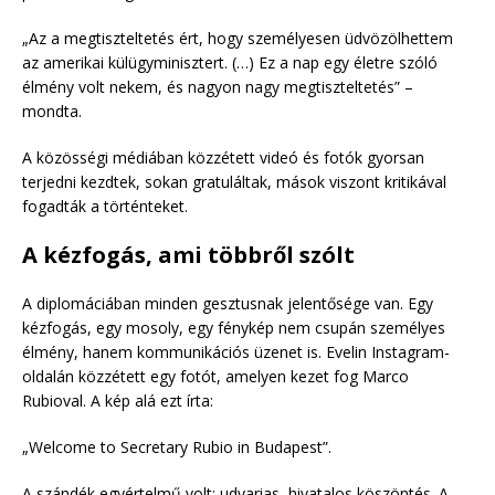
„Az a megtiszteltetés ért, hogy személyesen üdvözölhettem
az amerikai külügyminisztert. (…) Ez a nap egy életre szóló
élmény volt nekem, és nagyon nagy megtiszteltetés” –
mondta.
A közösségi médiában közzétett videó és fotók gyorsan
terjedni kezdtek, sokan gratuláltak, mások viszont kritikával
fogadták a történteket.
A kézfogás, ami többről szólt
A diplomáciában minden gesztusnak jelentősége van. Egy
kézfogás, egy mosoly, egy fénykép nem csupán személyes
élmény, hanem kommunikációs üzenet is. Evelin Instagram-
oldalán közzétett egy fotót, amelyen kezet fog Marco
Rubioval. A kép alá ezt írta:
„Welcome to Secretary Rubio in Budapest”.
A szándék egyértelmű volt: udvarias, hivatalos köszöntés. A