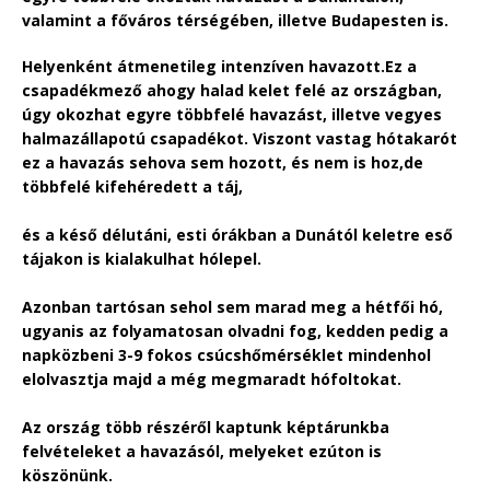
valamint a főváros térségében, illetve Budapesten is.
Helyenként átmenetileg intenzíven havazott.Ez a
csapadékmező ahogy halad kelet felé az országban,
úgy okozhat egyre többfelé havazást, illetve vegyes
halmazállapotú csapadékot. Viszont vastag hótakarót
ez a havazás sehova sem hozott, és nem is hoz,de
többfelé kifehéredett a táj,
és a késő délutáni, esti órákban a Dunától keletre eső
tájakon is kialakulhat hólepel.
Azonban tartósan sehol sem marad meg a hétfői hó,
ugyanis az folyamatosan olvadni fog, kedden pedig a
napközbeni 3-9 fokos csúcshőmérséklet mindenhol
elolvasztja majd a még megmaradt hófoltokat.
Az ország több részéről kaptunk képtárunkba
felvételeket a havazásól, melyeket ezúton is
köszönünk.