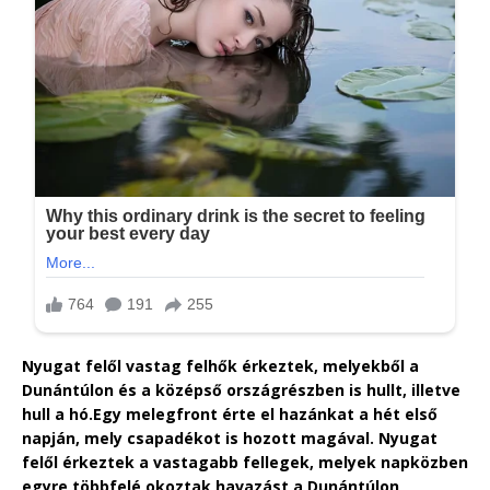
Nyugat felől vastag felhők érkeztek, melyekből a
Dunántúlon és a középső országrészben is hullt, illetve
hull a hó.Egy melegfront érte el hazánkat a hét első
napján, mely csapadékot is hozott magával. Nyugat
felől érkeztek a vastagabb fellegek, melyek napközben
egyre többfelé okoztak havazást a Dunántúlon,