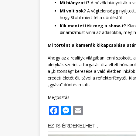
Mi hiányzott?
A nézők hiányolták a va
Mi volt sok?
A végtelenségig nyújtott
hogy Stohl miért fél a döntéstől.
Kik mentették meg a show-t?
Kiara
dinamizmust vinni az adásokba, még ha
Mi történt a kamerák kikapcsolása utá
Ahogy az a realityk világában lenni szokott, 
pletykák szerint a forgatás óta eltelt hónap
a „biztonság” keresése a való életben inkább b
eredeti életét éli, távol a reflektorfénytől, K
„gyáva” döntés miatt.
Megosztás
F
M
E
a
e
m
c
ss
ai