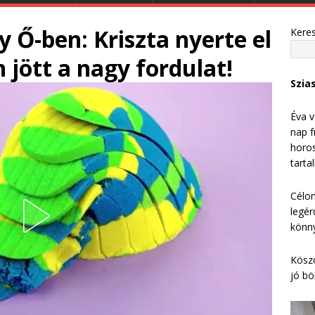
y Ő-ben: Kriszta nyerte el
Kere
n jött a nagy fordulat!
Szia
Éva v
nap f
horos
tarta
Célom
legér
könny
Köszö
jó bö