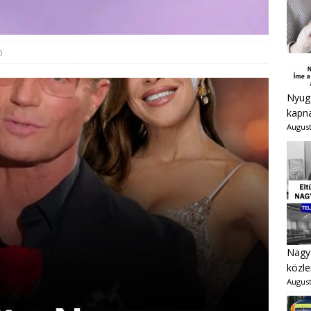
0
Nyugd
kapna
August
Nagy 
közle
August