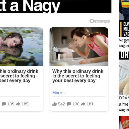
Vagyo
August
DRÁMA
a meg
August