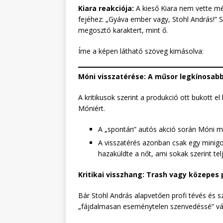
Kiara reakciója:
A kieső Kiara nem vette mé
fejéhez: „Gyáva ember vagy, Stohl András!” Sze
megosztó karaktert, mint ő.
Íme a képen látható szöveg kimásolva:
Móni visszatérése: A műsor legkínosabb
A kritikusok szerint a produkció ott bukott 
Móniért.
A „spontán” autós akció során Móni már
A visszatérés azonban csak egy minigo
hazaküldte a nőt, ami sokak szerint te
Kritikai visszhang: Trash vagy közepes
Bár Stohl András alapvetően profi tévés és s
„fájdalmasan eseménytelen szenvedéssé” vál