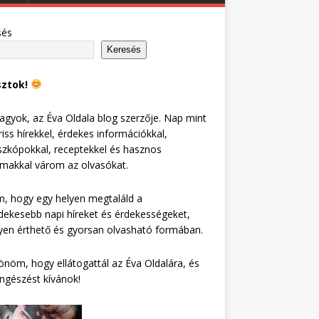
sés
Keresés
sztok!
agyok, az Éva Oldala blog szerzője. Nap mint
riss hírekkel, érdekes információkkal,
zkópokkal, receptekkel és hasznos
lmakkal várom az olvasókat.
, hogy egy helyen megtaláld a
dekesebb napi híreket és érdekességeket,
en érthető és gyorsan olvasható formában.
nöm, hogy ellátogattál az Éva Oldalára, és
ngészést kívánok!