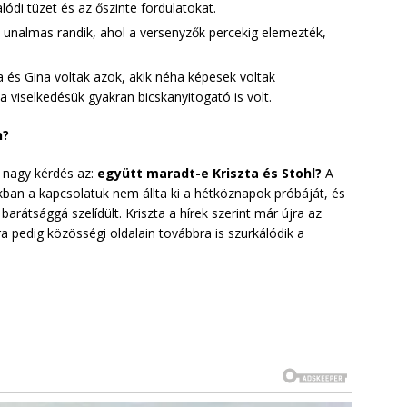
lódi tüzet és az őszinte fordulatokat.
, unalmas randik, ahol a versenyzők percekig elemezték,
 és Gina voltak azok, akik néha képesek voltak
 viselkedésük gyakran bicskanyitogató is volt.
n?
a nagy kérdés az:
együtt maradt-e Kriszta és Stohl?
A
okban a kapcsolatuk nem állta ki a hétköznapok próbáját, és
arátsággá szelídült. Kriszta a hírek szerint már újra az
iara pedig közösségi oldalain továbbra is szurkálódik a