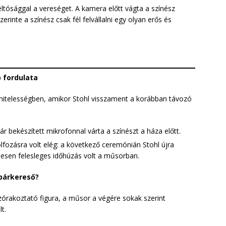
ltósággal a vereséget. A kamera előtt vágta a színész
rinte a színész csak fél felvállalni egy olyan erős és
 fordulata
el hitelességben, amikor Stohl visszament a korábban távozó
 bekészített mikrofonnal várta a színészt a háza előtt.
lfozásra volt elég: a következő ceremónián Stohl újra
ljesen felesleges időhúzás volt a műsorban.
 párkereső?
zórakoztató figura, a műsor a végére sokak szerint
t.