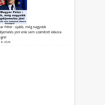
r Péter : újabb, még nagyobb
íjemelés jön! enki sem számított ekkora
gre!
 8, 2026