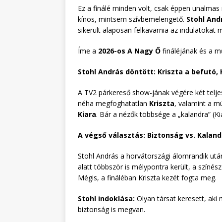
Ez a finálé minden volt, csak éppen unalmas
kínos, mintsem szívbemelengető.
Stohl And
sikerült alaposan felkavarnia az indulatokat m
Íme a
2026-os A Nagy Ő
fináléjának és a m
Stohl András döntött: Kriszta a befutó,
A TV2 párkereső show-jának végére két telje
néha megfoghatatlan
Kriszta
, valamint a m
Kiara
. Bár a nézők többsége a „kalandra” (Ki
A végső választás: Biztonság vs. Kaland
Stohl András a horvátországi álomrandik utá
alatt többször is mélypontra került, a színé
Mégis, a fináléban Kriszta kezét fogta meg.
Stohl indoklása:
Olyan társat keresett, aki
biztonság is megvan.