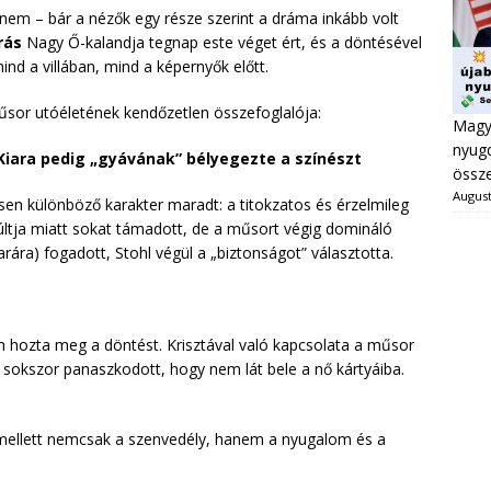
 nem – bár a nézők egy része szerint a dráma inkább volt
rás
Nagy Ő-kalandja tegnap este véget ért, és a döntésével
ind a villában, mind a képernyők előtt.
űsor utóéletének kendőzetlen összefoglalója:
Magya
nyugd
 Kiara pedig „gyávának” bélyegezte a színészt
össze
August
sen különböző karakter maradt: a titokzatos és érzelmileg
últja miatt sokat támadott, de a műsort végig domináló
arára) fogadott, Stohl végül a „biztonságot” választotta.
n hozta meg a döntést. Krisztával való kapcsolata a műsor
sz sokszor panaszkodott, hogy nem lát bele a nő kártyáiba.
 mellett nemcsak a szenvedély, hanem a nyugalom és a