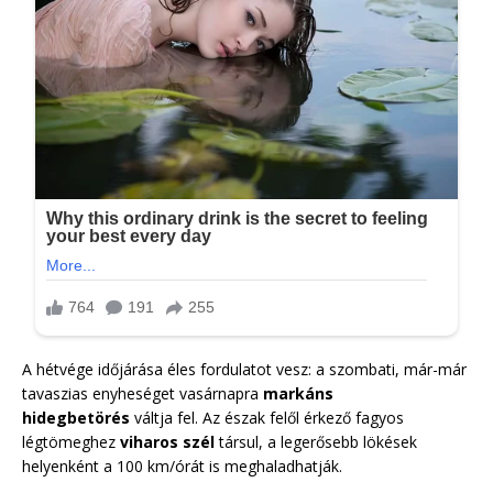
A hétvége időjárása éles fordulatot vesz: a szombati, már-már
tavaszias enyheséget vasárnapra
markáns
hidegbetörés
váltja fel. Az észak felől érkező fagyos
légtömeghez
viharos szél
társul, a legerősebb lökések
helyenként a 100 km/órát is meghaladhatják.