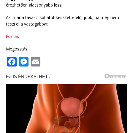
érezhetően alacsonyabb lesz.
Aki már a tavaszi kabátot készítette elő, jobb, ha még nem
teszi el a vastagabbat.
Forrás
Megosztás
F
M
E
a
e
m
c
ss
ai
e
e
l
b
n
o
g
o
e
k
r