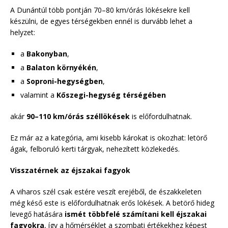
A Dunántúl több pontján 70–80 km/órás lökésekre kell
készülni, de egyes térségekben ennél is durvább lehet a
helyzet:
a
Bakonyban
,
a
Balaton környékén
,
a
Soproni-hegységben
,
valamint a
Kőszegi-hegység térségében
akár
90–110 km/órás széllökések
is előfordulhatnak.
Ez már az a kategória, ami kisebb károkat is okozhat: letörő
ágak, felboruló kerti tárgyak, nehezített közlekedés.
Visszatérnek az éjszakai fagyok
A viharos szél csak estére veszít erejéből, de északkeleten
még késő este is előfordulhatnak erős lökések. A betörő hideg
levegő hatására
ismét többfelé számítani kell éjszakai
fagyokra
, így a hőmérséklet a szombati értékekhez képest