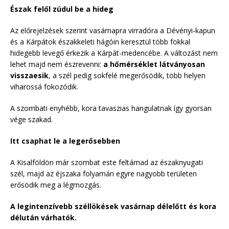
Észak felől zúdul be a hideg
Az előrejelzések szerint vasárnapra virradóra a Dévényi-kapun
és a Kárpátok északkeleti hágóin keresztül több fokkal
hidegebb levegő érkezik a Kárpát-medencébe. A változást nem
lehet majd nem észrevenni:
a hőmérséklet látványosan
visszaesik
, a szél pedig sokfelé megerősödik, több helyen
viharossá fokozódik.
A szombati enyhébb, kora tavaszias hangulatnak így gyorsan
vége szakad.
Itt csaphat le a legerősebben
A Kisalföldön már szombat este feltámad az északnyugati
szél, majd az éjszaka folyamán egyre nagyobb területen
erősödik meg a légmozgás.
A legintenzívebb széllökések vasárnap délelőtt és kora
délután várhatók.