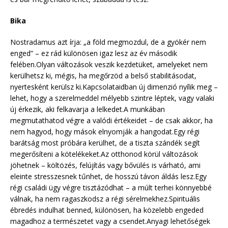
Bika
Nostradamus azt írja: „a föld megmozdul, de a gyökér nem
enged” – ez rád különösen igaz lesz az év második
felében.Olyan változások veszik kezdetüket, amelyeket nem
kerülhetsz ki, mégis, ha megőrzöd a belső stabilitásodat,
nyertesként kerülsz ki.Kapcsolataidban új dimenzió nyílik meg –
lehet, hogy a szerelmeddel mélyebb szintre léptek, vagy valaki
új érkezik, aki felkavarja a lelkedet.A munkában
megmutathatod végre a valódi értékeidet – de csak akkor, ha
nem hagyod, hogy mások elnyomják a hangodat.Egy régi
barátság most próbára kerülhet, de a tiszta szándék segít
megerősíteni a kötelékeket.Az otthonod körül változások
jöhetnek – költözés, felújítás vagy bővülés is várható, ami
eleinte stresszesnek tűnhet, de hosszú távon áldás lesz.Egy
régi családi ügy végre tisztázódhat – a múlt terhei könnyebbé
válnak, ha nem ragaszkodsz a régi sérelmekhez.Spirituális
ébredés indulhat benned, különösen, ha közelebb engeded
magadhoz a természetet vagy a csendet.Anyagi lehetőségek