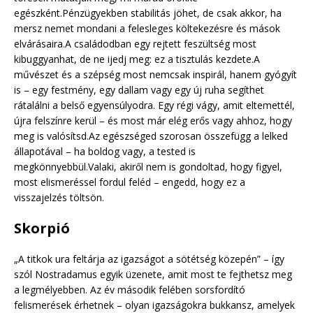
egészként.Pénzügyekben stabilitás jöhet, de csak akkor, ha
mersz nemet mondani a felesleges költekezésre és mások
elvárásaira.A családodban egy rejtett feszültség most
kibuggyanhat, de ne ijedj meg: ez a tisztulás kezdete.A
művészet és a szépség most nemcsak inspirál, hanem gyógyít
is – egy festmény, egy dallam vagy egy új ruha segíthet
rátalálni a belső egyensúlyodra. Egy régi vágy, amit eltemettél,
újra felszínre kerül – és most már elég erős vagy ahhoz, hogy
meg is valósítsd.Az egészséged szorosan összefügg a lelked
állapotával – ha boldog vagy, a tested is
megkönnyebbül.Valaki, akiről nem is gondoltad, hogy figyel,
most elismeréssel fordul feléd – engedd, hogy ez a
visszajelzés töltsön.
Skorpió
„A titkok ura feltárja az igazságot a sötétség közepén” – így
szól Nostradamus egyik üzenete, amit most te fejthetsz meg
a legmélyebben. Az év második felében sorsfordító
felismerések érhetnek – olyan igazságokra bukkansz, amelyek