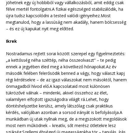
jöhetnek egy új hobbiból vagy vállalkozásból, amit eddig csak
félve mertél fontolgatni.A fizikai egészséged stabilizálódik, ha
újra tudsz kapcsolódni a tested valódi igényeihez.Most
megtanulod, hogy a lassúság nem akadály, hanem bölcsesség
– és ez új kapukat nyit meg előtted.
Ikrek
Nostradamus rejtett sorai között szerepel egy figyelmeztetés:
„a kettősség néha széttép, néha összeolvaszt” – te pedig
ennek a jegyében éled meg a következő hónapokat.Az év
második felében felerősödik benned a vágy, hogy választ kapj
régi kérdésekre – de az igazi válaszokat nem másoktól, hanem
önmagadból hívod elő.A kapcsolataid most különösen
tükrözővé válnak – mindenki, akivel összehoz az élet,
valamilyen elfojtott igazságodra világít rá.Lehet, hogy
döntéshelyzetbe kerülsz, amely látszólag csak praktikus
kérdés, valójában azonban a sorsod irányát is befolyásolja.A
munkádban új utak nyílnak meg, de a megszokott megoldások
most nem működnek – kreatív, sőt merész ötletekre lesz
szükség.Szellemi éhséged új magasságokba tör – tanulás, írás