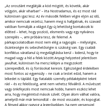
„Az oroszlánt meglátják a köd mögött, és követik, akár
völgyön, akár viharban” – írta Nostradamus, és ez most rád
különösen igaz lesz. Az év második felében végre eljön az idő,
amikor nemcsak vezetsz, hanem meg is hallgatnak, és szavaid
valóban formálják a világot.Egy új lehetőség bontakozik ki
előtted – lehet, hogy pozíció, elismerés vagy egy nyilvános
szereplés –, ami próbára tesz, de felemel. A
párkapcsolatodban most nem elég a ragyogás – mélységre,
őszinteségre és sebezhetőségre is szükség van. Egy családi
konfliktus váratlanul új megvilágításba kerül – kiderül, hogy te
magad vagy a híd a felek között.Anyagi helyzeted jelentősen
javulhat, különösen ha mersz kilépni a megszokott
szerepeidből, és új forrásokat keresni. Egészséged érdekében
most fontos az egyensúly – ne csak a testet edzd, hanem a
lelkedet is tápláld. Egy fiatalabb személy példaképként tekint
rád – és ez felelősség, amit nem vehetsz félvállról. A művészet
vagy önkifejezés most nemcsak hobbi, hanem eszköz lehet
arra, hogy megérintsd mások szívét. Olyan álom válhat valóra,
amelyről már-már lemondtál – de most visszatér, és kopogtat.
A fényed akkor ragyog a legerősebben, ha nem versenyzel