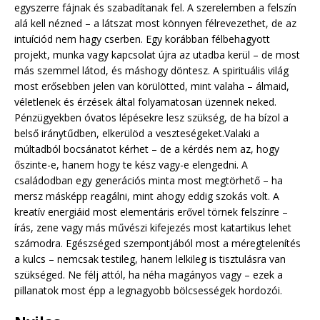
egyszerre fájnak és szabadítanak fel. A szerelemben a felszín
alá kell nézned – a látszat most könnyen félrevezethet, de az
intuíciód nem hagy cserben. Egy korábban félbehagyott
projekt, munka vagy kapcsolat újra az utadba kerül – de most
más szemmel látod, és máshogy döntesz. A spirituális világ
most erősebben jelen van körülötted, mint valaha – álmaid,
véletlenek és érzések által folyamatosan üzennek neked.
Pénzügyekben óvatos lépésekre lesz szükség, de ha bízol a
belső iránytűdben, elkerülöd a veszteségeket.Valaki a
múltadból bocsánatot kérhet – de a kérdés nem az, hogy
őszinte-e, hanem hogy te kész vagy-e elengedni. A
családodban egy generációs minta most megtörhető – ha
mersz másképp reagálni, mint ahogy eddig szokás volt. A
kreatív energiáid most elementáris erővel törnek felszínre –
írás, zene vagy más művészi kifejezés most katartikus lehet
számodra. Egészséged szempontjából most a méregtelenítés
a kulcs – nemcsak testileg, hanem lelkileg is tisztulásra van
szükséged. Ne félj attól, ha néha magányos vagy – ezek a
pillanatok most épp a legnagyobb bölcsességek hordozói.