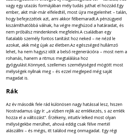
vagy egy utazás formájában mély tudás juthat el hozzád.Egy
ember, akit már-már elfeledtél, most újra megjelenhet – talán,
hogy befejezzétek azt, ami akkor félbemaradt.A pénzügyeid
kiszámíthatóbbá válnak, ha végre meghúzod a határaidat, és
nem próbálsz mindenkinek megfelelni.A családban egy
fiatalabb személy fontos tanítást hoz neked – ne nézd le
azokat, akik még újak az életben.Az egészséged hullámzó
lehet, ha nem hagysz időt a belső regenerációra – most nem a
rohanás, hanem a ritmus megtalálása hoz
gyógyulást.Könnyed, szellemes személyiséged mögött most
mélységek nyílnak meg – és ezzel megleped még saját
magadat is.
Rák
Az év második fele rád különösen nagy hatással lesz, hiszen
Nostradamus úgy ír: „a vízben rejlik az emlékezés, s az emlék
hozza el a változást”. Érzékeny, intuitív lelked most olyan
mélységekbe merülhet, ahová eddig csak félve mertél
alászállni – és mégis, itt találod meg önmagadat. Egy régi