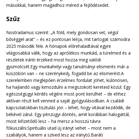
másokkal, hanem magadhoz méred a fejlődésedet.
Szűz
Nostradamus szerint: „A föld, mely gondosan vet, végül
bőséggel arat” – és ez pontosan leírja, mit tartogat számodra
2025 második fele. A hónapok előrehaladtával egyre
világosabbá válik, hogy az aprólékos munkád, a türelmed és a
részletek iránti érzéked most hozza meg valódi
gyümölcsét.Egy munkahelyi vagy tanulmányi elismerés már a
küszöbön van – ne szerénykedj, fogadd be az elismerést.A
szerelemben meglepően érzelmes fordulat jöhet, különösen,
ha hajlandó vagy kimozdulni a megszokott kereteid közül. Egy
egészségügyi kérdés végére most pont kerülhet – de ehhez
aktívan részt kell venned a saját gyógyulásodban. A családi
kapcsolatokban tisztulás jön – lehet, hogy vitával kezdődik, de
békével zárul. Egy pénzügyi döntés, amit korábban halogattál,
most kifizetődő lesz – ha mersz a hosszú távra
fókuszálni.Spirituális utad új irányt vehet – most nem a
szabályok, hanem a szíved lesz az iránytű.Baráti