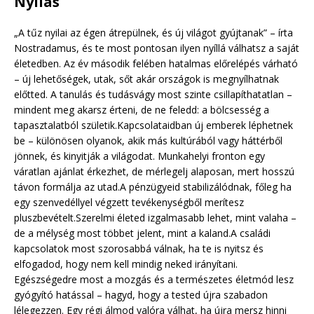
Nyilas
„A tűz nyilai az égen átrepülnek, és új világot gyújtanak” – írta
Nostradamus, és te most pontosan ilyen nyíllá válhatsz a saját
életedben. Az év második felében hatalmas előrelépés várható
– új lehetőségek, utak, sőt akár országok is megnyílhatnak
előtted. A tanulás és tudásvágy most szinte csillapíthatatlan –
mindent meg akarsz érteni, de ne feledd: a bölcsesség a
tapasztalatból születik.Kapcsolataidban új emberek léphetnek
be – különösen olyanok, akik más kultúrából vagy háttérből
jönnek, és kinyitják a világodat. Munkahelyi fronton egy
váratlan ajánlat érkezhet, de mérlegelj alaposan, mert hosszú
távon formálja az utad.A pénzügyeid stabilizálódnak, főleg ha
egy szenvedéllyel végzett tevékenységből merítesz
pluszbevételt.Szerelmi életed izgalmasabb lehet, mint valaha –
de a mélység most többet jelent, mint a kaland.A családi
kapcsolatok most szorosabbá válnak, ha te is nyitsz és
elfogadod, hogy nem kell mindig neked irányítani.
Egészségedre most a mozgás és a természetes életmód lesz
gyógyító hatással – hagyd, hogy a tested újra szabadon
lélegezzen. Egy régi álmod valóra válhat, ha újra mersz hinni