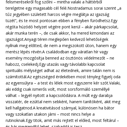
felismerésekről fog szólni – mintha valaki a háttérből
terelgetne egy magasabb cél felé.Nostradamus sorai szerint „a
tűz jegyében született harcos végre meglátja az igazság
tüzét”, és te most pontosan ebben a fényben fürödhetsz.Egy
régóta húzódó helyzet végére pont kerül – akár párkapcsolat,
akár munka terén –, de csak akkor, ha mered kimondani az
igazságot.Anyagi téren meglepően kedvező lehetőségek
nyílnak meg előtted, de nem a megszokott úton, hanem egy
merész lépés révén.A családodban egy váratlan hír vagy
esemény mozgósítja benned az ösztönös védelmezőt – ne
habozz, cselekedj.Egy utazás vagy távolabbi kapcsolat
spirituális mélységet adhat az életednek, amire talán nem is
számítottál.Az egészséged érdekében most tényleg figyelj oda
az egyensúlyra – a test és lélek most egyszerre kér szót.Valaki,
aki eddig csak ismerős volt, most sorsformáló személlyé
válhat – legyél nyitott a kapcsolódásra. A múlt egy darabja
visszatér, de ezúttal nem sebként, hanem tanítóként, akit meg
kell hallgatnod.A kreativitásod szárnyal, különösen ha bátor
vagy szokatlan utakon járni – most nincs helye a
rutinoknak.Egy titok, amit más rejtett el előled, most feltárul –
és bár megrendítő lehet, szabaddá is tesz.