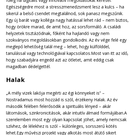
főleg ha digitális vagy innovatív megoldásokat keresel.
Egészségedre most a stresszmenedzsment lesz a kulcs – ha
sikerül a belső csendet megtalálnod, sok panasz megszűnik.
Egy új barát vagy kolléga nagy hatással lehet rád – nem biztos,
hogy örökre marad, de amit hoz, az sorsformáló. A családi
helyzetek tisztázódnak, főként ha hajlandó vagy nem
szokványos megoldásokban gondolkodni. Az év vége felé egy
meglepő lehetőség talál meg – lehet, hogy külfölddel,
tanulással vagy technológiával kapcsolatos.Most van itt az idő,
hogy szabadjára engedd azt az ötletet, amit eddig csak
magadban dédelgettél.
Halak
„A mély vizek lakója megérti az égi könnyeket is” –
Nostradamus most hozzád is szól, érzékeny Halak. Az év
második felében felerősödik a spirituális lényed – akár
látomások, szinkronicitások, akár intuitív álmaid formájában.A
szerelemben most egy olyan kapcsolat jöhet, amely nemcsak
szívhez, de lélekhez is szól – különleges, sorsszerű kötés
lehet.Egy művészi projekt vagy alkotás most átütő sikert