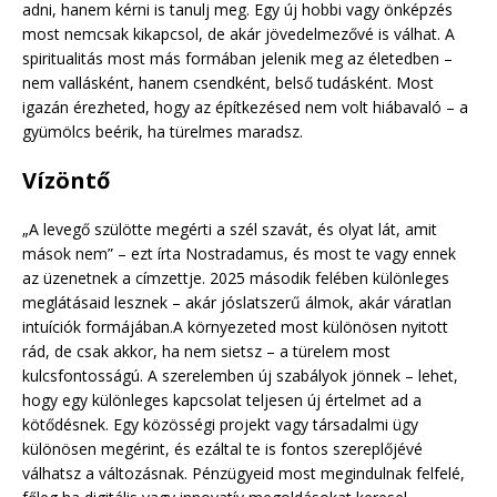
adni, hanem kérni is tanulj meg. Egy új hobbi vagy önképzés
most nemcsak kikapcsol, de akár jövedelmezővé is válhat. A
spiritualitás most más formában jelenik meg az életedben –
nem vallásként, hanem csendként, belső tudásként. Most
igazán érezheted, hogy az építkezésed nem volt hiábavaló – a
gyümölcs beérik, ha türelmes maradsz.
Vízöntő
„A levegő szülötte megérti a szél szavát, és olyat lát, amit
mások nem” – ezt írta Nostradamus, és most te vagy ennek
az üzenetnek a címzettje. 2025 második felében különleges
meglátásaid lesznek – akár jóslatszerű álmok, akár váratlan
intuíciók formájában.A környezeted most különösen nyitott
rád, de csak akkor, ha nem sietsz – a türelem most
kulcsfontosságú. A szerelemben új szabályok jönnek – lehet,
hogy egy különleges kapcsolat teljesen új értelmet ad a
kötődésnek. Egy közösségi projekt vagy társadalmi ügy
különösen megérint, és ezáltal te is fontos szereplőjévé
válhatsz a változásnak. Pénzügyeid most megindulnak felfelé,