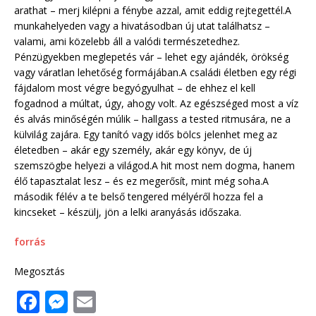
arathat – merj kilépni a fénybe azzal, amit eddig rejtegettél.A
munkahelyeden vagy a hivatásodban új utat találhatsz –
valami, ami közelebb áll a valódi természetedhez.
Pénzügyekben meglepetés vár – lehet egy ajándék, örökség
vagy váratlan lehetőség formájában.A családi életben egy régi
fájdalom most végre begyógyulhat – de ehhez el kell
fogadnod a múltat, úgy, ahogy volt. Az egészséged most a víz
és alvás minőségén múlik – hallgass a tested ritmusára, ne a
külvilág zajára. Egy tanító vagy idős bölcs jelenhet meg az
életedben – akár egy személy, akár egy könyv, de új
szemszögbe helyezi a világod.A hit most nem dogma, hanem
élő tapasztalat lesz – és ez megerősít, mint még soha.A
második félév a te belső tengered mélyéről hozza fel a
kincseket – készülj, jön a lelki aranyásás időszaka.
forrás
Megosztás
F
M
E