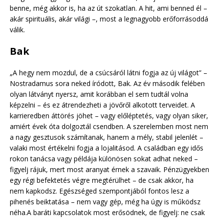
benne, még akkor is, ha az út szokatlan. A hit, ami benned él –
akár spirituális, akár világi –, most a legnagyobb erőforrásoddá
válik.
Bak
„A hegy nem mozdul, de a csúcsáról látni fogja az új világot” –
Nostradamus sora neked íródott, Bak. Az év második felében
olyan látványt nyersz, amit korábban el sem tudtál volna
képzelni – és ez átrendezheti a jövőről alkotott terveidet. A
karrieredben áttörés jöhet – vagy előléptetés, vagy olyan siker,
amiért évek óta dolgoztál csendben. A szerelemben most nem
a nagy gesztusok számítanak, hanem a mély, stabil jelenlét –
valaki most értékelni fogja a lojalitásod. A családban egy idős
rokon tanácsa vagy példája különösen sokat adhat neked –
figyelj rájuk, mert most aranyat érnek a szavaik. Pénzügyekben
egy régi befektetés végre megtérülhet – de csak akkor, ha
nem kapkodsz. Egészséged szempontjából fontos lesz a
pihenés beiktatása – nem vagy gép, még ha úgy is működsz
néha.A baráti kapcsolatok most erősödnek, de figyelj: ne csak