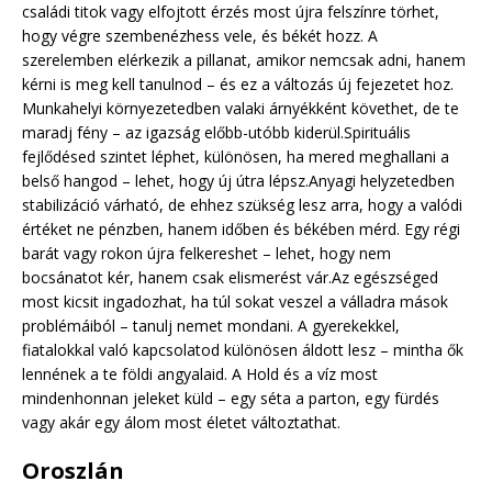
családi titok vagy elfojtott érzés most újra felszínre törhet,
hogy végre szembenézhess vele, és békét hozz. A
szerelemben elérkezik a pillanat, amikor nemcsak adni, hanem
kérni is meg kell tanulnod – és ez a változás új fejezetet hoz.
Munkahelyi környezetedben valaki árnyékként követhet, de te
maradj fény – az igazság előbb-utóbb kiderül.Spirituális
fejlődésed szintet léphet, különösen, ha mered meghallani a
belső hangod – lehet, hogy új útra lépsz.Anyagi helyzetedben
stabilizáció várható, de ehhez szükség lesz arra, hogy a valódi
értéket ne pénzben, hanem időben és békében mérd. Egy régi
barát vagy rokon újra felkereshet – lehet, hogy nem
bocsánatot kér, hanem csak elismerést vár.Az egészséged
most kicsit ingadozhat, ha túl sokat veszel a válladra mások
problémáiból – tanulj nemet mondani. A gyerekekkel,
fiatalokkal való kapcsolatod különösen áldott lesz – mintha ők
lennének a te földi angyalaid. A Hold és a víz most
mindenhonnan jeleket küld – egy séta a parton, egy fürdés
vagy akár egy álom most életet változtathat.
Oroszlán