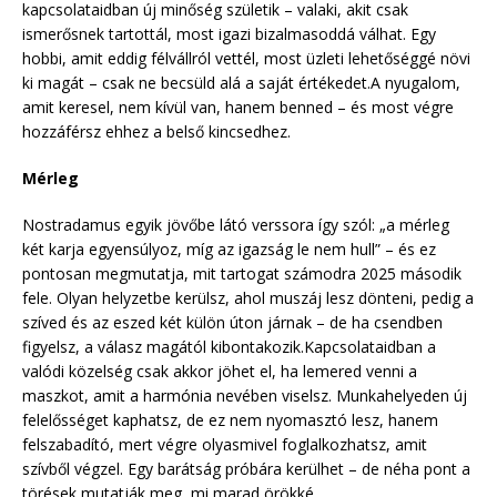
kapcsolataidban új minőség születik – valaki, akit csak
ismerősnek tartottál, most igazi bizalmasoddá válhat. Egy
hobbi, amit eddig félvállról vettél, most üzleti lehetőséggé növi
ki magát – csak ne becsüld alá a saját értékedet.A nyugalom,
amit keresel, nem kívül van, hanem benned – és most végre
hozzáférsz ehhez a belső kincsedhez.
Mérleg
Nostradamus egyik jövőbe látó verssora így szól: „a mérleg
két karja egyensúlyoz, míg az igazság le nem hull” – és ez
pontosan megmutatja, mit tartogat számodra 2025 második
fele. Olyan helyzetbe kerülsz, ahol muszáj lesz dönteni, pedig a
szíved és az eszed két külön úton járnak – de ha csendben
figyelsz, a válasz magától kibontakozik.Kapcsolataidban a
valódi közelség csak akkor jöhet el, ha lemered venni a
maszkot, amit a harmónia nevében viselsz. Munkahelyeden új
felelősséget kaphatsz, de ez nem nyomasztó lesz, hanem
felszabadító, mert végre olyasmivel foglalkozhatsz, amit
szívből végzel. Egy barátság próbára kerülhet – de néha pont a
törések mutatják meg, mi marad örökké