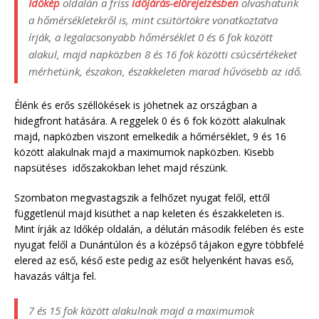
Időkép
oldalán a friss
időjárás-előrejelzésben
olvashatunk
a hőmérsékletekről is, mint csütörtökre vonatkoztatva
írják, a legalacsonyabb hőmérséklet 0 és 6 fok között
alakul, majd napközben 8 és 16 fok közötti csúcsértékeket
mérhetünk, északon, északkeleten marad hűvösebb az idő.
Élénk és erős széllökések is jöhetnek az országban a
hidegfront hatására. A reggelek 0 és 6 fok között alakulnak
majd, napközben viszont emelkedik a hőmérséklet, 9 és 16
között alakulnak majd a maximumok napközben. Kisebb
napsütéses időszakokban lehet majd részünk.
Szombaton megvastagszik a felhőzet nyugat felől, ettől
függetlenül majd kisüthet a nap keleten és északkeleten is.
Mint írják az Időkép oldalán, a délután második felében és este
nyugat felől a Dunántúlon és a középső tájakon egyre többfelé
elered az eső, késő este pedig az esőt helyenként havas eső,
havazás váltja fel.
7 és 15 fok között alakulnak majd a maximumok