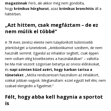
magazinnak
Feró, aki akkor még nem gondolta,
hogy
krónikus hörghurut
, azaz
krónikus bronchitis
áll a
háttérben.
„Azt hittem, csak megfáztam – de ez
nem múlik el többé”
A 78 éves zenész eleinte nem tulajdonított különösebb
jelentőséget a tüneteknek. „Antibiotikumot szedtem, de nem
használt semmit. Egyedül az inhalátor segített, csak éppen
nem voltam elég következetes a használatában” – vallotta
be.Ma már viszont szigorúan betartja az orvosi előírásokat,
és
napi szinten küzd azért, hogy karban tartsa a
tüneteket
. „Mióta rendszeresen használom az inhalátort,
sokkal jobban vagyok. Megtanultam: ezzel együtt kell élni, nem
szabad elengedni a figyelmet.”
Félt, hogy abba kell hagynia a sportot
is