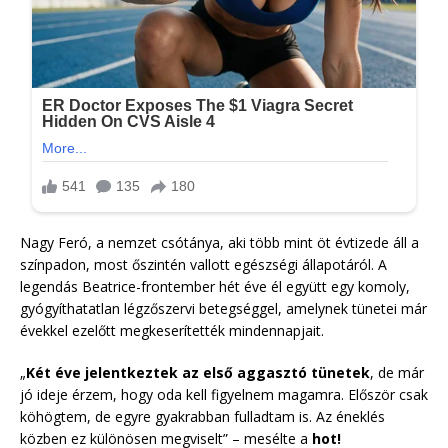
Nagy Feró, a nemzet csótánya, aki több mint öt évtizede áll a
színpadon, most őszintén vallott egészségi állapotáról. A
legendás Beatrice-frontember hét éve él együtt egy komoly,
gyógyíthatatlan légzőszervi betegséggel, amelynek tünetei már
évekkel ezelőtt megkeserítették mindennapjait.
„
Két éve jelentkeztek az első aggasztó tünetek
, de már
jó ideje érzem, hogy oda kell figyelnem magamra. Először csak
köhögtem, de egyre gyakrabban fulladtam is. Az éneklés
közben ez különösen megviselt” – mesélte a
hot!