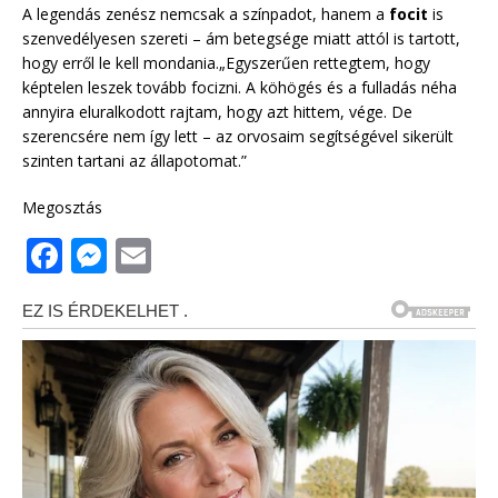
A legendás zenész nemcsak a színpadot, hanem a
focit
is
szenvedélyesen szereti – ám betegsége miatt attól is tartott,
hogy erről le kell mondania.„Egyszerűen rettegtem, hogy
képtelen leszek tovább focizni. A köhögés és a fulladás néha
annyira eluralkodott rajtam, hogy azt hittem, vége. De
szerencsére nem így lett – az orvosaim segítségével sikerült
szinten tartani az állapotomat.”
Megosztás
F
M
E
a
e
m
c
ss
ai
e
e
l
b
n
o
g
o
e