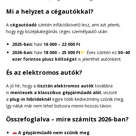
Mi a helyzet a cégautókkal?
A
cégautóadó
szintén inflációkövető lesz, ami azt jelenti,
hogy egy középkategóriás céges személyautó után:
2025-ben:
havi
16 000 – 22 000 Ft
2026-ban:
havi
18 000 – 25 000 Ft
Éves szinten ez
30–40
ezer forintos plusz költséget
is jelenthet autónként.
És az elektromos autók?
A jó hír, hogy a
tisztán elektromos autók
továbbra
is
mentesek a klasszikus gépjárműadó alól
, viszont
a
plug-in hibrideknél
egyre több kedvezmény szűnik meg,
így náluk már nem lehet biztosra menni hosszú távon.
Összefoglalva – mire számíts 2026-ban?
A gépjárműadó nem szűnik meg