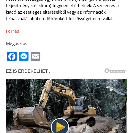
teljesítménye, életkora) függően eltérhetnek. A szerző és a
kiadó az esetleges eltérésekből vagy az információk
felhasználásából eredő károkért felelősséget nem vállal.
Forrás
Megosztás
F
M
E
a
e
m
c
ss
ai
e
e
l
b
n
o
g
o
e
k
r