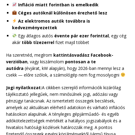
Infláció miatt forintban is emelkedik
Céges autóknál különösen érezhető lesz
Az elektromos autók továbbra is
kedvezményezettek
Egy átlagos autós
évente pár ezer forinttal
, egy cég
akár
több tízezerrel
fizet majd többet
Ha szeretnéd, megírom
kattintásvadász Facebook-
verzióban
, vagy kiszámolom
pontosan a te
autódra
(évjárat, kW alapján), hogy 2026-ban mennyi lesz a
csekk — előre szólok, a számológép nem fog mosolyogni
Jogi nyilatkozat:
A cikkben szereplő információk kizárólag
tájékoztató jellegűek, nem minősülnek jogi, adózási vagy
pénzügyi tanácsnak. Az ismertetett összegek becslések,
amelyek az aktuálisan elérhető adatokon és várható inflációs
hatásokon alapulnak. A tényleges gépjárműadó- és egyéb
adókötelezettségek mértékét a hatályos jogszabályok és a
hivatalos hatósági közlések határozzák meg. A pontos
fizetendő összegek egyéni körülményektől (jármű típusa,