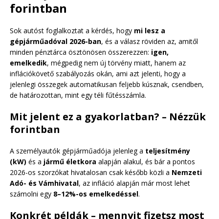
forintban
Sok autóst foglalkoztat a kérdés, hogy
mi lesz a
gépjárműadóval 2026-ban
, és a válasz röviden az, amitől
minden pénztárca ösztönösen összerezzen:
igen,
emelkedik
, mégpedig nem új törvény miatt, hanem az
inflációkövető szabályozás okán, ami azt jelenti, hogy a
jelenlegi összegek automatikusan feljebb kúsznak, csendben,
de határozottan, mint egy téli fűtésszámla.
Mit jelent ez a gyakorlatban? – Nézzük
forintban
A személyautók gépjárműadója jelenleg a
teljesítmény
(kW)
és a
jármű életkora
alapján alakul, és bár a pontos
2026-os szorzókat hivatalosan csak később közli a
Nemzeti
Adó- és Vámhivatal
, az infláció alapján már most lehet
számolni egy
8–12%-os emelkedéssel
.
Konkrét példák – mennyit fizetsz most