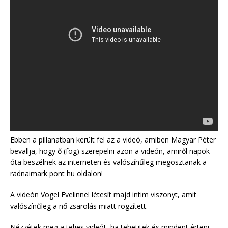
Ebben a pillanatban került fel az a videó, amiben Magyar Péter
bevallja, hogy ő (fog) szerepelni azon a videón, amiről napok
óta beszélnek az interneten és valószínűleg megosztanak a
radnaimark pont hu oldalon!
A videón Vogel Evelinnel létesít majd intim viszonyt, amit
valószínűleg a nő zsarolás miatt rögzített.
Nézzétek meg a teljes videót, ha tehetitek és mindent érteni