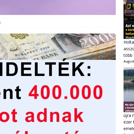
0
Holta
asszo
több 
August
újra 
ezer 
emel