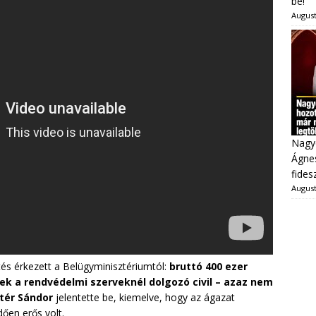
be!
August
Nagy
Ágnes
fides
August
tés érkezett a Belügyminisztériumtól:
bruttó 400 ezer
ek a rendvédelmi szerveknél dolgozó civil – azaz nem
tér Sándor
jelentette be, kiemelve, hogy az ágazat
ően erős volt.