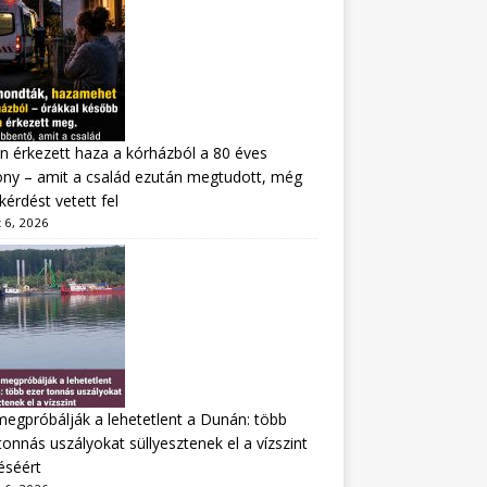
n érkezett haza a kórházból a 80 éves
ny – amit a család ezután megtudott, még
kérdést vetett fel
 6, 2026
megpróbálják a lehetetlent a Dunán: több
tonnás uszályokat süllyesztenek el a vízszint
éséért