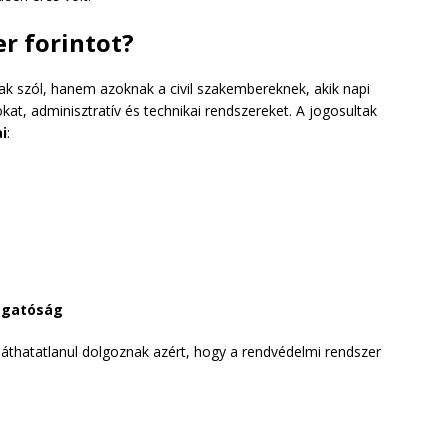
er forintot?
ak szól, hanem azoknak a civil szakembereknek, akik napi
at, adminisztratív és technikai rendszereket. A jogosultak
i
:
zgatóság
 láthatatlanul dolgoznak azért, hogy a rendvédelmi rendszer