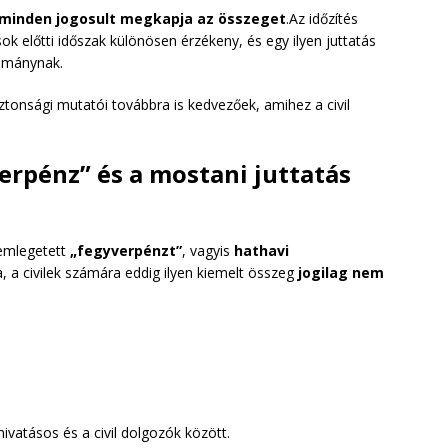
 minden jogosult megkapja az összeget
.Az időzítés
ok előtti időszak különösen érzékeny, és egy ilyen juttatás
lománynak.
tonsági mutatói továbbra is kedvezőek, amihez a civil
erpénz” és a mostani juttatás
 emlegetett
„fegyverpénzt”
, vagyis
hathavi
 a civilek számára eddig ilyen kiemelt összeg
jogilag nem
hivatásos és a civil dolgozók között.