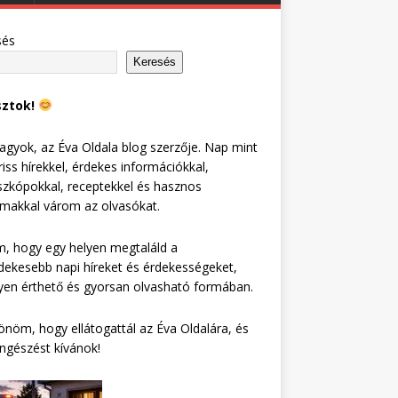
sés
Keresés
sztok!
agyok, az Éva Oldala blog szerzője. Nap mint
riss hírekkel, érdekes információkkal,
zkópokkal, receptekkel és hasznos
lmakkal várom az olvasókat.
, hogy egy helyen megtaláld a
dekesebb napi híreket és érdekességeket,
en érthető és gyorsan olvasható formában.
nöm, hogy ellátogattál az Éva Oldalára, és
ngészést kívánok!