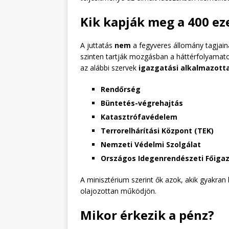
Kik kapják meg a 400 ez
A juttatás
nem
a fegyveres állomány tagjain
szinten tartják mozgásban a háttérfolyamatok
az alábbi szervek
igazgatási alkalmazotta
Rendőrség
Büntetés-végrehajtás
Katasztrófavédelem
Terrorelhárítási Központ (TEK)
Nemzeti Védelmi Szolgálat
Országos Idegenrendészeti Főiga
A minisztérium szerint ők azok, akik gyakran
olajozottan működjön.
Mikor érkezik a pénz?