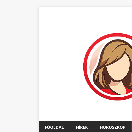
FŐOLDAL
HÍREK
HOROSZKÓP