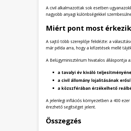
A civil alkalmazottak sok esetben ugyanazokk
nagyobb anyagi különbségekkel szembesülnek –
Miért pont most érkezi
A sajtó több szereplője felidézte: a választás
már példa arra, hogy a kifizetések mellé tájé
A Belügyminisztérium hivatalos álláspontja 
a tavalyi év kiváló teljesítményén
a civil állomány lojalitásának erős
a közszférában érzékelhető reálb
A jelenlegi inflációs környezetben a 400 ez
érezhető segítséget jelent.
Összegzés