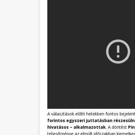
A választások előtti hetekben fontos bejelen
forintos egyszeri juttatásban részesüln
hivatásos – alkalmazottak
. A döntést
Pin
teljesítménye az elmúlt időszakban kiemelked