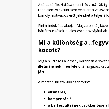
A tárca tájékoztatása szerint
február 28-ig
több elemző szerint sem véletlen: a választás
komoly motivációs erőt jelenthet a teljes ál
Pintér indoklása alapján Magyarország közbiz
háttérmunkások is jelentősen hozzájárultak.
Mi a különbség a „fegyv
között?
Míg a hivatásos állomány korábban a sokat
illetménynek megfelelő
támogatást kapta,
járt
.
A mostani bruttó 400 ezer forint:
elismerés
,
kompenzáció
,
a bérfeszültségek csökkentése
a 