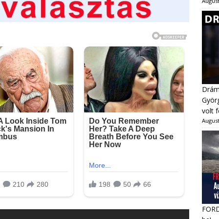
August
Dráma
Györg
volt 
August
FORDU