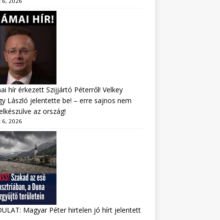
 6, 2026
i hír érkezett Szijjártó Péterről! Velkey
y László jelentette be! – erre sajnos nem
felkészülve az ország!
 6, 2026
LAT: Magyar Péter hirtelen jó hírt jelentett