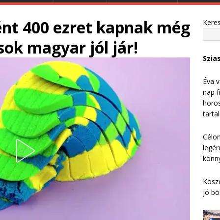
ént 400 ezret kapnak még
Kere
 sok magyar jól jár!
Szia
Éva v
nap f
horos
tarta
Célom
legér
könny
Köszö
jó bö