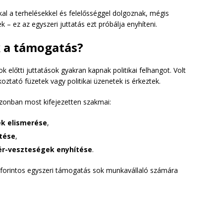
al a terhelésekkel és felelősséggel dolgoznak, mégis
 ez az egyszeri juttatás ezt próbálja enyhíteni.
k a támogatás?
ok előtti juttatások gyakran kapnak politikai felhangot. Volt
koztató füzetek vagy politikai üzenetek is érkeztek.
azonban most kifejezetten szakmai:
ek elismerése
,
ítése
,
ér-veszteségek enyhítése
.
er forintos egyszeri támogatás sok munkavállaló számára