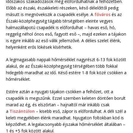
időszakos szakadozások még előfordulhatnak a felhőzetben.
Előbb az északi, északkeleti részeken, késő délelőttől pedig
másutt is megnövekszik a csapadék esélye. A
főváros
és az
Északi-középhegység tágabb térségében eleinte vegyes
halmazállapotú csapadék is előfordulhat – havas eső, hó,
reggelig néhol ónos eső, fagyott eső –, majd ezeken a tájakon
is egyre inkább az eső válik jellemzővé. A délies szelet élénk,
helyenként erős lökések kísérhetik.
A legmagasabb nappali hőmérséklet nagyrészt 6-13 fok között
alakul, de az Északi-középhegység térségében több fokkal
hidegebb maradhat az idő. Késő estére 1-8 fok közé csökken a
hőmérséklet.
Estére aztán a nyugati tájakon csökken a felhőzet, ott a
csapadék is megszűnik. Ezzel szemben keleten döntően borult
marad az ég, és elszórtan – hajnaltól már inkább csak
a
Tiszántúlon
– kisebb eső, zápor is előfordulhat. A déli szél a
keleti megyékben élénk maradhat. Nyugaton foltokban köd is
képződhet. A legalacsonyabb éjszakai hőmérséklet általában –
1 és +5 fok között alakul.