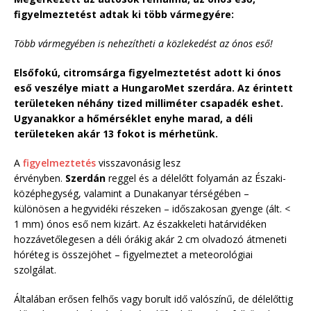
figyelmeztetést adtak ki több vármegyére:
Több vármegyében is nehezítheti a közlekedést az ónos eső!
Elsőfokú, citromsárga figyelmeztetést adott ki ónos
eső veszélye miatt a HungaroMet szerdára. Az érintett
területeken néhány tized milliméter csapadék eshet.
Ugyanakkor a hőmérséklet enyhe marad, a déli
területeken akár 13 fokot is mérhetünk.
A
figyelmeztetés
visszavonásig lesz
érvényben.
Szerdán
reggel és a délelőtt folyamán az Északi-
középhegység, valamint a Dunakanyar térségében –
különösen a hegyvidéki részeken – időszakosan gyenge (ált. <
1 mm) ónos eső nem kizárt. Az északkeleti határvidéken
hozzávetőlegesen a déli órákig akár 2 cm olvadozó átmeneti
hóréteg is összejöhet – figyelmeztet a meteorológiai
szolgálat.
Általában erősen felhős vagy borult idő valószínű, de délelőttig