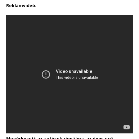
Reklámvideó:
Megérkezett az autósok rémálma, az ónos eső,