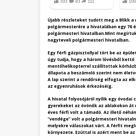
Újabb részleteket tudott meg a Blikk a 
polgármesterére a hivatalában egy 76 éve
polgármesteri hivatalban.Mint megírtuk,
nagyteveli polgármesteri hivatalban.
Egy férfi gázpisztollyal tört be az épül
úgy tudja, hogy a három lövésből kettő e
mentőhelikopterrel szállítottak kórházb
állapota a beszámoló szerint nem életve
A lap szerint a rendőrség elfogta az elk
az egyenruhások érkezéséig.
A hivatal folyosójáról nyílik egy óvodai
gyerekeket az óvónők az ablakokon át m
éves férfi volt a támadó. Az illető néhá
“vendége” volt a polgármesteri hivatal
melyekre válaszokat várt. A férfit meg
környezete. Ezúttal is azért ment be a