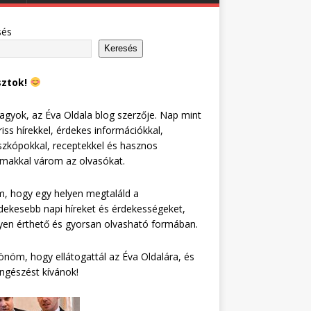
sés
Keresés
sztok!
agyok, az Éva Oldala blog szerzője. Nap mint
riss hírekkel, érdekes információkkal,
zkópokkal, receptekkel és hasznos
lmakkal várom az olvasókat.
, hogy egy helyen megtaláld a
dekesebb napi híreket és érdekességeket,
en érthető és gyorsan olvasható formában.
nöm, hogy ellátogattál az Éva Oldalára, és
ngészést kívánok!