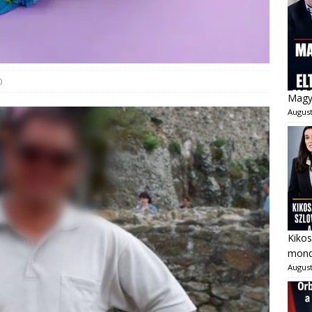
0
Magya
August
Kikos
mondo
August