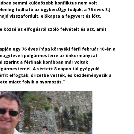
lójában semmi különösebb konfliktus nem volt
elenleg tudható az ügyben.Úgy tudjuk, a 76 éves S.J.
ajd visszafordult, előkapta a fegyvert és lőtt.
közzé az elfogásról szóló felvételt és azt, amit
lapján egy 76 éves Pápa környéki férfi február 10-én a
a nagyteveli polgármesterre az önkormányzat
i szerint a férfinak korábban már voltak
lgármesternél. A sértett 8 napon túl gyógyuló
rfit elfogták, őrizetbe vették, és kezdeményezik a
lete miatt folyik a nyomozás.”