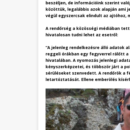
beszéljen, de információink szerint va
közöttük, legalábbis azok alapján ami j
végül egyszercsak elindult az ajtóhoz, m
A rendőrség a közösségi médiában tette 
hivatalosan tudni lehet az esetről:
“A jelenleg rendelkezésre álló adatok a
reggeli órákban egy fegyverrel rálőtt 
hivatalában. A nyomozás jelenlegi adata
kényszerképzetei, és többször járt a po
sérüléseket szenvedett. A rendőrök a fé
letartóztatását. Ellene emberölés kísér