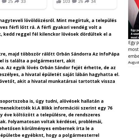
nagyteveli lövöldözésről. Mint megírtuk, a település
s férfi lőtt rá. A férfi gyakori vendég volt a
 kedd reggel fél kilenckor lövések dördültek el a
Egy p
most 
etre, majd többször rálőtt Orbán Sándorra Az InfoPápa
ember
l is találta a polgármestert, akit
August
a. Az egyik lövés Orbán Sándor fejét érhette, de az
szélyes, a hivatal épületét saját lábán hagyhatta el.
övetőt, akit a hivatal munkatársai tartottak vissza
 csoportszoba is, úgy tudni, alövések hallatán a
enekítették ki.A Blikk információi szerint egy 76
ny éve költözött a településre, de rendszeres
nak. Folyamatosan voltak kérdései, problémái,
lehetősen körülményes embernek írta le a
z épületbe egyébknt, hogy a polgármesterrel