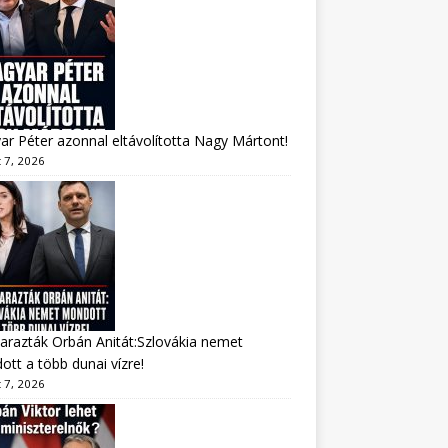
r Péter azonnal eltávolította Nagy Mártont!
 7, 2026
arazták Orbán Anitát:Szlovákia nemet
tt a több dunai vízre!
 7, 2026