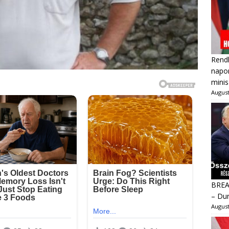
Rendk
napon
minis
August
BREAK
– Dur
August