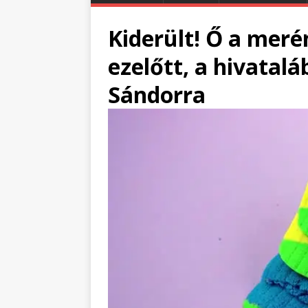
Kiderült! Ő a meré
ezelőtt, a hivatalá
Sándorra