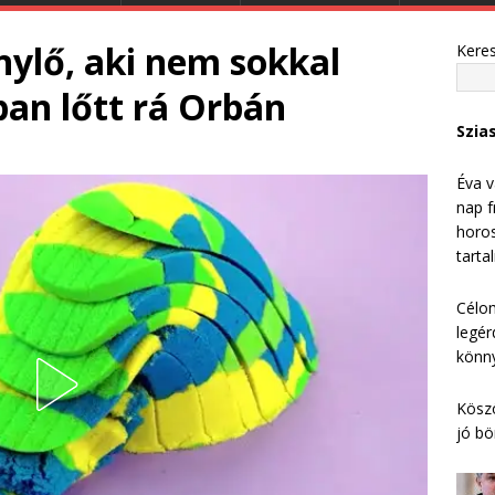
nylő, aki nem sokkal
Kere
ban lőtt rá Orbán
Szia
Éva v
nap f
horos
tarta
Célom
legér
könny
Köszö
jó bö