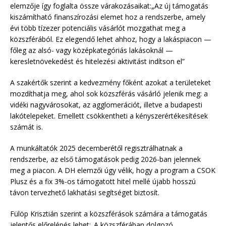
elemzője így foglalta össze várakozásaikat:„Az új támogatás
kiszámítható finanszírozási elemet hoz a rendszerbe, amely
évi több tízezer potenciális vásárlót mozgathat meg a
közszférából. Ez elegendő lehet ahhoz, hogy a lakáspiacon —
főleg az alsó- vagy középkategóriás lakásoknál —
keresletnövekedést és hitelezési aktivitást indítson el”
A szakértők szerint a kedvezmény főként azokat a területeket
mozdíthatja meg, ahol sok közszférás vásárló jelenik meg: a
vidéki nagyvárosokat, az agglomerációt, illetve a budapesti
lakótelepeket. Emellett csökkentheti a kényszerértékesítések
számát is.
A munkáltatók 2025 decemberétől regisztrálhatnak a
rendszerbe, az első támogatások pedig 2026-ban jelennek
meg a piacon. A DH elemzői úgy vélik, hogy a program a CSOK
Plusz és a fix 3%-os támogatott hitel mellé újabb hosszú
távon tervezhető lakhatási segítséget biztosít.
Fülöp Krisztián szerint a közszférások számára a támogatás
jelentős előrelépés lehet:„A közszférában dolgozó