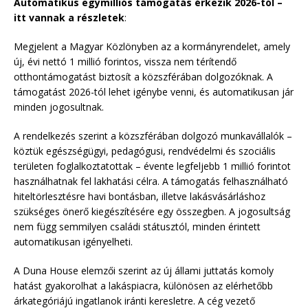
Automatikus egymilliós támogatás érkezik 2026-tól –
itt vannak a részletek
:
Megjelent a Magyar Közlönyben az a kormányrendelet, amely
új, évi nettó 1 millió forintos, vissza nem térítendő
otthontámogatást biztosít a közszférában dolgozóknak. A
támogatást 2026-tól lehet igénybe venni, és automatikusan jár
minden jogosultnak.
A rendelkezés szerint a közszférában dolgozó munkavállalók –
köztük egészségügyi, pedagógusi, rendvédelmi és szociális
területen foglalkoztatottak – évente legfeljebb 1 millió forintot
használhatnak fel lakhatási célra. A támogatás felhasználható
hiteltörlesztésre havi bontásban, illetve lakásvásárláshoz
szükséges önerő kiegészítésére egy összegben. A jogosultság
nem függ semmilyen családi státusztól, minden érintett
automatikusan igényelheti.
A Duna House elemzői szerint az új állami juttatás komoly
hatást gyakorolhat a lakáspiacra, különösen az elérhetőbb
árkategóriájú ingatlanok iránti keresletre. A cég vezető