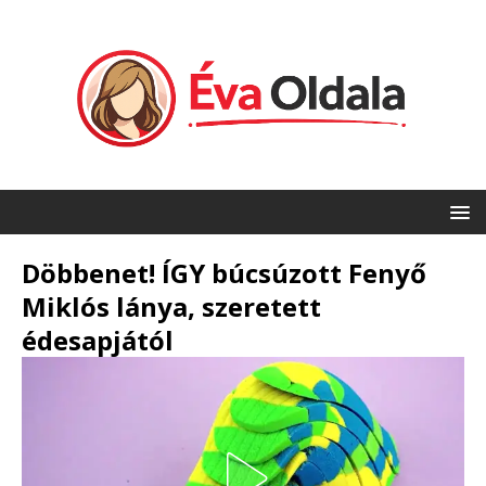
Döbbenet! ÍGY búcsúzott Fenyő
Miklós lánya, szeretett
édesapjától