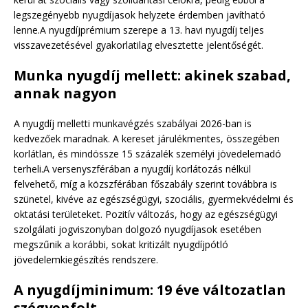
legszegényebb nyugdíjasok helyzete érdemben javítható
lenne.A nyugdíjprémium szerepe a 13. havi nyugdíj teljes
visszavezetésével gyakorlatilag elvesztette jelentőségét.
Munka nyugdíj mellett: akinek szabad,
annak nagyon
A nyugdíj melletti munkavégzés szabályai 2026-ban is
kedvezőek maradnak. A kereset járulékmentes, összegében
korlátlan, és mindössze 15 százalék személyi jövedelemadó
terheli.A versenyszférában a nyugdíj korlátozás nélkül
felvehető, míg a közszférában főszabály szerint továbbra is
szünetel, kivéve az egészségügyi, szociális, gyermekvédelmi és
oktatási területeket. Pozitív változás, hogy az egészségügyi
szolgálati jogviszonyban dolgozó nyugdíjasok esetében
megszűnik a korábbi, sokat kritizált nyugdíjpótló
jövedelemkiegészítés rendszere.
A nyugdíjminimum: 19 éve változatlan
szégyenfolt