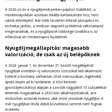
A 2026-os év a nyugdíjrendszerben papíron stabilitást, a
mindennapokban azonban inkább karbantartást hoz, nem
valódi előrelépést. Bár több területen érkezik pluszpénz és
technikai javítás, a rendszer alapvető problémái változatlanul
megmaradnak, és a nyugdíjasok többsége továbbra is az
inflációval vív mindennapos küzdelmet.
Nyugdíjmegállapítás: magasabb
valorizáció, de csak az új belépőknek
A 2026. január 1. és december 31. között megállapított
nyugdíjak esetében új valorizációs szorzókat kell alkalmazni.
Ezekről a kormány várhatóan 2026 márciusában, legkésőbb
április elején ad ki rendeletet. A KSH kereseti
gyorstájékoztatója alapján a szorzók nagyjából 10 százalékkal
lehetnek magasabbak a 2025-ben alkalmazottaknál, ami
elsősorban azoknak kedvez, akik most vonulnak nyugdíjba. A
már nyugdíjban lévők ebből közvetlenül semmit nem fognak
érzékelni.