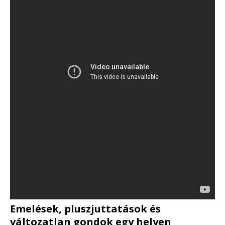
Emelések, pluszjuttatások és
változatlan gondok egy helyen