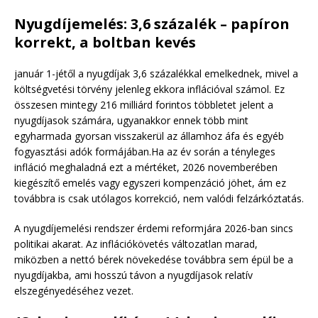
Nyugdíjemelés: 3,6 százalék – papíron
korrekt, a boltban kevés
január 1-jétől a nyugdíjak 3,6 százalékkal emelkednek, mivel a
költségvetési törvény jelenleg ekkora inflációval számol. Ez
összesen mintegy 216 milliárd forintos többletet jelent a
nyugdíjasok számára, ugyanakkor ennek több mint
egyharmada gyorsan visszakerül az államhoz áfa és egyéb
fogyasztási adók formájában.Ha az év során a tényleges
infláció meghaladná ezt a mértéket, 2026 novemberében
kiegészítő emelés vagy egyszeri kompenzáció jöhet, ám ez
továbbra is csak utólagos korrekció, nem valódi felzárkóztatás.
A nyugdíjemelési rendszer érdemi reformjára 2026-ban sincs
politikai akarat. Az inflációkövetés változatlan marad,
miközben a nettó bérek növekedése továbbra sem épül be a
nyugdíjakba, ami hosszú távon a nyugdíjasok relatív
elszegényedéséhez vezet.