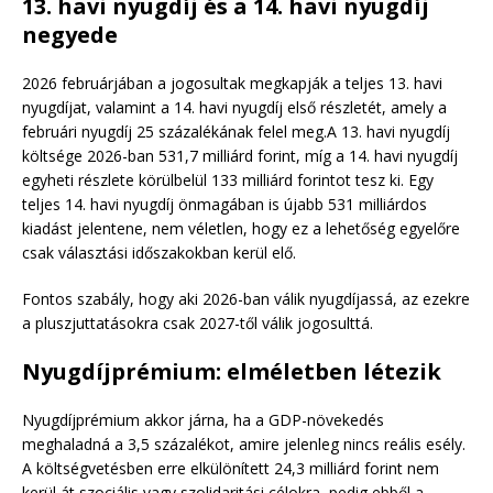
13. havi nyugdíj és a 14. havi nyugdíj
negyede
2026 februárjában a jogosultak megkapják a teljes 13. havi
nyugdíjat, valamint a 14. havi nyugdíj első részletét, amely a
februári nyugdíj 25 százalékának felel meg.A 13. havi nyugdíj
költsége 2026-ban 531,7 milliárd forint, míg a 14. havi nyugdíj
egyheti részlete körülbelül 133 milliárd forintot tesz ki. Egy
teljes 14. havi nyugdíj önmagában is újabb 531 milliárdos
kiadást jelentene, nem véletlen, hogy ez a lehetőség egyelőre
csak választási időszakokban kerül elő.
Fontos szabály, hogy aki 2026-ban válik nyugdíjassá, az ezekre
a pluszjuttatásokra csak 2027-től válik jogosulttá.
Nyugdíjprémium: elméletben létezik
Nyugdíjprémium akkor járna, ha a GDP-növekedés
meghaladná a 3,5 százalékot, amire jelenleg nincs reális esély.
A költségvetésben erre elkülönített 24,3 milliárd forint nem
kerül át szociális vagy szolidaritási célokra, pedig ebből a