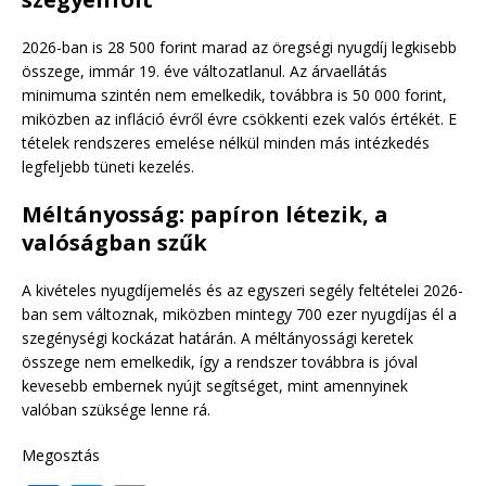
2026-ban is 28 500 forint marad az öregségi nyugdíj legkisebb
összege, immár 19. éve változatlanul. Az árvaellátás
minimuma szintén nem emelkedik, továbbra is 50 000 forint,
miközben az infláció évről évre csökkenti ezek valós értékét. E
tételek rendszeres emelése nélkül minden más intézkedés
legfeljebb tüneti kezelés.
Méltányosság: papíron létezik, a
valóságban szűk
A kivételes nyugdíjemelés és az egyszeri segély feltételei 2026-
ban sem változnak, miközben mintegy 700 ezer nyugdíjas él a
szegénységi kockázat határán. A méltányossági keretek
összege nem emelkedik, így a rendszer továbbra is jóval
kevesebb embernek nyújt segítséget, mint amennyinek
valóban szüksége lenne rá.
Megosztás