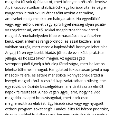
magadra túl sok új feladatot, mert könnyen szétszórt lehetsz.
A párkapcsolatodban stabilizálódik egy korábbi vita, és végre
nyugodtan le tudtok ülni átbeszélni azokat a témákat,
amelyeket eddig mindketten halogattatok. Ha egyedülálló
vagy, egy hétfői üzenet vagy apró figyelmesség olyan pozitív
visszajelzést ad, amitől sokkal magabiztosabbnak érzed
magad. A munkahelyeden több elmaradásod is a felszínre
kerül, ezért érdemes rangsorolnod, és azzal kezdeni, ami
valóban sürgős, mert most a kapkodásból könnyen lehet hiba.
Anyagi téren egy kisebb kiadás jöhet, de ez inkább praktikus
jellegű, és hosszú távon megéri. Az egészséged
szempontjából figyelj a hét eleji fáradtságra, mert hajlamos
lehetsz túlterhelni magad. Hangulatod fokozatosan javul a nap
második felére, és estére már sokkal könnyebbnek érzed a
levegőt magad körül. A családi kapcsolataidban szükség lehet
egy rövid, de őszinte beszélgetésre, ami tisztázza az elmúlt
napok félreértéseit. A nap végén ügyelj arra, hogy ne vidd
magaddal az apró bosszúságokat, mert ezek csak
megnehezítik az elalvást. Egy kisebb séta vagy egy nyugodt,
otthoni program sokat segít. Tanács: állíts fel három prioritást,
és csak ezekkel foglalkozz ma, így nem csúszik szét az egész