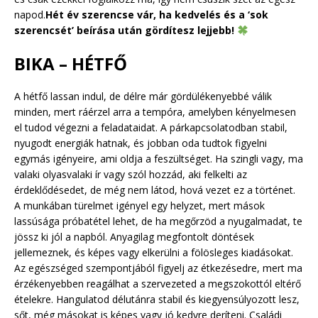
napod.
Hét év szerencse vár, ha kedvelés és a ‘sok
szerencsét’ beírása után gördítesz lejjebb!
BIKA – HÉTFŐ
A hétfő lassan indul, de délre már gördülékenyebbé válik
minden, mert ráérzel arra a tempóra, amelyben kényelmesen
el tudod végezni a feladataidat. A párkapcsolatodban stabil,
nyugodt energiák hatnak, és jobban oda tudtok figyelni
egymás igényeire, ami oldja a feszültséget. Ha szingli vagy, ma
valaki olyasvalaki ír vagy szól hozzád, aki felkelti az
érdeklődésedet, de még nem látod, hová vezet ez a történet.
A munkában türelmet igényel egy helyzet, mert mások
lassúsága próbatétel lehet, de ha megőrzöd a nyugalmadat, te
jössz ki jól a napból. Anyagilag megfontolt döntések
jellemeznek, és képes vagy elkerülni a fölösleges kiadásokat.
Az egészséged szempontjából figyelj az étkezésedre, mert ma
érzékenyebben reagálhat a szervezeted a megszokottól eltérő
ételekre. Hangulatod délutánra stabil és kiegyensúlyozott lesz,
sőt, még másokat is képes vagy jó kedvre deríteni. Családi