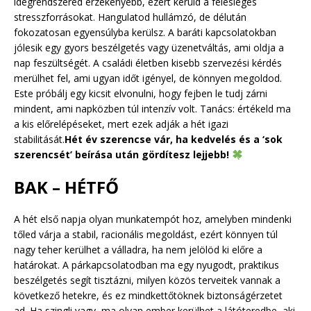
idegrendszered érzékenyebb, ezért kerüld a felesleges
stresszforrásokat. Hangulatod hullámzó, de délután
fokozatosan egyensúlyba kerülsz. A baráti kapcsolatokban
jólesik egy gyors beszélgetés vagy üzenetváltás, ami oldja a
nap feszültségét. A családi életben kisebb szervezési kérdés
merülhet fel, ami ugyan időt igényel, de könnyen megoldod.
Este próbálj egy kicsit elvonulni, hogy fejben le tudj zárni
mindent, ami napközben túl intenzív volt. Tanács: értékeld ma
a kis előrelépéseket, mert ezek adják a hét igazi
stabilitását.
Hét év szerencse vár, ha kedvelés és a ‘sok
szerencsét’ beírása után gördítesz lejjebb!
BAK – HÉTFŐ
A hét első napja olyan munkatempót hoz, amelyben mindenki
tőled várja a stabil, racionális megoldást, ezért könnyen túl
nagy teher kerülhet a válladra, ha nem jelölöd ki előre a
határokat. A párkapcsolatodban ma egy nyugodt, praktikus
beszélgetés segít tisztázni, milyen közös terveitek vannak a
következő hetekre, és ez mindkettőtöknek biztonságérzetet
ad. Ha szingli vagy, ma olyan ember kerülhet a látóteredbe, aki