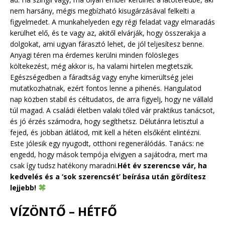
nem harsány, mégis megbízható kisugárzásával felkelti a
figyelmedet. A munkahelyeden egy régi feladat vagy elmaradás
kerülhet elő, és te vagy az, akitől elvárják, hogy összerakja a
dolgokat, ami ugyan fárasztó lehet, de jól teljesítesz benne.
Anyagi téren ma érdemes kerülni minden fölösleges
költekezést, még akkor is, ha valami hirtelen megtetszik.
Egészségedben a fáradtság vagy enyhe kimerültség jelei
mutatkozhatnak, ezért fontos lenne a pihenés. Hangulatod
nap közben stabil és céltudatos, de arra figyelj, hogy ne vállald
túl magad. A családi életben valaki tőled vár praktikus tanácsot,
és jó érzés számodra, hogy segíthetsz. Délutánra letisztul a
fejed, és jobban átlátod, mit kell a héten elsőként elintézni.
Este jólesik egy nyugodt, otthoni regenerálódás. Tanács: ne
engedd, hogy mások tempója elvigyen a sajátodra, mert ma
csak így tudsz hatékony maradni.
Hét év szerencse vár, ha
kedvelés és a ‘sok szerencsét’ beírása után gördítesz
lejjebb!
VÍZÖNTŐ – HÉTFŐ