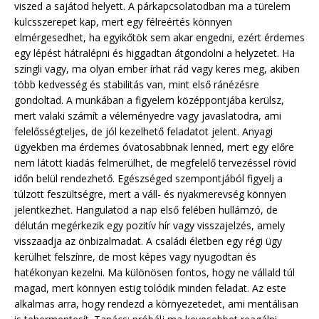
viszed a sajátod helyett. A párkapcsolatodban ma a türelem
kulcsszerepet kap, mert egy félreértés könnyen
elmérgesedhet, ha egyikőtök sem akar engedni, ezért érdemes
egy lépést hátralépni és higgadtan átgondolni a helyzetet. Ha
szingli vagy, ma olyan ember írhat rád vagy keres meg, akiben
több kedvesség és stabilitás van, mint első ránézésre
gondoltad. A munkában a figyelem középpontjába kerülsz,
mert valaki számít a véleményedre vagy javaslatodra, ami
felelősségteljes, de jól kezelhető feladatot jelent. Anyagi
ügyekben ma érdemes óvatosabbnak lenned, mert egy előre
nem látott kiadás felmerülhet, de megfelelő tervezéssel rövid
időn belül rendezhető. Egészséged szempontjából figyelj a
túlzott feszültségre, mert a váll- és nyakmerevség könnyen
jelentkezhet. Hangulatod a nap első felében hullámzó, de
délután megérkezik egy pozitív hír vagy visszajelzés, amely
visszaadja az önbizalmadat. A családi életben egy régi ügy
kerülhet felszínre, de most képes vagy nyugodtan és
hatékonyan kezelni. Ma különösen fontos, hogy ne vállald túl
magad, mert könnyen estig tolódik minden feladat. Az este
alkalmas arra, hogy rendezd a környezetedet, ami mentálisan