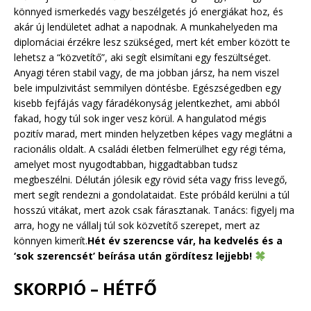
könnyed ismerkedés vagy beszélgetés jó energiákat hoz, és
akár új lendületet adhat a napodnak. A munkahelyeden ma
diplomáciai érzékre lesz szükséged, mert két ember között te
lehetsz a “közvetítő”, aki segít elsimítani egy feszültséget.
Anyagi téren stabil vagy, de ma jobban jársz, ha nem viszel
bele impulzivitást semmilyen döntésbe. Egészségedben egy
kisebb fejfájás vagy fáradékonyság jelentkezhet, ami abból
fakad, hogy túl sok inger vesz körül. A hangulatod mégis
pozitív marad, mert minden helyzetben képes vagy meglátni a
racionális oldalt. A családi életben felmerülhet egy régi téma,
amelyet most nyugodtabban, higgadtabban tudsz
megbeszélni. Délután jólesik egy rövid séta vagy friss levegő,
mert segít rendezni a gondolataidat. Este próbáld kerülni a túl
hosszú vitákat, mert azok csak fárasztanak. Tanács: figyelj ma
arra, hogy ne vállalj túl sok közvetítő szerepet, mert az
könnyen kimerít.
Hét év szerencse vár, ha kedvelés és a
‘sok szerencsét’ beírása után gördítesz lejjebb!
SKORPIÓ – HÉTFŐ