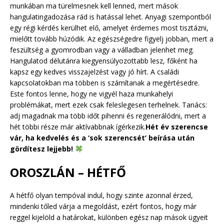
munkában ma türelmesnek kell lenned, mert mások
hangulatingadozása rád is hatással lehet. Anyagi szempontból
egy régi kérdés kerülhet elő, amelyet érdemes most tisztázni,
mielőtt tovább húzódik. Az egészségedre figyelj jobban, mert a
feszültség a gyomrodban vagy a válladban jelenhet meg.
Hangulatod délutánra kiegyensúlyozottabb lesz, főként ha
kapsz egy kedves visszajelzést vagy jó hírt. A családi
kapcsolatokban ma többen is számítanak a megértésedre.
Este fontos lenne, hogy ne vigyél haza munkahelyi
problémákat, mert ezek csak feleslegesen terhelnek. Tanács:
adj magadnak ma több időt pihenni és regenerálódni, mert a
hét többi része már aktívabbnak ígérkezik.
Hét év szerencse
vár, ha kedvelés és a ‘sok szerencsét’ beírása után
gördítesz lejjebb!
OROSZLÁN – HÉTFŐ
A hétfő olyan tempóval indul, hogy szinte azonnal érzed,
mindenki tőled várja a megoldást, ezért fontos, hogy már
reggel kijelöld a határokat, különben egész nap mások ügyeit