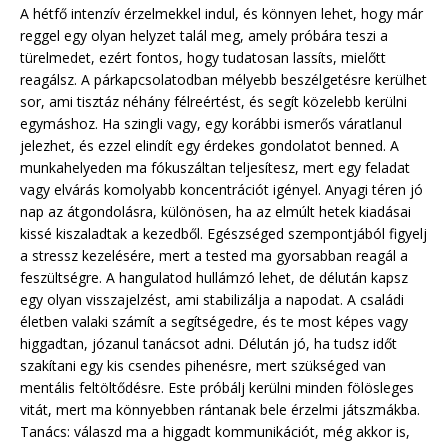
A hétfő intenzív érzelmekkel indul, és könnyen lehet, hogy már
reggel egy olyan helyzet talál meg, amely próbára teszi a
türelmedet, ezért fontos, hogy tudatosan lassíts, mielőtt
reagálsz. A párkapcsolatodban mélyebb beszélgetésre kerülhet
sor, ami tisztáz néhány félreértést, és segít közelebb kerülni
egymáshoz. Ha szingli vagy, egy korábbi ismerős váratlanul
jelezhet, és ezzel elindít egy érdekes gondolatot benned. A
munkahelyeden ma fókuszáltan teljesítesz, mert egy feladat
vagy elvárás komolyabb koncentrációt igényel. Anyagi téren jó
nap az átgondolásra, különösen, ha az elmúlt hetek kiadásai
kissé kiszaladtak a kezedből. Egészséged szempontjából figyelj
a stressz kezelésére, mert a tested ma gyorsabban reagál a
feszültségre. A hangulatod hullámzó lehet, de délután kapsz
egy olyan visszajelzést, ami stabilizálja a napodat. A családi
életben valaki számít a segítségedre, és te most képes vagy
higgadtan, józanul tanácsot adni. Délután jó, ha tudsz időt
szakítani egy kis csendes pihenésre, mert szükséged van
mentális feltöltődésre. Este próbálj kerülni minden fölösleges
vitát, mert ma könnyebben rántanak bele érzelmi játszmákba.
Tanács: válaszd ma a higgadt kommunikációt, még akkor is,