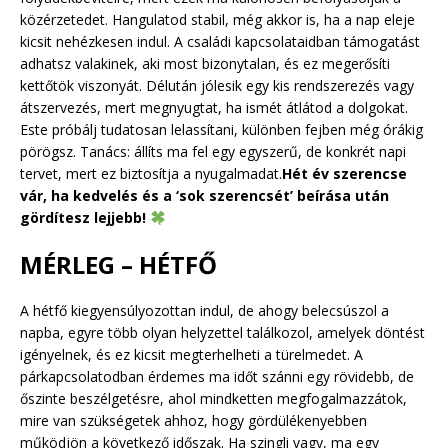
közérzetedet. Hangulatod stabil, még akkor is, ha a nap eleje
kicsit nehézkesen indul. A családi kapcsolataidban támogatást
adhatsz valakinek, aki most bizonytalan, és ez megerősíti
kettőtök viszonyát. Délután jólesik egy kis rendszerezés vagy
átszervezés, mert megnyugtat, ha ismét átlátod a dolgokat.
Este próbálj tudatosan lelassítani, különben fejben még órákig
pörögsz. Tanács: állíts ma fel egy egyszerű, de konkrét napi
tervet, mert ez biztosítja a nyugalmadat.
Hét év szerencse
vár, ha kedvelés és a ‘sok szerencsét’ beírása után
gördítesz lejjebb!
MÉRLEG – HÉTFŐ
A hétfő kiegyensúlyozottan indul, de ahogy belecsúszol a
napba, egyre több olyan helyzettel találkozol, amelyek döntést
igényelnek, és ez kicsit megterhelheti a türelmedet. A
párkapcsolatodban érdemes ma időt szánni egy rövidebb, de
őszinte beszélgetésre, ahol mindketten megfogalmazzátok,
mire van szükségetek ahhoz, hogy gördülékenyebben
működjön a következő időszak. Ha szingli vagy, ma egy