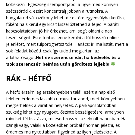
költekezni. Egészség szempontjából a figyelmed könnyen
szétszóródik, ezért koncentrálj jobban a rutinokra. A
hangulatod változékony lehet, de estére egyensúlyba kerülsz,
főként ha sikerül egy kicsit kiszellőztetned a fejed. A baráti
kapcsolataidban jó hír érkezhet, ami segít oldani a nap
feszültségeit. Este fontos lenne kerülni a túl hosszú online
jelenlétet, mert túlpöröghetsz tőle. Tanács: írj ma listát, mert a
sok feladat között csak így tudod megtartani az
átláthatóságot.
Hét év szerencse vár, ha kedvelés és a
‘sok szerencsét’ beírása után gördítesz lejjebb!
RÁK – HÉTFŐ
A hétfő érzelmileg érzékenyebben talál, ezért a nap első
felében érdemes lassabb ritmust tartanod, mert könnyebben
megterhelnek a váratlan helyzetek. A párkapcsolatodban
szükség lehet egy nyugodt, őszinte beszélgetésre, amelyben
mindkét fél tisztázza, mi esett rosszul az elmúlt napokban. Ha
szingli vagy, valaki a közeledben próbál finoman jelezni, és
érdemes ma nyitottabban figyelned az ilyen jelzésekre. A