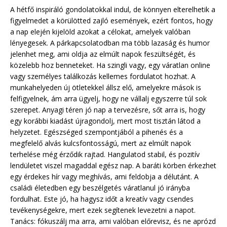
A hétfő inspiráló gondolatokkal indul, de könnyen elterelhetik a
figyelmedet a körülötted zajló események, ezért fontos, hogy
a nap elején kijelöld azokat a célokat, amelyek valóban
lényegesek. A párkapcsolatodban ma több lazaság és humor
jelenhet meg, ami oldja az elmúlt napok feszültségét, és
közelebb hoz benneteket. Ha szingli vagy, egy váratlan online
vagy személyes találkozás kellemes fordulatot hozhat. A
munkahelyeden új ötletekkel állsz elő, amelyekre mások is
felfigyelnek, ám arra ügyelj, hogy ne vállalj egyszerre túl sok
szerepet. Anyagi téren jó nap a tervezésre, sőt arra is, hogy
egy korábbi kiadást újragondolj, mert most tisztán látod a
helyzetet. Egészséged szempontjából a pihenés és a
megfelelő alvás kulcsfontosságú, mert az elmúlt napok
terhelése még érződik rajtad. Hangulatod stabil, és pozitív
lendületet viszel magaddal egész nap. A baráti körben érkezhet
egy érdekes hír vagy meghívás, ami feldobja a délutánt. A
családi életedben egy beszélgetés váratlanul jó irányba
fordulhat. Este jó, ha hagysz időt a kreatív vagy csendes
tevékenységekre, mert ezek segítenek levezetni a napot.
Tanács: fókuszálj ma arra, ami valóban előrevisz, és ne aprózd