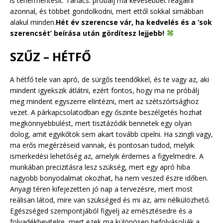
is tehermentesít. Tanács: próbálj ma kevesebbet reagálni
azonnal, és többet gondolkodni, mert ettől sokkal simábban
alakul minden.
Hét év szerencse vár, ha kedvelés és a ‘sok
szerencsét’ beírása után gördítesz lejjebb!
SZŰZ – HÉTFŐ
A hétfő tele van apró, de sürgős teendőkkel, és te vagy az, aki
mindent igyekszik átlátni, ezért fontos, hogy ma ne próbálj
meg mindent egyszerre elintézni, mert az szétszórtsághoz
vezet. A párkapcsolatodban egy őszinte beszélgetés hozhat
megkönnyebbülést, mert tisztázódik bennetek egy olyan
dolog, amit egyikőtök sem akart tovább cipelni. Ha szingli vagy,
ma erős megérzéseid vannak, és pontosan tudod, melyik
ismerkedési lehetőség az, amelyik érdemes a figyelmedre. A
munkában precizitásra lesz szükség, mert egy apró hiba
nagyobb bonyodalmat okozhat, ha nem veszed észre időben.
Anyagi téren kifejezetten jó nap a tervezésre, mert most
reálisan látod, mire van szükséged és mi az, ami nélkülözhető.
Egészséged szempontjából figyelj az emésztésedre és a
folyadékbevitelre, mert ezek ma különösen befolyásolják a