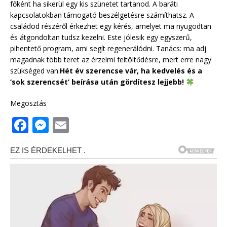
főként ha sikerül egy kis szünetet tartanod. A baráti
kapcsolatokban támogató beszélgetésre számíthatsz. A
családod részéről érkezhet egy kérés, amelyet ma nyugodtan
és átgondoltan tudsz kezelni. Este jólesik egy egyszerű,
pihentető program, ami segít regenerálódni. Tanács: ma adj
magadnak több teret az érzelmi feltöltődésre, mert erre nagy
szükséged van.
Hét év szerencse vár, ha kedvelés és a
‘sok szerencsét’ beírása után gördítesz lejjebb!
Megosztás
F
M
E
a
e
m
c
ss
ai
e
e
l
b
n
o
g
o
e