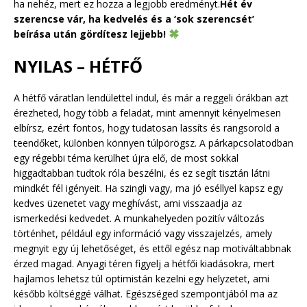
ha nehéz, mert ez hozza a legjobb eredményt.
Hét év
szerencse vár, ha kedvelés és a ‘sok szerencsét’
beírása után gördítesz lejjebb!
NYILAS – HÉTFŐ
A hétfő váratlan lendülettel indul, és már a reggeli órákban azt
érezheted, hogy több a feladat, mint amennyit kényelmesen
elbírsz, ezért fontos, hogy tudatosan lassíts és rangsorold a
teendőket, különben könnyen túlpörögsz. A párkapcsolatodban
egy régebbi téma kerülhet újra elő, de most sokkal
higgadtabban tudtok róla beszélni, és ez segít tisztán látni
mindkét fél igényeit. Ha szingli vagy, ma jó eséllyel kapsz egy
kedves üzenetet vagy meghívást, ami visszaadja az
ismerkedési kedvedet. A munkahelyeden pozitív változás
történhet, például egy információ vagy visszajelzés, amely
megnyit egy új lehetőséget, és ettől egész nap motiváltabbnak
érzed magad. Anyagi téren figyelj a hétfői kiadásokra, mert
hajlamos lehetsz túl optimistán kezelni egy helyzetet, ami
később költséggé válhat. Egészséged szempontjából ma az