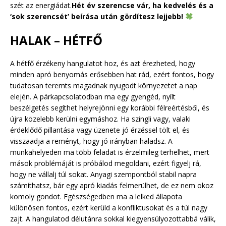
szét az energiádat.
Hét év szerencse vár, ha kedvelés és a
‘sok szerencsét’ beírása után gördítesz lejjebb!
HALAK – HÉTFŐ
A hétfő érzékeny hangulatot hoz, és azt érezheted, hogy
minden apró benyomás erősebben hat rád, ezért fontos, hogy
tudatosan teremts magadnak nyugodt környezetet a nap
elején. A párkapcsolatodban ma egy gyengéd, nyílt
beszélgetés segíthet helyrejönni egy korábbi félreértésből, és
újra közelebb kerülni egymáshoz. Ha szingli vagy, valaki
érdeklődő pillantása vagy üzenete jó érzéssel tölt el, és
visszaadja a reményt, hogy jó irányban haladsz. A
munkahelyeden ma több feladat is érzelmileg terhelhet, mert
mások problémáját is próbálod megoldani, ezért figyelj rá,
hogy ne vállalj túl sokat. Anyagi szempontból stabil napra
számíthatsz, bár egy apró kiadás felmerülhet, de ez nem okoz
komoly gondot. Egészségedben ma a lelked állapota
különösen fontos, ezért kerüld a konfliktusokat és a túl nagy
zajt. A hangulatod délutánra sokkal kiegyensúlyozottabbá válik,