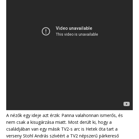
A nézők egy ideje azt érzik: Panna valahonnan ismerős, és
nem csak a kisugárzása miatt. Most derült ki, hogy a
családjában van egy másik TV2-s arc is Hetek óta tart a
verseny Stohl András szívéért a TV2 népszerű párkereső