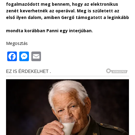
fogalmazódott meg bennem, hogy az elektronikus
zenét keverhetnék az operával. Meg is született az
első ilyen dalom, amiben Gergő támogatott a leginkább
mondta korábban Panni egy interjúban.
Megosztás
F
M
E
a
e
m
c
ss
ai
e
e
l
b
n
o
g
o
e
k
r