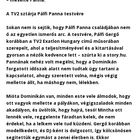
A TV2 sztárja Pálfi Panna testvére
Sokan nem is sejtik, hogy Pálfi Panna családjában nem
ő az egyetlen ismerős arc. A testvére, Pálfi Gergő
korábban a TV2 Exatlon Hungary című műsorában
szerepelt, ahol a teljesítményével és a kitartásával
gyorsan a nézők kedvence lett – szúrta ki a story.hu.
Pannának nehéz volt megélni, hogy a Dominikán
forgatott időszak alatt nem tudtak úgy tartani a
kapcsolatot, ahogy szeretett volna, mégis végig
mellette állt, ha máshogy nem, lélekben.
Mióta Dominikán van, minden este vele álmodok, hogy
ott vagyok mellette a pályákon, végigszaladok minden
akadályon, és üvöltök, hogy hajrá, tesó! Mintha ott
lennék vele, reggelente fáradtan kelek, de nem
érdekel, ha a lelkem vele tud küzdeni. Gergő korábban
modellkedett, és DJ-ként is dolgozott, így kölcsönösen
segítettük egymást a zenei életben is. Ekkor