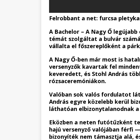
Felrobbant a net: furcsa pletyka
A Bachelor – A Nagy Ő legújabb
témát szolgáltat a bulvár számá
vállalta el főszereplőként a pár
A Nagy Ő-ben már most is hatal
versenyzők kavartak fel minden
keveredett, és Stohl András töb
rózsaceremóniákon.
Valóban sok valós fordulatot l
András egyre közelebb kerül bi
láthatóan elbizonytalanodnak a
Eközben a neten futótűzként ter
hajú versenyző valójában férfi
bizonyíték nem támasztja alá, é