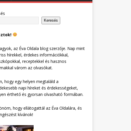
sés
Keresés
sztok!
agyok, az Éva Oldala blog szerzője. Nap mint
riss hírekkel, érdekes információkkal,
zkópokkal, receptekkel és hasznos
lmakkal várom az olvasókat.
, hogy egy helyen megtaláld a
dekesebb napi híreket és érdekességeket,
en érthető és gyorsan olvasható formában.
nöm, hogy ellátogattál az Éva Oldalára, és
ngészést kívánok!