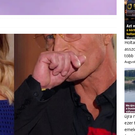
Holta
asszo
több 
August
újra 
ezer 
emel