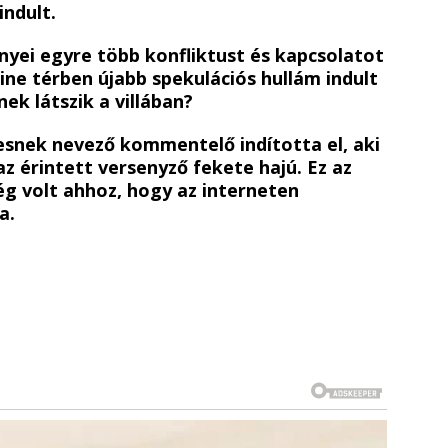
indult.
yei egyre több konfliktust és kapcsolatot
line térben újabb spekulációs hullám indult
ek látszik a villában?
snek nevező kommentelő indította el, aki
az érintett versenyző fekete hajú. Ez az
g volt ahhoz, hogy az interneten
a.