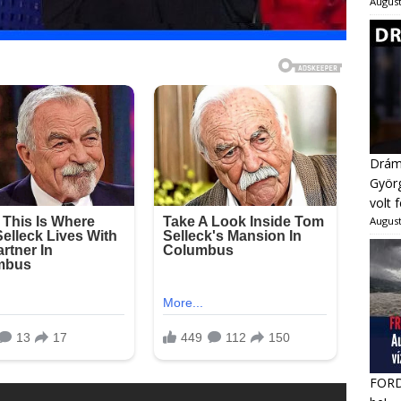
August
Dráma
Györg
volt 
August
FORDU