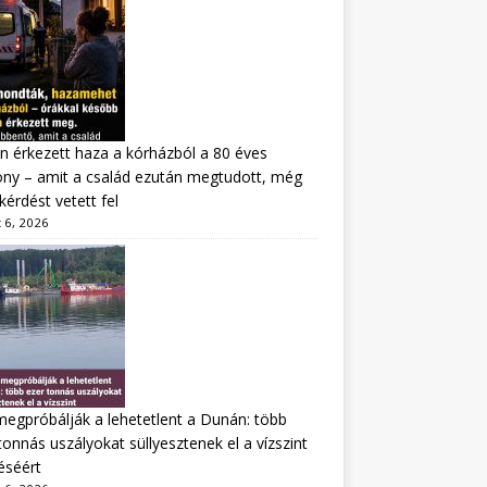
n érkezett haza a kórházból a 80 éves
ny – amit a család ezután megtudott, még
kérdést vetett fel
 6, 2026
megpróbálják a lehetetlent a Dunán: több
tonnás uszályokat süllyesztenek el a vízszint
éséért