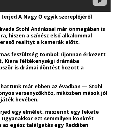
 terjed A Nagy Ő egyik szereplőjéről
 évada Stohl Andrással már önmagában is
ra, hiszen a színész első alkalommal
kereső realityt a kamerák előtt.
mas feszültség tombol: újonnan érkezett
t, Kiara féltékenységi drámába
bször is drámai döntést hozott a
áthattunk már ebben az évadban — Stohl
zonyos versenyzőkhöz, miközben mások jól
 játék hevében.
jed egy elmélet, miszerint egy fekete
 — ugyanakkor ezt semmilyen konkrét
s az egész találgatás egy Redditen