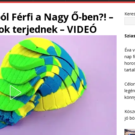
ól Férfi a Nagy Ő-ben?! –
Kere
ok terjednek – VIDEÓ
Szia
Éva v
nap f
horos
tarta
Célom
legér
könny
Köszö
jó bö