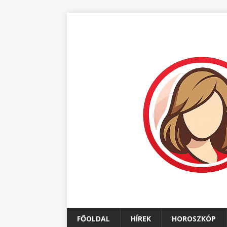
FŐOLDAL
HÍREK
HOROSZKÓP