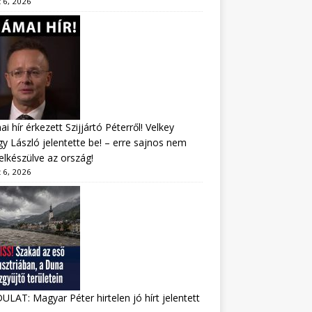
 6, 2026
i hír érkezett Szijjártó Péterről! Velkey
y László jelentette be! – erre sajnos nem
felkészülve az ország!
 6, 2026
LAT: Magyar Péter hirtelen jó hírt jelentett