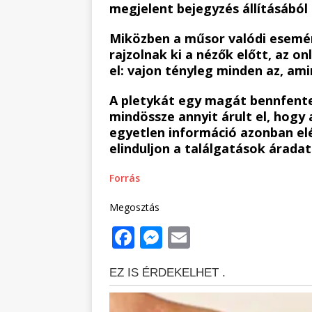
megjelent bejegyzés állításából 
Miközben a műsor valódi esemén
rajzolnak ki a nézők előtt, az on
el: vajon tényleg minden az, amin
A pletykát egy magát bennfente
mindössze annyit árult el, hogy 
egyetlen információ azonban elé
elinduljon a találgatások áradat
Forrás
Megosztás
F
M
E
a
e
m
c
ss
ai
e
e
l