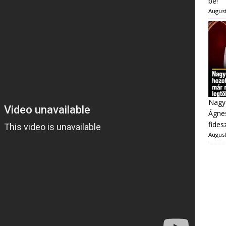
be!
August
Nagy
Ágnes
fides
August