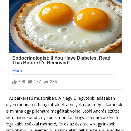
TV2 párkereső műsorában, A Nagy Ő legutóbbi adásában
olyan mondatok hangzottak el, amelyek után még a kamerák
is mintha egy pillanatra megálltak volna. Stohl András ezúttal
nem finomkodott: nyíltan kimondta, hogy számára a kémia
leginkább csókkal mérhető, és ez az őszinte – vagy inkább
provokatív – kijelentés pillanatok alatt felkavarta a villa addig is