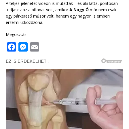
A teljes jelenetet videón is mutatták – és aki látta, pontosan
tudja: ez az a pillanat volt, amikor
A Nagy Ő
már nem csak
egy párkereső műsor volt, hanem egy nagyon is emberi
érzelmi ütközőzóna.
Megosztás
F
M
E
a
e
m
c
ss
ai
e
e
l
b
n
o
g
o
e
k
r