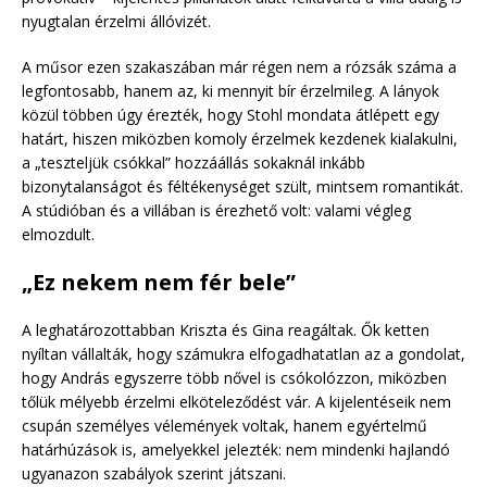
nyugtalan érzelmi állóvizét.
A műsor ezen szakaszában már régen nem a rózsák száma a
legfontosabb, hanem az, ki mennyit bír érzelmileg. A lányok
közül többen úgy érezték, hogy Stohl mondata átlépett egy
határt, hiszen miközben komoly érzelmek kezdenek kialakulni,
a „teszteljük csókkal” hozzáállás sokaknál inkább
bizonytalanságot és féltékenységet szült, mintsem romantikát.
A stúdióban és a villában is érezhető volt: valami végleg
elmozdult.
„Ez nekem nem fér bele”
A leghatározottabban Kriszta és Gina reagáltak. Ők ketten
nyíltan vállalták, hogy számukra elfogadhatatlan az a gondolat,
hogy András egyszerre több nővel is csókolózzon, miközben
tőlük mélyebb érzelmi elköteleződést vár. A kijelentéseik nem
csupán személyes vélemények voltak, hanem egyértelmű
határhúzások is, amelyekkel jelezték: nem mindenki hajlandó
ugyanazon szabályok szerint játszani.