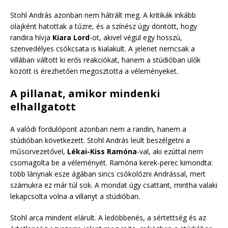
Stohl András azonban nem hátrált meg. A kritikák inkább
olajként hatottak a tűzre, és a színész úgy döntött, hogy
randira hívja
Kiara Lord
-ot, akivel végül egy hosszú,
szenvedélyes csókcsata is kialakult. A jelenet nemcsak a
villában váltott ki erős reakciókat, hanem a stúdióban ülők
között is érezhetően megosztotta a véleményeket.
A pillanat, amikor mindenki
elhallgatott
A valódi fordulópont azonban nem a randin, hanem a
stúdióban következett. Stohl András leült beszélgetni a
műsorvezetővel,
Lékai-Kiss Ramóna
-val, aki ezúttal nem
csomagolta be a véleményét. Ramóna kerek-perec kimondta:
több lánynak esze ágában sincs csókolózni Andrással, mert
számukra ez már túl sok. A mondat úgy csattant, mintha valaki
lekapcsolta volna a villanyt a stúdióban.
Stohl arca mindent elárult. A ledöbbenés, a sértettség és az