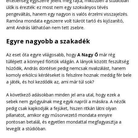
értetlenség egyszerre jelent meg rajta, miközben a stúdióban
ülők is érezték: ez most nem egy szokványos tévés
pengeváltás, hanem egy nagyon is valós érzelmi visszajelzés.
Ramóna mondata egyszerre volt tükröt tartó és kijózanító,
amit András láthatóan nem tett zsebre.
Egyre nagyobb a szakadék
Az eset óta egyre világosabb, hogy
A Nagy Ő
már rég
túllépett a könnyed flörtök világán. A lányok között feszültség
húzódik, András döntései pedig nemcsak rivalizálást, hanem
komoly erkölcsi kérdéseket is felszínre hoznak: meddig fér bele
a játék, és hol kezdődik az, ami már túl sok?
A következő adásokban minden jel arra utal, hogy ezek a
sebek nem gyógyulnak meg egyik napról a másikra. A nézők
pedig csak kapkodják a fejüket, hiszen ritkán látni olyan
pillanatot, amikor egy műsorvezető mondata ennyire
pontosan betalál, és egyetlen mondattal megfagyasztja a
levegőt a stúdióban.