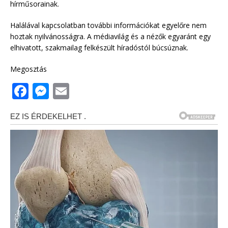
hírműsorainak.
Halálával kapcsolatban további információkat egyelőre nem
hoztak nyilvánosságra. A médiavilág és a nézők egyaránt egy
elhivatott, szakmailag felkészült híradóstól búcsúznak.
Megosztás
F
M
E
a
e
m
c
ss
ai
e
e
l
b
n
o
g
o
e
k
r