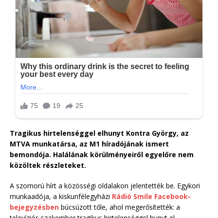
Tragikus hirtelenséggel elhunyt Kontra György, az
MTVA munkatársa, az M1 híradójának ismert
bemondója. Halálának körülményeiről egyelőre nem
közöltek részleteket.
A szomorú hírt a közösségi oldalakon jelentették be. Egykori
munkaadója, a kiskunfélegyházi
Rádió Smile Facebook-
bejegyzésben
búcsúzott tőle, ahol megerősítették: a
televíziós szakember tragikus hirtelenséggel hunyt el.