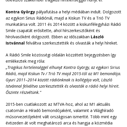
Kontra György
pályafutása a helyi médiában indult. Dolgozott
az egykori Sirius Rádiónál, majd a Kiskun TV és a Trió TV
munkatársa volt. 2011 és 2014 között a kiskunfélegyházi Rádió
Smile csapatát erősítette, ahol hírszerkesztőként és
hírolvasóként dolgozott. Ebben az időszakban
László
Istvánnal
felváltva szerkesztették és olvasták a helyi híreket.
A Rádió Smile közösségi oldalán közzétett bejegyzésben így
emlékeztek meg róla:
„Tragikus hirtelenséggel elhunyt Kontra György, az egykori Sirius
Rádió, majd Kiskun Tv / Trió TV majd 2015-től az M1 bemondója.
Gyuri 2011–2014 között rádiónknak is kollégája volt, László
Istvánnal felváltva szerkesztették és olvasták a rádió helyi híreit.
Őszinte részvétünk.”
2015-ben csatlakozott az MTVA-hoz, ahol az M1 aktuális
csatornán a Híradó bemondójaként, valamint a Világhíradó
műsorvezetőjeként vált országosan ismertté. Több mint egy
évtizeden át volt meghatározó arca és hangja a közmédia