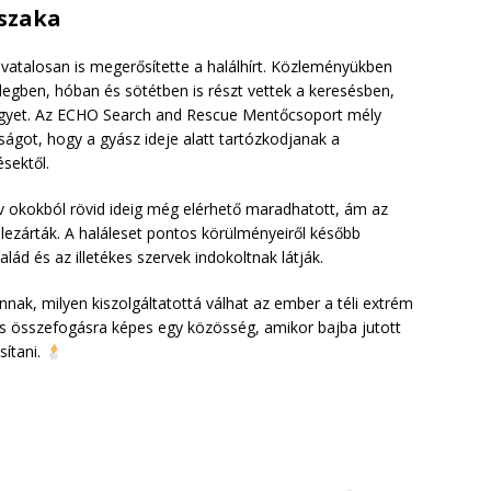
őszaka
ivatalosan is megerősítette a halálhírt. Közleményükben
egben, hóban és sötétben is részt vettek a keresésben,
 ügyet. Az ECHO Search and Rescue Mentőcsoport mély
osságot, hogy a gyász ideje alatt tartózkodjanak a
sektől.
ív okokból rövid ideig még elérhető maradhatott, ám az
lezárták. A haláleset pontos körülményeiről később
ád és az illetékes szervek indokoltnak látják.
nnak, milyen kiszolgáltatottá válhat az ember a téli extrém
ős összefogásra képes egy közösség, amikor bajba jutott
sítani.