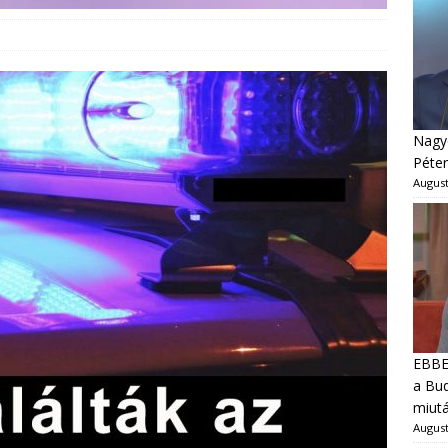
Nagyo
Péter
August
EBBEN
a Bud
miut
August