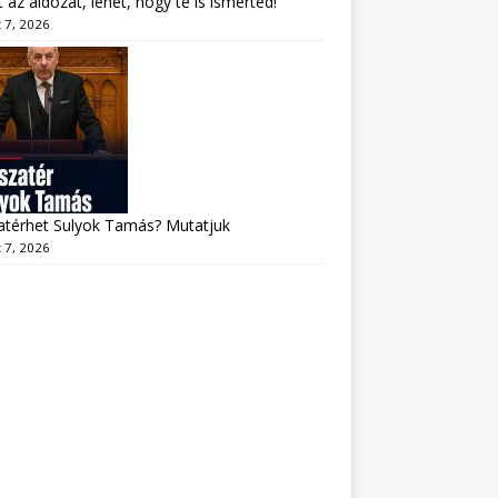
lt az áldozat, lehet, hogy te is ismerted!
 7, 2026
atérhet Sulyok Tamás? Mutatjuk
 7, 2026