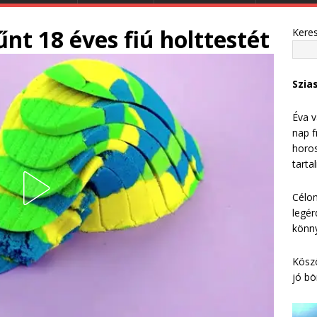
nt 18 éves fiú holttestét
Kere
Szia
Éva v
nap f
horos
tarta
Célom
legér
könny
Köszö
jó bö