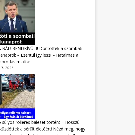
A BÁL! RENDKÍVÜLI! Döntöttek a szombati
napról: – Ezentúl így lesz! – Hatalmas a
borodás miatta:
 7, 2026
 súlyos rolleres baleset történt – Hosszú
 küzdöttek a sérült életéért! Nézd meg, hogy