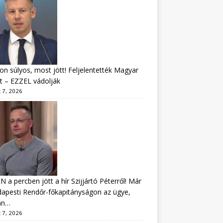
n súlyos, most jött! Feljelentették Magyar
t – EZZEL vádolják
 7, 2026
 a percben jött a hír Szijjártó Péterről! Már
apesti Rendőr-főkapitányságon az ügye,
án…
 7, 2026