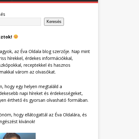
sés
Keresés
sztok!
agyok, az Éva Oldala blog szerzője. Nap mint
riss hírekkel, érdekes információkkal,
zkópokkal, receptekkel és hasznos
lmakkal várom az olvasókat.
, hogy egy helyen megtaláld a
dekesebb napi híreket és érdekességeket,
en érthető és gyorsan olvasható formában.
nöm, hogy ellátogattál az Éva Oldalára, és
ngészést kívánok!