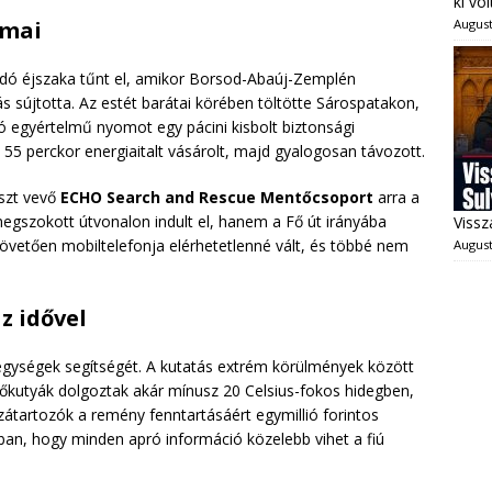
ki vo
August
omai
radó éjszaka tűnt el, amikor Borsod-Abaúj-Zemplén
ás sújtotta. Az estét barátai körében töltötte Sárospatakon,
ó egyértelmű nyomot egy pácini kisbolt biztonsági
 55 perckor energiaitalt vásárolt, majd gyalogosan távozott.
észt vevő
ECHO Search and Rescue Mentőcsoport
arra a
megszokott útvonalon indult el, hanem a Fő út irányába
Vissz
követően mobiltelefonja elérhetetlenné vált, és többé nem
August
z idővel
őegységek segítségét. A kutatás extrém körülmények között
őkutyák dolgoztak akár mínusz 20 Celsius-fokos hidegben,
átartozók a remény fenntartásáért egymillió forintos
abban, hogy minden apró információ közelebb vihet a fiú