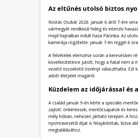
Az eltűnés utolsó biztos ny
Rostás Oszkár 2026. január 6-áról 7-ére vir
vármegyét rendkívüli hideg és intenzív havaz
majd hajnalban indult haza Pácinba. Az utols
kamerája rögzítette: január 7-én reggel 6 óra
A felvételek elemzése során a keresésben r
következtetésre jutott, hogy a fiatal nem a 
vezető összekötő ösvényt választhatta. Ezt 
adott életjelet magáról.
Küzdelem az időjárással és a
A család január 9-én kérte a speciális ment
zajlott: önkéntesek, mentőcsapatok és keres
mély hóban, nehezen járható terepen. A hozz
nyomravezetői díjat is felajánlottak, bízva 
megtalálásához.