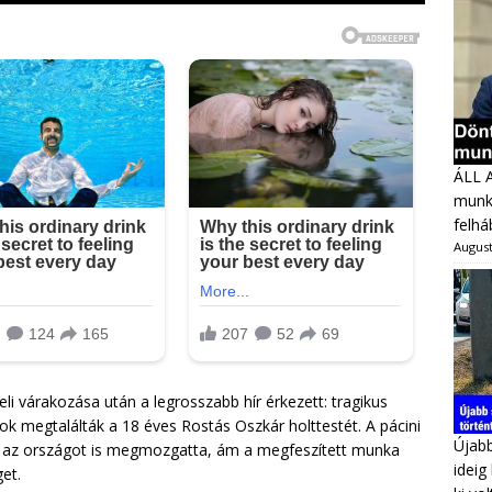
ÁLL 
munka
felhá
August
 várakozása után a legrosszabb hír érkezett: tragikus
gok megtalálták a 18 éves Rostás Oszkár holttestét. A pácini
Újabb
 és az országot is megmozgatta, ám a megfeszített munka
ideig
et.