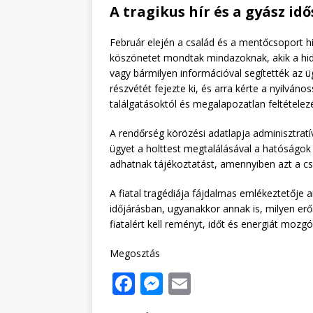
A tragikus hír és a gyász id
Február elején a család és a mentőcsoport h
köszönetet mondtak mindazoknak, akik a hid
vagy bármilyen információval segítették az
részvétét fejezte ki, és arra kérte a nyilván
találgatásoktól és megalapozatlan feltételezé
A rendőrség körözési adatlapja adminisztrat
ügyet a holttest megtalálásával a hatóságok 
adhatnak tájékoztatást, amennyiben azt a csal
A fiatal tragédiája fájdalmas emlékeztetője a
időjárásban, ugyanakkor annak is, milyen er
fiatalért kell reményt, időt és energiát mozgó
Megosztás
F
M
E
a
e
m