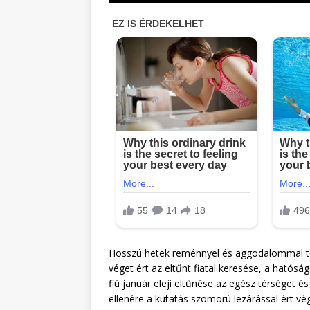
Hosszú hetek reménnyel és aggodalommal teli
véget ért az eltűnt fiatal keresése, a hatósá
fiú január eleji eltűnése az egész térséget
ellenére a kutatás szomorú lezárással ért vég