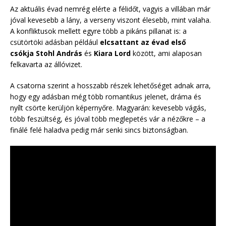
Az aktuális évad nemrég elérte a félidőt, vagyis a villában már
jóval kevesebb a lány, a verseny viszont élesebb, mint valaha.
A konfliktusok mellett egyre több a pikáns pillanat is: a
csütörtöki adásban például
elcsattant az évad első
csókja
Stohl András
és
Kiara Lord
között, ami alaposan
felkavarta az állóvizet.
A csatorna szerint a hosszabb részek lehetőséget adnak arra,
hogy egy adásban még több romantikus jelenet, dráma és
nyílt csörte kerüljön képernyőre. Magyarán: kevesebb vágás,
több feszültség, és jóval több meglepetés vár a nézőkre – a
finálé felé haladva pedig már senki sincs biztonságban.