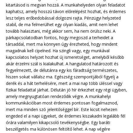
kitartásod is megvan hozzá. A munkahelyeden olyan feladatot
kaphatsz, amely hosszú távon előrelépést hozhat, és érdemes
lesz teljes erőbedobással dolgozni rajta. Pénzügyi helyzeted
stabil, de ma felmerülhet egy olyan kiadás, amit nem lehet
tovább halasztani, még akkor sem, ha nem örülsz neki. A
párkapcsolatodban fontos, hogy megoszd a terheidet a
társaddal, mert ma könnyen úgy érezheted, hogy mindent
magadnak kell cipelned. Ha szingli vagy, egy munkával
kapcsolatos helyzet hozhat új ismeretséget, amelyből később
akár érzelmi szál is kialakulhat. A hangulatod határozott és
fegyelmezett, de délutánra egy kis fáradtság természetes,
hiszen sokat vállalsz ma. Egészség szempontjából figyelj a
derék és a hát terhelésére, mert a mai nap több üléssel vagy
fizikai feladattal járhat. Délután jó hír érkezhet egy régi ügyben,
amely megnyugtatóan rendeződik végre. A munkahelyi
kommunikációban most érdemes pontosan fogalmaznod,
mert ma minden szó jelentőséggel bír. Este kicsit nehezen
engeded el a napi ügyeket, de érdemes kiszakadni legalább fél
órára valamilyen kikapcsoló tevékenységbe. Egy baráti
beszélgetés ma különösen feltöltő lehet. A nap végére