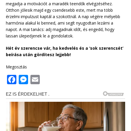
megadja a motivációt a maradék teendők elvégzéséhez.
Otthon jólesik majd egy csendesebb este, mert ma több
érzelmi impulzust kaptál a szokottnál. A nap végére mélyebb
harmónia alakul ki benned, ami segít nyugodtan lezárni a
napot. A mai tanács: adj magadnak időt, és engedd, hogy
lassan ülepedjenek le a gondolatok.
Hét év szerencse vár, ha kedvelés és a ‘sok szerencsét’
beírása után gördítesz lejjebb!
Megosztás
F
M
E
a
e
m
c
ss
ai
e
e
l
b
n
o
g