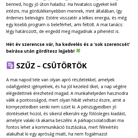
benned, hogy jó úton haladsz. Ha hivatalos ügyeket kell
intézni, ma gördülékenyebben mennek, mint általában, így
érdemes belevágni. Estére visszatér a lelkes energia, és még
egy kisebb program is beleférhet, ami feltölt. A mai tanács:
légy határozott, de engedd meg magadnak a pihenést is.
Hét év szerencse vár, ha kedvelés és a ‘sok szerencsét’
beírása után gördítesz lejjebb!
SZŰZ – CSÜTÖRTÖK
A mai napod tele van olyan apró részletekkel, amelyek
odafigyelést igényelnek, és ha jól kezeled őket, a nap végére
elégedettnek érezheted magad. A munkahelyeden hasznodra
válik a pontosságod, mert olyan hibát vehetsz észre, amit a
környezetedben senki nem szúrt ki. A pénzügyeidben jó
döntéseket hozol, és sikerül elkerülni egy fölösleges kiadást,
amelyre valaki rá akarna beszélni. A párkapcsolatodban ma
fontos lehet a kommunikáció tisztázása, mert félreértés
alakulhat ki egy apróság miatt, ha nem fogalmazol