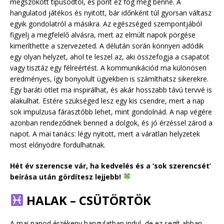
megszokott típusodtól, és pont ez fog meg benne. A
hangulatod játékos és nyitott, bár időnként túl gyorsan váltasz
egyik gondolatról a másikra. Az egészséged szempontjából
figyelj a megfelelő alvásra, mert az elmúlt napok pörgése
kimeríthette a szervezeted. A délután során könnyen adódik
egy olyan helyzet, ahol te leszel az, aki összefogja a csapatot
vagy tisztáz egy félreértést. A kommunikációd ma különösen
eredményes, így bonyolult ügyekben is számíthatsz sikerekre.
Egy baráti ötlet ma inspirálhat, és akár hosszabb távú tervvé is
alakulhat. Estére szükséged lesz egy kis csendre, mert a nap
sok impulzusa fárasztóbb lehet, mint gondolnád. A nap végére
azonban rendeződnek benned a dolgok, és jó érzéssel zárod a
napot. A mai tanács: légy nyitott, mert a váratlan helyzetek
most előnyödre fordulhatnak.
Hét év szerencse vár, ha kedvelés és a ‘sok szerencsét’
beírása után gördítesz lejjebb!
HALAK – CSÜTÖRTÖK
A mai napod érzékeny hangulatban indul, de ez segít abban,