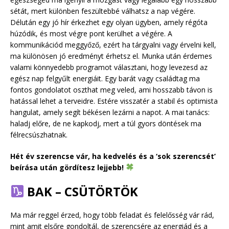
sétát, mert különben feszültebbé válhatsz a nap végére.
Délután egy jó hír érkezhet egy olyan ügyben, amely régóta
húzódik, és most végre pont kerülhet a végére. A
kommunikációd meggyőző, ezért ha tárgyalni vagy érvelni kell,
ma különösen jó eredményt érhetsz el. Munka után érdemes
valami könnyedebb programot választani, hogy levezesd az
egész nap felgyűlt energiáit. Egy barát vagy családtag ma
fontos gondolatot oszthat meg veled, ami hosszabb távon is
hatással lehet a terveidre. Estére visszatér a stabil és optimista
hangulat, amely segít békésen lezárni a napot. A mai tanács:
haladj előre, de ne kapkodj, mert a túl gyors döntések ma
félrecsúszhatnak.
Hét év szerencse vár, ha kedvelés és a ‘sok szerencsét’
beírása után gördítesz lejjebb!
BAK – CSÜTÖRTÖK
Ma már reggel érzed, hogy több feladat és felelősség vár rád,
mint amit elsőre gondoltál, de szerencsére az energiád és a