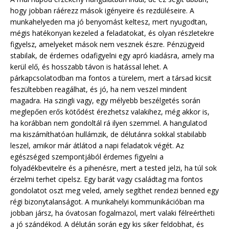
hogy jobban ráérezz mások igényeire és rezdüléseire. A
munkahelyeden ma jó benyomást keltesz, mert nyugodtan,
mégis hatékonyan kezeled a feladatokat, és olyan részletekre
figyelsz, amelyeket mások nem vesznek észre. Pénzügyeid
stabilak, de érdemes odafigyelni egy apró kiadásra, amely ma
kerül elő, és hosszabb távon is hatással lehet. A
párkapcsolatodban ma fontos a türelem, mert a társad kicsit
feszültebben reagálhat, és jó, ha nem veszel mindent
magadra. Ha szingli vagy, egy mélyebb beszélgetés során
meglepően erős kötődést érezhetsz valakihez, még akkor is,
ha korábban nem gondoltál rá ilyen szemmel. A hangulatod
ma kiszámíthatóan hullámzik, de délutánra sokkal stabilabb
leszel, amikor már átlátod a napi feladatok végét. Az
egészséged szempontjából érdemes figyelni a
folyadékbevitelre és a pihenésre, mert a tested jelzi, ha túl sok
érzelmi terhet cipelsz. Egy barát vagy családtag ma fontos
gondolatot oszt meg veled, amely segíthet rendezi benned egy
régi bizonytalanságot. A munkahelyi kommunikációban ma
jobban jársz, ha óvatosan fogalmazol, mert valaki félreértheti
a jó szándékod. A délután során egy kis siker feldobhat, és