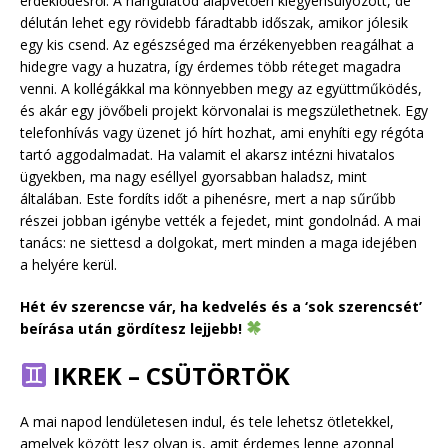
érdeklődésről. A hangulatod alapvetően kiegyensúlyozott, de
délután lehet egy rövidebb fáradtabb időszak, amikor jólesik
egy kis csend. Az egészséged ma érzékenyebben reagálhat a
hidegre vagy a huzatra, így érdemes több réteget magadra
venni. A kollégákkal ma könnyebben megy az együttműködés,
és akár egy jövőbeli projekt körvonalai is megszülethetnek. Egy
telefonhívás vagy üzenet jó hírt hozhat, ami enyhíti egy régóta
tartó aggodalmadat. Ha valamit el akarsz intézni hivatalos
ügyekben, ma nagy eséllyel gyorsabban haladsz, mint
általában. Este fordíts időt a pihenésre, mert a nap sűrűbb
részei jobban igénybe vették a fejedet, mint gondolnád. A mai
tanács: ne siettesd a dolgokat, mert minden a maga idejében
a helyére kerül.
Hét év szerencse vár, ha kedvelés és a ‘sok szerencsét’
beírása után gördítesz lejjebb!
IKREK – CSÜTÖRTÖK
A mai napod lendületesen indul, és tele lehetsz ötletekkel,
amelyek között lesz olyan is, amit érdemes lenne azonnal