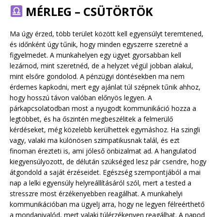
MÉRLEG – CSÜTÖRTÖK
Ma úgy érzed, több terület között kell egyensúlyt teremtened,
és időnként úgy tűnik, hogy minden egyszerre szeretné a
figyelmedet. A munkahelyen egy ügyet gyorsabban kell
lezárnod, mint szeretnéd, de a helyzet végül jobban alakul,
mint elsőre gondolod. A pénzügyi döntésekben ma nem
érdemes kapkodni, mert egy ajánlat túl szépnek tűnik ahhoz,
hogy hosszú távon valóban előnyös legyen. A
párkapcsolatodban most a nyugodt kommunikáció hozza a
legtöbbet, és ha őszintén megbeszélitek a felmerülő
kérdéseket, még közelebb kerülhettek egymáshoz. Ha szingli
vagy, valaki ma különösen szimpatikusnak talál, és ezt
finoman érezteti is, ami jóleső önbizalmat ad. A hangulatod
kiegyensúlyozott, de délután szükséged lesz pár csendre, hogy
átgondold a saját érzéseidet. Egészség szempontjából a mai
nap a lelki egyensúly helyreállításáról szól, mert a tested a
stresszre most érzékenyebben reagálhat. A munkahelyi
kommunikációban ma ügyelj arra, hogy ne legyen félreérthető
a mondanivalód, mert valaki túlérzékenyen reagálhat. A napod