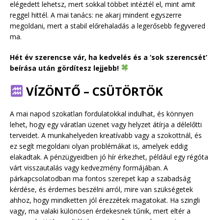
elégedett lehetsz, mert sokkal többet intéztél el, mint amit
reggel hittél. A mai tanács: ne akarj mindent egyszerre
megoldani, mert a stabil előrehaladás a legerősebb fegyvered
ma.
Hét év szerencse vár, ha kedvelés és a ‘sok szerencsét’
beírása után gördítesz lejjebb!
VÍZÖNTŐ – CSÜTÖRTÖK
A mai napod szokatlan fordulatokkal indulhat, és könnyen
lehet, hogy egy váratlan üzenet vagy helyzet átírja a délelőtti
terveidet. A munkahelyeden kreatívabb vagy a szokottnál, és
ez segít megoldani olyan problémákat is, amelyek eddig
elakadtak. A pénzügyeidben jó hír érkezhet, például egy régóta
várt visszautalás vagy kedvezmény formájában. A
párkapcsolatodban ma fontos szerepet kap a szabadság
kérdése, és érdemes beszélni arról, mire van szükségetek
ahhoz, hogy mindketten jól érezzétek magatokat. Ha szingli
vagy, ma valaki különösen érdekesnek tűnik, mert eltér a