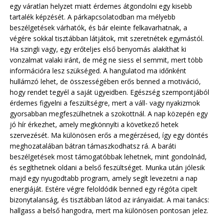
egy váratlan helyzet miatt érdemes átgondolni egy kisebb
tartalék képzését. A párkapcsolatodban ma mélyebb
beszélgetések várhatók, és bár eleinte felkavarhatnak, a
végére sokkal tisztábban látjátok, mit szeretnétek egymástól.
Ha szingli vagy, egy erőteljes első benyomás alakíthat ki
vonzalmat valaki iránt, de még ne siess el semmit, mert több
információra lesz szükséged. A hangulatod ma időnként
hullámzó lehet, de összességében erős benned a motiváció,
hogy rendet tegyél a saját ügyeidben. Egészség szempontjából
érdemes figyelni a feszültségre, mert a váll- vagy nyakizmok
gyorsabban megfeszülhetnek a szokottnál. A nap közepén egy
jó hír érkezhet, amely megkönnyíti a következő hetek
szervezését. Ma különösen erős a megérzésed, így egy döntés
meghozatalában bátran támaszkodhatsz rá. A baráti
beszélgetések most támogatóbbak lehetnek, mint gondolnád,
és segíthetnek oldani a belső feszültséget. Munka után jólesik
majd egy nyugodtabb program, amely segít levezetni a nap
energiáját. Estére végre feloldódik benned egy régóta cipelt
bizonytalanság, és tisztábban látod az irányaidat. A mai tanács:
hallgass a belső hangodra, mert ma különösen pontosan jelez.