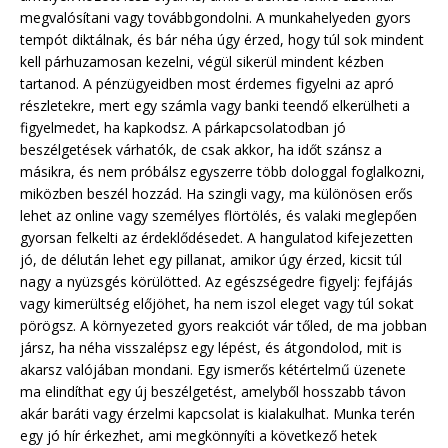
megvalósítani vagy továbbgondolni. A munkahelyeden gyors
tempót diktálnak, és bár néha úgy érzed, hogy túl sok mindent
kell párhuzamosan kezelni, végül sikerül mindent kézben
tartanod. A pénzügyeidben most érdemes figyelni az apró
részletekre, mert egy számla vagy banki teendő elkerülheti a
figyelmedet, ha kapkodsz. A párkapcsolatodban jó
beszélgetések várhatók, de csak akkor, ha időt szánsz a
másikra, és nem próbálsz egyszerre több dologgal foglalkozni,
miközben beszél hozzád. Ha szingli vagy, ma különösen erős
lehet az online vagy személyes flörtölés, és valaki meglepően
gyorsan felkelti az érdeklődésedet. A hangulatod kifejezetten
jó, de délután lehet egy pillanat, amikor úgy érzed, kicsit túl
nagy a nyüzsgés körülötted. Az egészségedre figyelj: fejfájás
vagy kimerültség előjöhet, ha nem iszol eleget vagy túl sokat
pörögsz. A környezeted gyors reakciót vár tőled, de ma jobban
jársz, ha néha visszalépsz egy lépést, és átgondolod, mit is
akarsz valójában mondani. Egy ismerős kétértelmű üzenete
ma elindíthat egy új beszélgetést, amelyből hosszabb távon
akár baráti vagy érzelmi kapcsolat is kialakulhat. Munka terén
egy jó hír érkezhet, ami megkönnyíti a következő hetek