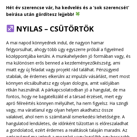
Hét év szerencse vár, ha kedvelés és a ‘sok szerencsét’
beírása után gördítesz lejjebb!
NYILAS – CSÜTÖRTÖK
A mai napod könnyednek indul, de nagyon hamar
felgyorsulhat, ahogy több ügy egyszerre próbál a figyelmed
középpontjába kerülni. A munkahelyeden jó formában vagy, és
ma különösen erős benned a kezdeményezőkészség, ami
miatt egy új feladat vagy projekt rád találhat. Pénzügyeid
stabilak, de érdemes elkerülni az impulzív vásárlást, mert most
könnyen elcsábulhatsz egy olyan dologra, amit valójában
ritkán használnál. A párkapcsolatodban jó a hangulat, de ma
fontos, hogy ne bagatellizáld el a társad érzéseit, mert egy
apró félreértés könnyen mélyülhet, ha nem figyelsz. Ha szingli
vagy, ma váratlanul egy olyan helyen akadhatsz össze
valakivel, ahol nem is számítanál ismerkedési lehetőségre. A
hangulatod lendületes, de időnként túlzottan is előreszaladhat
a gondolatod, ezért érdemes a realitások talaján maradni. Az
egészséged ma igényli a mozgást vagy legalább egy hosszabb