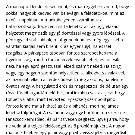
A mai napod lendületesen indul, és már reggel érezheted, hogy
sokkal nagyobb kedved van belevágni a feladatokba, mint az
elmúlt napokban. A munkahelyeden számítanak a
határozottságodra, ezért ma te lehetsz az, aki egy elakadt
helyzetet megmozdít egy jó döntéssel vagy gyors lépéssel. A
pénzügyeid stabilabbak, mint gondolnád, és még egy kisebb
váratlan kiadás sem billenti ki az egyensúlyt, ha ésszel
reagálsz. A párkapcsolatodban fontos szerepet kap ma a
figyelmesség, mert a társad érzékenyebb lehet, és jól esik
neki, ha egy apró gesztussal jelzed: számít neked. Ha szingli
vagy, egy nagyon spontán helyzetben találkozhatsz valakivel,
aki azonnal felkelti az érdeklődésed, még akkor is, ha eleinte
óvatos vagy. A hangulatod erős és magabiztos, de délután egy
rövid fáradtsághullám elérhet, ami inkább csak azt jelzi, hogy
többet vállaltál, mint tervezted. Egészség szempontjából
fontos lenne ma a hidratálás és a pihenés, mert hajlamos
lehetsz túlpörögni. A családod vagy egy barátod ma szeretne
tanácsot kérni tőled, és bár szívesen segítesz, ügyelj arra, hogy
ne vedd át a teljes felelősséget az ő problémájukért. A napod
második felében egy jó hír vagy pozitív visszajelzés megerősíti