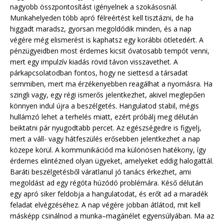
nagyobb összpontosítást igényelnek a szokásosnál.
Munkahelyeden több apró félreértést kell tisztázni, de ha
higgadt maradsz, gyorsan megoldódik minden, és a nap
végére még elismerést is kaphatsz egy korábbi ötletedért. A
pénzügyeidben most érdemes kicsit óvatosabb tempót venni,
mert egy impulzív kiadás rövid távon visszavethet. A
párkapcsolatodban fontos, hogy ne siettesd a társadat
semmiben, mert ma érzékenyebben reagálhat a nyomásra. Ha
szingli vagy, egy régi ismerős jelentkezhet, akivel meglepően
könnyen indul újra a beszélgetés. Hangulatod stabil, mégis
hullámzó lehet a terhelés miatt, ezért próbálj meg délután
beiktatni pár nyugodtabb percet. Az egészségedre is figyelj,
mert a váll- vagy hátfeszülés erősebben jelentkezhet a nap
közepe körül. A kommunikációd ma különösen hatékony, így
érdemes elintézned olyan ügyeket, amelyeket eddig halogattál.
Baráti beszélgetésből váratlanul jó tanács érkezhet, ami
megoldást ad egy régóta húzódó problémára. Késő délután
egy apró siker feldobja a hangulatodat, és erőt ad a maradék
feladat elvégzéséhez. A nap végére jobban átlátod, mit kell
másképp csinálnod a munka–magánélet egyensúlyában. Ma az