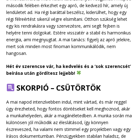
második felében érkezhet egy apró, de kedvező hír, amely új
lendületet ad. Ha régi baráttal beszélsz, kiderülhet, hogy egy
régi félreértést sikerül végre elsimítani. Otthon szükség lehet
egy kis rendrakásra vagy szervezésre, ami segít fejben is
helyére tenni dolgokat. Estére visszatér a stabil és harmonikus
energia, ami megnyugtat. A mai tanács: figyelj az apró jelekre,
mert sok minden most finoman kommunikálódik, nem
hangosan.
Hét év szerencse vár, ha kedvelés és a ‘sok szerencsét’
beírása után gördítesz lejjebb!
SKORPIÓ – CSÜTÖRTÖK
A mai napod intenzívebben indul, mint vártad, és már reggel
úgy érezheted, hogy fontos döntéseket kell meghoznod, akár
a munkahelyeden, akár a magánéletedben. A munka során ma
különösen jól működik az éleslátásod, így könnyen
észreveszed, ha valami nem stimmel egy projektben vagy egy
írásos dokumentumban. Pénzügyekben stabilan haladsz, de