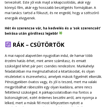
tervezését. Este jól esik majd a kikapcsolódás, akár egy
könnyű film, akár egy hosszabb beszélgetés formájában. A
mai tanács: tartsd a fókuszt, és ne engedd, hogy a szétszóró
energiák elvigyenek.
Hét év szerencse vár, ha kedvelés és a ‘sok szerencsét’
beírása után gördítesz lejjebb!
RÁK – CSÜTÖRTÖK
A mai napod alapvetően nyugodtan indul, de hamar több
érzelmi hatás érhet, mint amire számítasz, és emiatt
szükséged lehet pár perc csendes rendezésre. Munkahelyi
feladatokban ma megmutathatod a kitartásodat, és olyan
részleteket is észrevehetsz, amelyek mások figyelmét elkerülik.
Pénzügyekben óvatos vagy, és jól is teszed, mert ma valaki
megpróbálhat rábeszélni egy olyan kiadásra, amire nincs
feltétlenül szükséged. A párkapcsolatodban ma fontos a
biztonságérzet, ezért érdemes beszélni arról, ami nyomja a
lelked, mert a másik fél most kifejezetten nyitott a