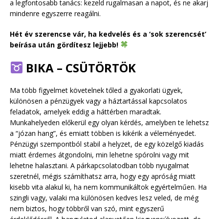
a legfontosabb tanács: kezeld rugalmasan a napot, és ne akarj
mindenre egyszerre reagálni.
Hét év szerencse vár, ha kedvelés és a ‘sok szerencsét’
beírása után gördítesz lejjebb!
BIKA – CSÜTÖRTÖK
Ma több figyelmet követelnek tőled a gyakorlati ügyek,
különösen a pénzügyek vagy a háztartással kapcsolatos
feladatok, amelyek eddig a háttérben maradtak.
Munkahelyeden előkerül egy olyan kérdés, amelyben te lehetsz
a “józan hang”, és emiatt többen is kikérik a véleményedet.
Pénzügyi szempontból stabil a helyzet, de egy közelgő kiadás
miatt érdemes átgondolni, min lehetne spórolni vagy mit
lehetne halasztani. A párkapcsolatodban több nyugalmat
szeretnél, mégis számíthatsz arra, hogy egy apróság miatt
kisebb vita alakul ki, ha nem kommunikáltok egyértelműen. Ha
szingli vagy, valaki ma különösen kedves lesz veled, de még
nem biztos, hogy többről van szó, mint egyszerű