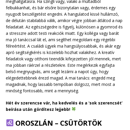
meghallgatásra. Ha szingli vagy, valaki a múltadból
felbukkanhat, és bár elsőre bizonytalan vagy, érdemes egy
nyugodt beszélgetést engedni. A hangulatod kissé hullámzó,
de délután stabilabbá válik, amikor végre jobban átlátod a nap
feladatait. Az egészségedre is figyelj, különösen a gyomrod és
a stresszre adott testi reakciók miatt. Egy kolléga vagy barát
ma jó tanáccsal lát el, ami segíthet megoldani egy régebbi
félreértést. A családi ügyek ma hangsúlyosabbak, és akár egy
apró segítségkérés is közelebb hozhat valakihez. A kreatív
feladatok vagy otthoni teendők kifejezetten jól mennek, mert
ma jobban ráérzel a részletekre. Este megérkezik egyfajta
belső megnyugvás, ami segít lezárni a napot úgy, hogy
elégedettebbnek érezd magad. A mai tanács: engedd meg
magadnak, hogy lassabb tempóban dolgozz, mert most a
minőség fontosabb, mint a mennyiség.
Hét év szerencse vár, ha kedvelés és a ‘sok szerencsét’
beírása után gördítesz lejjebb!
OROSZLÁN – CSÜTÖRTÖK