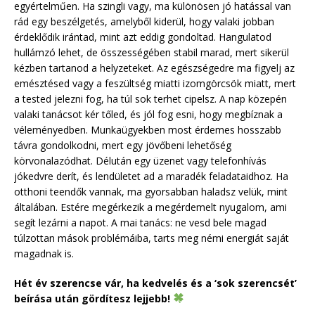
egyértelműen. Ha szingli vagy, ma különösen jó hatással van
rád egy beszélgetés, amelyből kiderül, hogy valaki jobban
érdeklődik irántad, mint azt eddig gondoltad. Hangulatod
hullámzó lehet, de összességében stabil marad, mert sikerül
kézben tartanod a helyzeteket. Az egészségedre ma figyelj az
emésztésed vagy a feszültség miatti izomgörcsök miatt, mert
a tested jelezni fog, ha túl sok terhet cipelsz. A nap közepén
valaki tanácsot kér tőled, és jól fog esni, hogy megbíznak a
véleményedben. Munkaügyekben most érdemes hosszabb
távra gondolkodni, mert egy jövőbeni lehetőség
körvonalazódhat. Délután egy üzenet vagy telefonhívás
jókedvre derít, és lendületet ad a maradék feladataidhoz. Ha
otthoni teendők vannak, ma gyorsabban haladsz velük, mint
általában. Estére megérkezik a megérdemelt nyugalom, ami
segít lezárni a napot. A mai tanács: ne vesd bele magad
túlzottan mások problémáiba, tarts meg némi energiát saját
magadnak is.
Hét év szerencse vár, ha kedvelés és a ‘sok szerencsét’
beírása után gördítesz lejjebb!