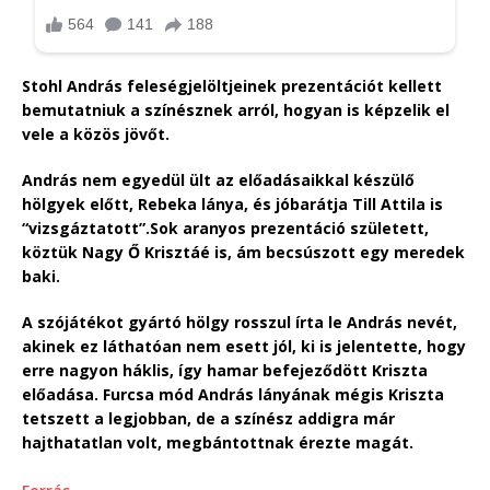
Stohl András feleségjelöltjeinek prezentációt kellett
bemutatniuk a színésznek arról, hogyan is képzelik el
vele a közös jövőt.
András nem egyedül ült az előadásaikkal készülő
hölgyek előtt, Rebeka lánya, és jóbarátja Till Attila is
“vizsgáztatott”.Sok aranyos prezentáció született,
köztük Nagy Ő Krisztáé is, ám becsúszott egy meredek
baki.
A szójátékot gyártó hölgy rosszul írta le András nevét,
akinek ez láthatóan nem esett jól, ki is jelentette, hogy
erre nagyon háklis, így hamar befejeződött Kriszta
előadása. Furcsa mód András lányának mégis Kriszta
tetszett a legjobban, de a színész addigra már
hajthatatlan volt, megbántottnak érezte magát.