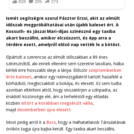
Ismét segítségre szorul Pásztor Erzsi, akit az elmúlt
időszak megpróbáltatásai után újabb baleset ért. A
Kossuth- és Jászai Mari-díjas színésznő egy taxiba
akart beszállni, amikor elcsúszott, és épp arra a
térdére esett, amelyről előző nap vették le a kötést.
Elpártolt a szerencse az elmúlt időszakban a 89 éves
színésznőtől, aki ennek ellenére sem szeretne lassítani, hiába
kérleli erre hosszabb ideje a lánya. Először
szeptemberben
érte baleset
, amikor egy rutinvizsgálatról tartott hazafelé a
kórházból, megbicsaklott a bokája, és elesett. Ez sem tudta
azonban eltéríteni attól, hogy visszatérjen a színpadra, az
imádott közönsége elé, ám a terheléstől egy előadás
közben
eltört a korábban megsérült válla
,
majd
decemberben újra elesett.
Most pedig arról ír a
Bors
, hogy a Halhatatlanok Társulatának
örökös tagja újra bajba került. Egy taxiba akart beszállni,