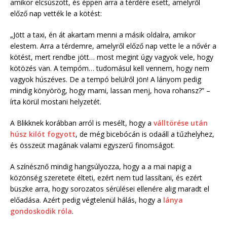
amikor elcsúszott, és éppen arra a térdére esett, amelyről
előző nap vették le a kötést:
„Jött a taxi, én át akartam menni a másik oldalra, amikor
elestem. Arra a térdemre, amelyről előző nap vette le a nővér a
kötést, mert rendbe jött… most megint úgy vagyok vele, hogy
kötözés van. A tempóm… tudomásul kell vennem, hogy nem
vagyok húszéves. De a tempó belülről jön! A lányom pedig
mindig könyörög, hogy mami, lassan menj, hova rohansz?” –
írta körül mostani helyzetét.
A Blikknek korábban arról is mesélt, hogy a
válltörése után
húsz kilót fogyott
, de még bicebócán is odaáll a tűzhelyhez,
és összeüt magának valami egyszerű finomságot.
A színésznő mindig hangsúlyozza, hogy a a mai napig a
közönség szeretete élteti, ezért nem tud lassítani, és ezért
büszke arra, hogy sorozatos sérülései ellenére alig maradt el
előadása. Azért pedig végtelenül hálás, hogy a
lánya
gondoskodik róla
.