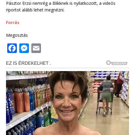
Pásztor Erzsi nemrég a Blikknek is nyilatkozott, a videós
riportot alább lehet megnézni.
Forrás
Megosztás
F
M
E
a
e
m
c
ss
ai
e
e
l
b
n
o
g
o
e
k
r