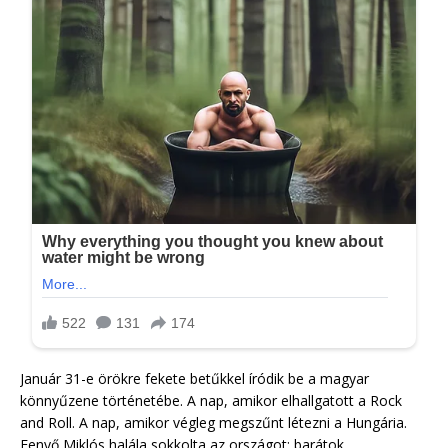
Január 31-e örökre fekete betűkkel íródik be a magyar
könnyűzene történetébe. A nap, amikor elhallgatott a Rock
and Roll. A nap, amikor végleg megszűnt létezni a Hungária.
Fenyő Miklós halála sokkolta az országot: barátok,