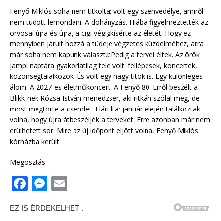
Fenyő Miklós soha nem titkolta: volt egy szenvedélye, amiről
nem tudott lemondani. A dohányzás. Hiába figyelmeztették az
orvosai újra és újra, a cigi végigkísérte az életét. Hogy ez
mennyiben járult hozzá a tüdeje végzetes küzdelméhez, arra
már soha nem kapunk választ.bPedig a tervei éltek. Az örök
jampi naptára gyakorlatilag tele volt: fellépések, koncertek,
közönségtalálkozók. És volt egy nagy titok is. Egy különleges
álom. A 2027-es életműkoncert. A Fenyő 80. Erről beszélt a
Blikk-nek Rózsa István menedzser, aki ritkán szólal meg, de
most megtörte a csendet. Elárulta: január elején találkoztak
volna, hogy újra átbeszéljék a terveket. Erre azonban már nem
erülhetett sor. Mire az új időpont eljött volna, Fenyő Miklós
kórházba került.
Megosztás
F
M
E
a
e
m
c
ss
ai