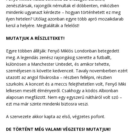
zenésztársak, rajongók némultak el döbbenten, miközben
mindenki ugyanazt kérdezte – hogyan történhetett ez meg
ilyen hirtelen? Utólag azonban egyre több apró mozaikdarab
kerül a helyére. Megtalálták a felelőst!
MUTATJUK A RÉSZLETEKET!
Egyre többen állítják: Fenyő Miklós Londonban betegedett
meg. A legendás zenész rajongásig szerette a futballt,
különösen a Manchester Unitedet, és amikor tehette,
személyesen is követte kedvenceit. Tavaly novemberben ezért
utazott az angol fővárosba – részben fellépni, részben
szurkolni. A koncert és a meccs felejthetetlen volt, Fenyő Miki
lelkesen mesélt élményeiről. Csakhogy a ködös Albionban
alaposan megfázott. Nem egy egyszerű nátháról volt szó –
ezt ma már szinte mindenki biztosra veszi.
A szervezete akkor kapta az első, végzetes pofont.
DE TÖRTÉNT MÉG VALAMI VÉGZETES! MUTATJUK!