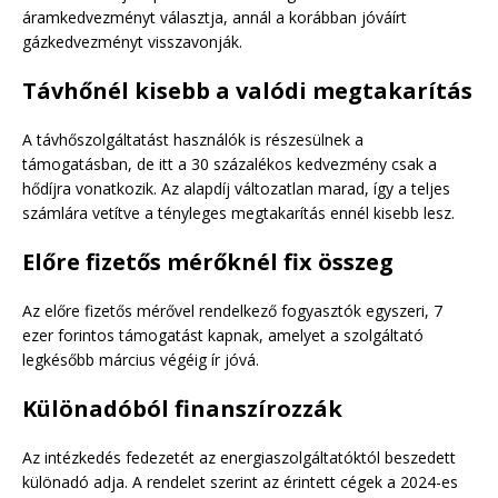
áramkedvezményt választja, annál a korábban jóváírt
gázkedvezményt visszavonják.
Távhőnél kisebb a valódi megtakarítás
A távhőszolgáltatást használók is részesülnek a
támogatásban, de itt a 30 százalékos kedvezmény csak a
hődíjra vonatkozik. Az alapdíj változatlan marad, így a teljes
számlára vetítve a tényleges megtakarítás ennél kisebb lesz.
Előre fizetős mérőknél fix összeg
Az előre fizetős mérővel rendelkező fogyasztók egyszeri, 7
ezer forintos támogatást kapnak, amelyet a szolgáltató
legkésőbb március végéig ír jóvá.
Különadóból finanszírozzák
Az intézkedés fedezetét az energiaszolgáltatóktól beszedett
különadó adja. A rendelet szerint az érintett cégek a 2024-es