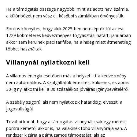
Ha a támogatás összege nagyobb, mint az adott havi számla,
a különbözet nem vész el, későbbi számlákban érvényesítik.
Fontos könnyítés, hogy akik 2025-ben nem lépték túl az évi
1729 köbméteres kedvezményes fogyasztási határt, januárban
akkor sem kerülnek piaci tarifába, ha a hideg miatt átmenetileg
többet használtak.
Villanynál nyilatkozni kell
A villamos energia esetében más a helyzet: itt a kedvezmény
nem automatikus. A szolgáltatók értesítést küldenek, és április
30-ig nyilatkozni kell a 30 százalékos jóváírás igénybevételéről.
A szabály szigorú: aki nem nyilatkozik határidőig, elveszíti a
jogosultságát.
További korlát, hogy a támogatás villanynál csak egy mérési
pontra kérhető, akkor is, ha valakinek több villanyórája van. A
rendszer kizárja a párhuzamos támogatást: aki az