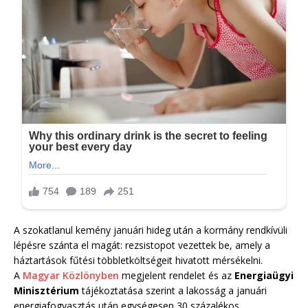
A szokatlanul kemény januári hideg után a kormány rendkívüli
lépésre szánta el magát: rezsistopot vezettek be, amely a
háztartások fűtési többletköltségeit hivatott mérsékelni.
A
Magyar Közlönyben
megjelent rendelet és az
Energiaügyi
Minisztérium
tájékoztatása szerint a lakosság a januári
energiafogyasztás után egységesen 30 százalékos