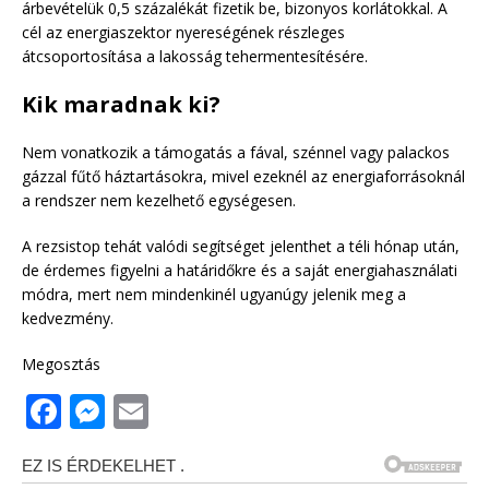
árbevételük 0,5 százalékát fizetik be, bizonyos korlátokkal. A
cél az energiaszektor nyereségének részleges
átcsoportosítása a lakosság tehermentesítésére.
Kik maradnak ki?
Nem vonatkozik a támogatás a fával, szénnel vagy palackos
gázzal fűtő háztartásokra, mivel ezeknél az energiaforrásoknál
a rendszer nem kezelhető egységesen.
A rezsistop tehát valódi segítséget jelenthet a téli hónap után,
de érdemes figyelni a határidőkre és a saját energiahasználati
módra, mert nem mindenkinél ugyanúgy jelenik meg a
kedvezmény.
Megosztás
F
M
E
a
e
m
c
ss
ai