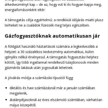
árkedvezményt kap – de az, hogy ezt ki és hogyan kapja meg,
energiaforrásonként eltér.
A támogatás célja egyértelmű: a rendkívüli időjárás miatti plusz
terheket ne a családok fizessék meg teljes egészében.
Gázfogyasztóknak automatikusan jár
A földgázt használó háztartások számára a legkedvezőbb a
helyzet: a 30 százalékos kedvezmény automatikus, külön
igénylés nélkül érvényesül. A támogatás fogyasztási helyhez
kötött, így több ingatlannal rendelkező tulajdonosok minden
gázmérős lakásuk után jogosultak lehetnek.
A jóváírás módja a számlázási típustól függ:
diktálós és havi számlázásnál már a januári számlában
megjelenik,
átalánydíjasoknál az éves elszámoló számlában, várhatóan
május közepétől.