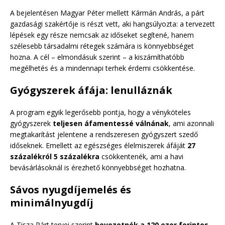
A bejelentésen Magyar Péter mellett Kármán András, a párt
gazdasági szakértője is részt vett, aki hangsúlyozta: a tervezett
lépések egy része nemcsak az időseket segítené, hanem
szélesebb társadalmi rétegek számára is könnyebbséget
hozna. A cél – elmondásuk szerint – a kiszámíthatóbb
megélhetés és a mindennapi terhek érdemi csökkentése.
Gyógyszerek áfája: lenulláznák
A program egyik legerősebb pontja, hogy a vényköteles
gyógyszerek
teljesen áfamentessé válnának
, ami azonnali
megtakarítást jelentene a rendszeresen gyógyszert szedő
időseknek. Emellett az egészséges élelmiszerek áfáját
27
százalékról 5 százalékra
csökkentenék, ami a havi
bevásárlásoknál is érezhető könnyebbséget hozhatna.
Sávos nyugdíjemelés és
minimálnyugdíj
A Tisza Párt tervei szerint
bevezetnék a 120 ezer forintos