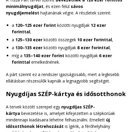
minimálnyugdíjat
, és ezen felül
sávos
nyugdíjemelést
hajtanának végre. A részletek szerint:
a
120–125 ezer forint
közötti nyugdíjak
12 ezer
forinttal
,
a
125–130 ezer
közötti összegek
10 ezer forinttal
,
a
130–135 ezer
közötti nyugdíjak
8 ezer forinttal
,
míg a
135–140 ezer forint
közötti nyugdíjak
6 ezer
forinttal
emelkednének.
A párt szerint ez a rendszer igazságosabb, mert a legkisebb
ellátásban részesülők kapnák a legnagyobb segítséget.
Nyugdíjas SZÉP-kártya és idősotthonok
A tervek között szerepel egy
nyugdíjas SZÉP-
kártya
bevezetése is, amelyet kifejezetten a szépkorúak
mindennapi kiadásaira lehetne felhasználni. Emellett
új
idősotthonok létrehozását
is ígérik, a férőhelyhiány