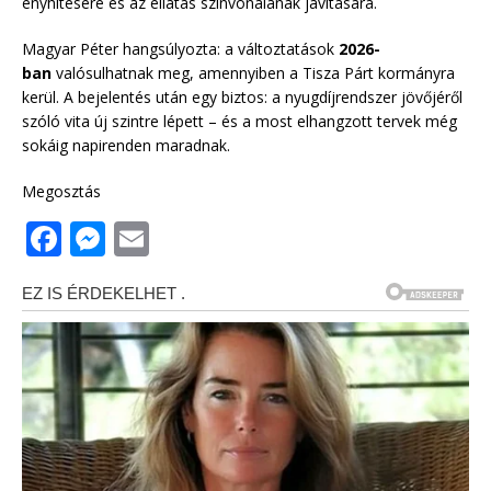
enyhítésére és az ellátás színvonalának javítására.
Magyar Péter hangsúlyozta: a változtatások
2026-
ban
valósulhatnak meg, amennyiben a Tisza Párt kormányra
kerül. A bejelentés után egy biztos: a nyugdíjrendszer jövőjéről
szóló vita új szintre lépett – és a most elhangzott tervek még
sokáig napirenden maradnak.
Megosztás
F
M
E
a
e
m
c
ss
ai
e
e
l
b
n
o
g
o
e
k
r