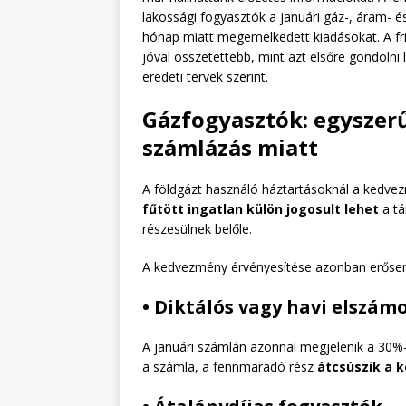
lakossági fogyasztók a januári gáz-, áram- 
hónap miatt megemelkedett kiadásokat. A fr
jóval összetettebb, mint azt elsőre gondolni l
eredeti tervek szerint.
Gázfogyasztók: egyszer
számlázás miatt
A földgázt használó háztartásoknál a kedvez
fűtött ingatlan külön jogosult lehet
a tá
részesülnek belőle.
A kedvezmény érvényesítése azonban erősen
• Diktálós vagy havi elszám
A januári számlán azonnal megjelenik a 30
a számla, a fennmaradó rész
átcsúszik a 