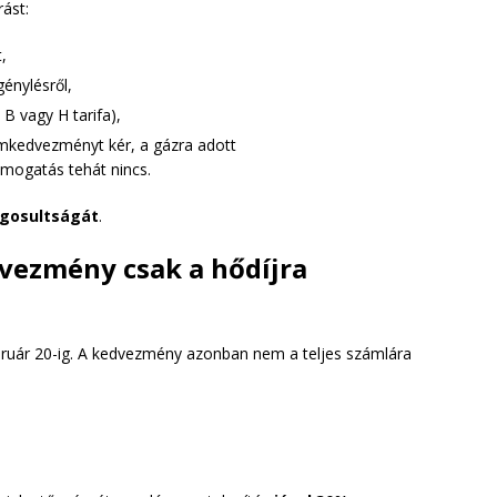
ást:
,
génylésről,
 B vagy H tarifa),
amkedvezményt kér, a gázra adott
mogatás tehát nincs.
jogosultságát
.
vezmény csak a hődíjra
ebruár 20-ig. A kedvezmény azonban nem a teljes számlára