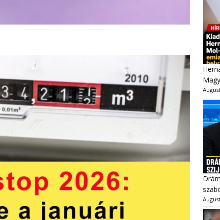
Herná
Magy
August
Dráma
szabo
August