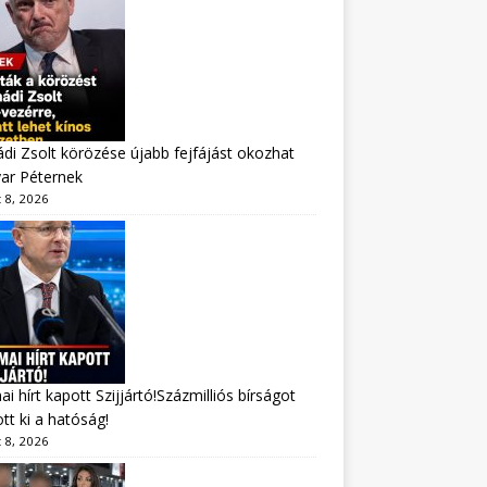
di Zsolt körözése újabb fejfájást okozhat
ar Péternek
 8, 2026
i hírt kapott Szijjártó!Százmilliós bírságot
tt ki a hatóság!
 8, 2026