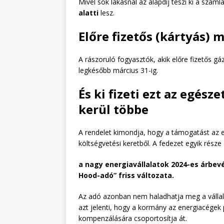
Mivel sok lakásnál az alapdíj teszi ki a szám
alatti
lesz.
Előre fizetős (kártyás)
A rászoruló fogyasztók, akik előre fizetős 
legkésőbb március 31-ig.
És ki fizeti ezt az egész
kerül többe
A rendelet kimondja, hogy a támogatást az ene
költségvetési keretből. A fedezet egyik része
a nagy energiavállalatok 2024-es árbevé
Hood-adó” friss változata.
Az adó azonban nem haladhatja meg a vállal
azt jelenti, hogy a kormány az energiacégek 
kompenzálására csoportosítja át.