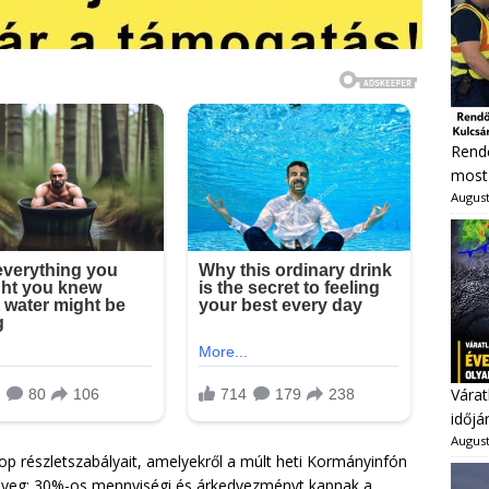
Rendő
most 
August
Várat
időjá
August
op részletszabályait, amelyekről a múlt heti Kormányinfón
lényeg: 30%-os mennyiségi és árkedvezményt kapnak a