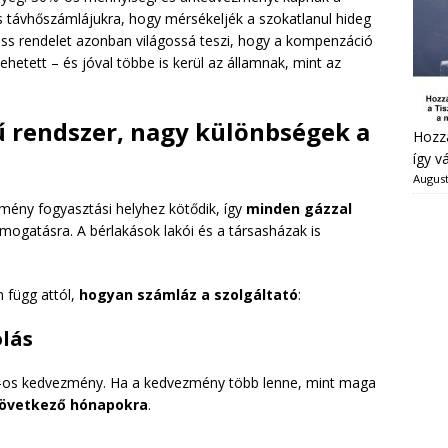
és távhőszámlájukra, hogy mérsékeljék a szokatlanul hideg
iss rendelet azonban világossá teszi, hogy a kompenzáció
ehetett – és jóval többe is kerül az államnak, mint az
ű rendszer, nagy különbségek a
Hozzá
így v
August
mény fogyasztási helyhez kötődik, így
minden gázzal
mogatásra. A bérlakások lakói és a társasházak is
 függ attól,
hogyan számláz a szolgáltató
:
olás
%-os kedvezmény. Ha a kedvezmény több lenne, mint maga
következő hónapokra
.