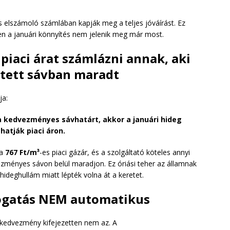
 elszámoló számlában kapják meg a teljes jóváírást. Ez
en a januári könnyítés nem jelenik meg már most.
piaci árat számlázni annak, aki
ntett sávban maradt
ja:
a kedvezményes sávhatárt, akkor a januári hideg
atják piaci áron.
 a
767 Ft/m³
-es piaci gázár, és a szolgáltató köteles annyi
zményes sávon belül maradjon. Ez óriási teher az államnak
hideghullám miatt lépték volna át a keretet.
ogatás NEM automatikus
kedvezmény kifejezetten nem az. A