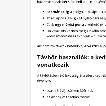
háztartásoknak
kérniük kell
a 30%-os jóváír
Február 15-ig
a szolgáltató tájékoztat
2026. április 30-ig
kell nyilatkozni az i
Csak
egy mérési pontra
kérhető (A1,
Ha valaki idő közben mégis inkább ár
kedvezményt
visszavonják
– dupla tá
Aki nem nyilatkozik határidőig,
elveszíti a 
Távhőt használók: a ked
vonatkozik
A távfűtésben élő lakosság értesítést kap f
érvényes:
csak a
hődíj
csökken 30%-kal,
az alapdíj változatlan marad.