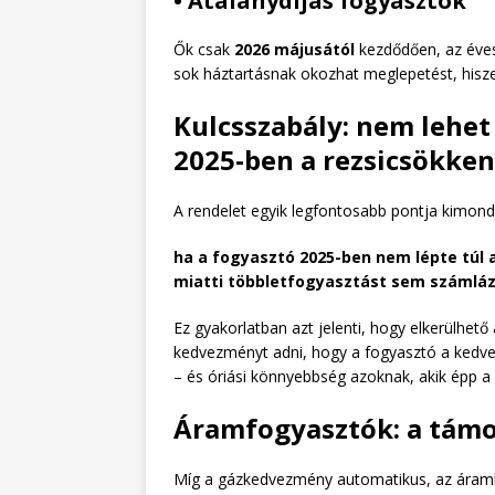
• Átalánydíjas fogyasztók
Ők csak
2026 májusától
kezdődően, az éves
sok háztartásnak okozhat meglepetést, hisz
Kulcsszabály: nem lehet 
2025-ben a rezsicsökke
A rendelet egyik legfontosabb pontja kimond
ha a fogyasztó 2025-ben nem lépte túl 
miatti többletfogyasztást sem számlázh
Ez gyakorlatban azt jelenti, hogy elkerülhető
kedvezményt adni, hogy a fogyasztó a kedve
– és óriási könnyebbség azoknak, akik épp a 
Áramfogyasztók: a tám
Míg a gázkedvezmény automatikus, az áram