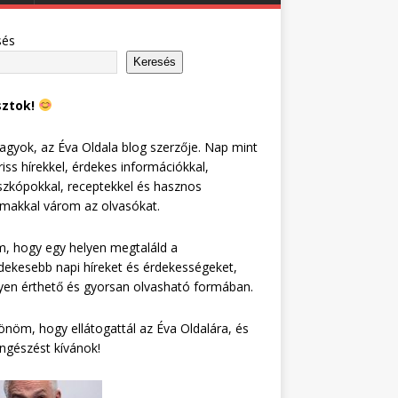
sés
Keresés
sztok!
agyok, az Éva Oldala blog szerzője. Nap mint
riss hírekkel, érdekes információkkal,
zkópokkal, receptekkel és hasznos
lmakkal várom az olvasókat.
, hogy egy helyen megtaláld a
dekesebb napi híreket és érdekességeket,
en érthető és gyorsan olvasható formában.
nöm, hogy ellátogattál az Éva Oldalára, és
ngészést kívánok!