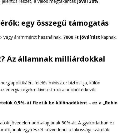
la jelentős részét, a valós megtakarítás
jóval 30%
 mérők: egy összegű támogatás
gáz- vagy árammérőt használnak,
7000 Ft jóváírást
kapnak,
et? Az államnak milliárdokkal
rgiapolitikáért felelős miniszter biztosítja, külön
 az energiacégekre kivetett extra adóból érkezik:
telük 0,5%-át fizetik be különadóként – ez a „Robin
atok jövedelemadó-alapjának 50%-át. A gyakorlatban ez
profitjának egy részét közvetlenül a lakossági számlák