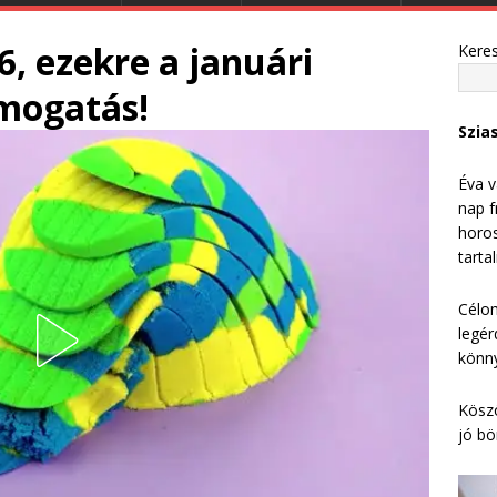
6, ezekre a januári
Kere
ámogatás!
Szia
Éva v
nap f
horos
tarta
Célom
legér
könny
Köszö
jó bö