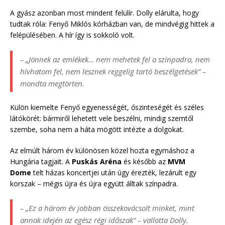
A gyász azonban most mindent felülír. Dolly elárulta, hogy
tudtak róla: Fenyő Miklós kórházban van, de mindvégig hittek a
felépülésében. A hír így is sokkoló volt.
– „Jönnek az emlékek… nem mehetek fel a színpadra, nem
hívhatom fel, nem lesznek reggelig tartó beszélgetések” –
mondta megtörten.
Külön kiemelte Fenyő egyenességét, őszinteségét és széles
látókörét: bármiről lehetett vele beszélni, mindig szemtől
szembe, soha nem a háta mögött intézte a dolgokat.
Az elmúlt három év különösen közel hozta egymáshoz a
Hungária tagjait. A
Puskás Aréna
és később az
MVM
Dome
telt házas koncertjei után úgy érezték, lezárult egy
korszak – mégis újra és újra együtt álltak színpadra.
– „Ez a három év jobban összekovácsolt minket, mint
annak idején az egész régi időszak” – vallotta Dolly.