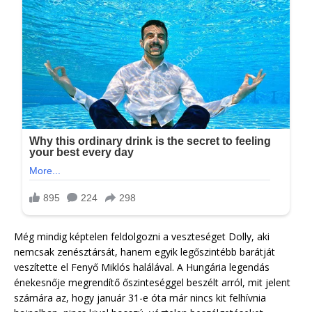
Még mindig képtelen feldolgozni a veszteséget Dolly, aki
nemcsak zenésztársát, hanem egyik legőszintébb barátját
veszítette el Fenyő Miklós halálával. A Hungária legendás
énekesnője megrendítő őszinteséggel beszélt arról, mit jelent
számára az, hogy január 31-e óta már nincs kit felhívnia