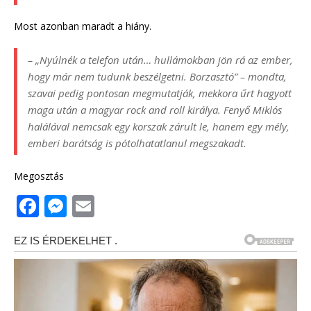
Most azonban maradt a hiány.
– „Nyúlnék a telefon után… hullámokban jön rá az ember,
hogy már nem tudunk beszélgetni. Borzasztó” – mondta,
szavai pedig pontosan megmutatják, mekkora űrt hagyott
maga után a magyar rock and roll királya. Fenyő Miklós
halálával nemcsak egy korszak zárult le, hanem egy mély,
emberi barátság is pótolhatatlanul megszakadt.
Megosztás
F
M
E
a
e
m
c
ss
ai
e
e
l
b
n