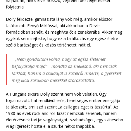
hajnalban, nincs kivel hosszú, végtelen beszélgetéseket
folytatnia.
Dolly felidézte: gimnazista lány volt még, amikor először
találkozott Fenyő Miklóssal, aki akkoriban a Devils
formációban zenélt, és meghívta őt a zenekarába. Akkor még
egyikük sem sejtette, hogy ez a találkozás egy egész életre
szóló barátságot és közös történetet indít el.
– „Nem gondoltam volna, hogy az egész életemet
befolyásolja majd” – mondta az énekesnő, aki nemcsak
Miklóst, hanem a családját is közelről ismerte, a gyerekeit
még kicsi korukban mesékkel szórakoztatta.
A Hungária sikere Dolly szerint nem volt véletlen. Úgy
fogalmazott: hat rendkívül erős, tehetséges ember energiája
találkozott, ami szó szerint „a csillagos eget is átszúrta”. Az
1980-as évek rock and roll-lázát nemcsak zenének, hanem
életérzésnek tartja: vagányságot, szabadságot, egy színesebb
világ ígéretét hozta el a szürke hétköznapokba.