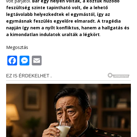
volt párjától.
Bár egy helyen voltak, a köztük húzódó
feszültség szinte tapintható volt, de a lehető
legtávolabb helyezkedtek el egymástól, így az
egymásnak feszülés egyelőre elmaradt. A tragédia
napján így nem a nyílt konfliktus, hanem a hallgatás és
a kimondatlan indulatok uralták a légkört
.
Megosztás
F
M
E
a
e
m
c
ss
ai
e
e
l
b
n
o
g
o
e
k
r