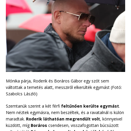
Mónika párja, Roderik és Boráros Gábor egy szót sem
váltottak a temetés alatt, messziről elkerülték egymást (Fotó:
Szabolcs László)
Szemtanúk szerint a két férfi
feltűnően kerülte egymást
.
Nem néztek egymásra, nem beszéltek, és a ravatalnál is külön
maradtak.
Roderik láthatóan megrendült volt
, könnyeivel
küzdött, míg
Boráros
csendesen, visszafogottan búcsúzott