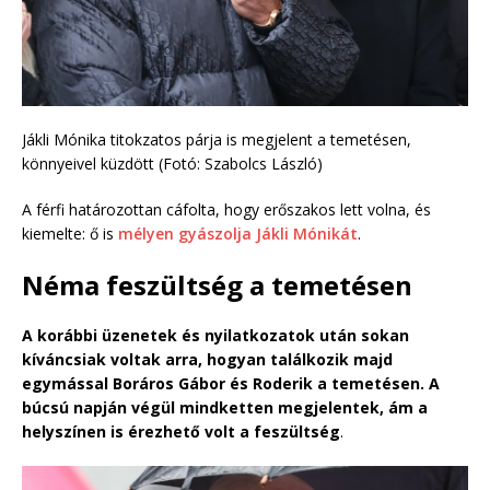
Jákli Mónika titokzatos párja is megjelent a temetésen,
könnyeivel küzdött (Fotó: Szabolcs László)
A férfi határozottan cáfolta, hogy erőszakos lett volna, és
kiemelte: ő is
mélyen gyászolja Jákli Mónikát
.
Néma feszültség a temetésen
A korábbi üzenetek és nyilatkozatok után sokan
kíváncsiak voltak arra, hogyan találkozik majd
egymással Boráros Gábor és Roderik a temetésen. A
búcsú napján végül mindketten megjelentek, ám a
helyszínen is érezhető volt a feszültség
.