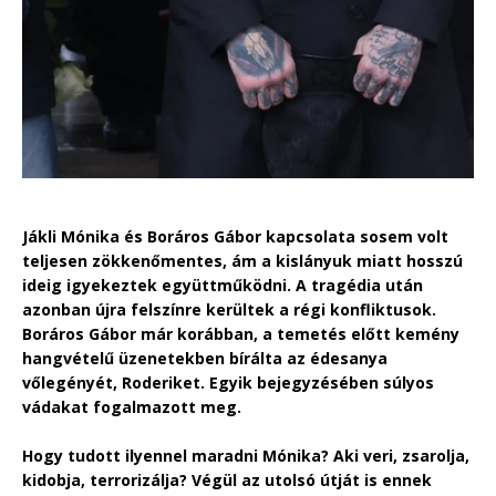
Jákli Mónika és Boráros Gábor kapcsolata sosem volt
teljesen zökkenőmentes, ám a kislányuk miatt hosszú
ideig igyekeztek együttműködni. A tragédia után
azonban újra felszínre kerültek a régi konfliktusok.
Boráros Gábor már korábban, a temetés előtt kemény
hangvételű üzenetekben bírálta az édesanya
vőlegényét, Roderiket. Egyik bejegyzésében súlyos
vádakat fogalmazott meg.
Hogy tudott ilyennel maradni Mónika? Aki veri, zsarolja,
kidobja, terrorizálja? Végül az utolsó útját is ennek