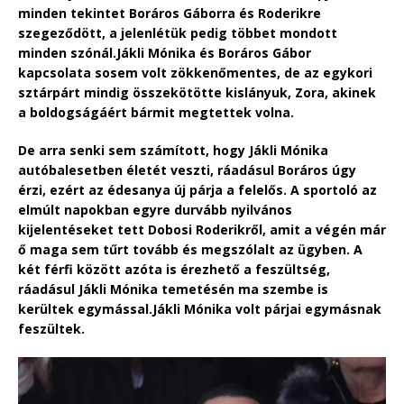
minden tekintet Boráros Gáborra és Roderikre
szegeződött, a jelenlétük pedig többet mondott
minden szónál.Jákli Mónika és Boráros Gábor
kapcsolata sosem volt zökkenőmentes, de az egykori
sztárpárt mindig összekötötte kislányuk, Zora, akinek
a boldogságáért bármit megtettek volna.
De arra senki sem számított, hogy Jákli Mónika
autóbalesetben életét veszti, ráadásul Boráros úgy
érzi, ezért az édesanya új párja a felelős. A sportoló az
elmúlt napokban egyre durvább nyilvános
kijelentéseket tett Dobosi Roderikről, amit a végén már
ő maga sem tűrt tovább és megszólalt az ügyben. A
két férfi között azóta is érezhető a feszültség,
ráadásul Jákli Mónika temetésén ma szembe is
kerültek egymással.Jákli Mónika volt párjai egymásnak
feszültek.