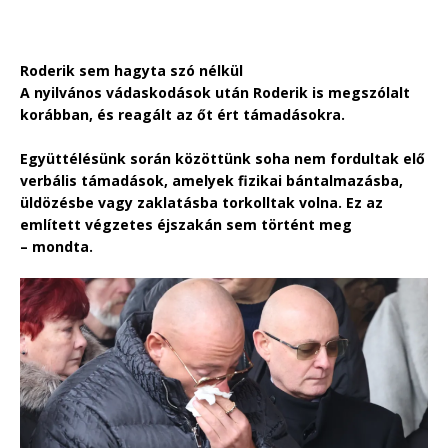
Roderik sem hagyta szó nélkül
A nyilvános vádaskodások után Roderik is megszólalt
korábban, és reagált az őt ért támadásokra.
Együttélésünk során közöttünk soha nem fordultak elő
verbális támadások, amelyek fizikai bántalmazásba,
üldözésbe vagy zaklatásba torkolltak volna. Ez az
említett végzetes éjszakán sem történt meg
– mondta.