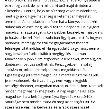
A csütörtök kifejezetten jó passzt hoz, amit a környezeted is
észre fog venni, de nem mindenki örül majd őszintén a
sikereidnek. Fontos, hogy ne bízz meg vakon mindenkiben,
mert egy apró figyelmetlenség is kellemetlen helyzetet
teremthet. A hangulatodra erősen hat a környezeted, ezért
tudatosan válaszd meg, kikkel töltöd a napodat. Ha nyugodt
maradsz, a feszültséget is könnyebben kezeled, és másokra is
jó hatással leszel. Párkapcsolatban figyelj arra, mit és hogyan
mondasz, mert egy rosszul megfogalmazott mondat
felesleges vitát indíthat el. Ha egyedülálló vagy, most nem a
nagy beszélgetések, inkább a megfigyelés ideje van.
Munkahelyen jobb előre átgondolni a lépéseket, mert a gyors
döntések most visszaüthetnek. Pénzügyekben ne vállalj
kockázatot, inkább maradj a biztos megoldásoknál.
Egészségileg jól érzed magad, de a mentális túlterhelés jelei
jelentkezhetnek. Ha érzed, hogy nem vagy a legjobb
beszélgetőpartner, nyugodtan maradj inkább otthon. Nem kell
minden meghívásnak megfelelni. A nap végén hálás leszel
magadnak, ha a belső egyensúlyra figyeltél. A csütörtök
tanulsága: nem minden csata éri meg az energiát.
Hét év
szerencse vár, ha kedvelés és a ‘sok szerencsét’