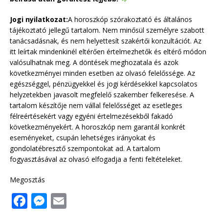
Jogi nyilatkozat:
A horoszkóp szórakoztató és általános
tájékoztató jellegű tartalom. Nem minősül személyre szabott
tanácsadásnak, és nem helyettesít szakértői konzultációt. Az
itt leírtak mindenkinél eltérően értelmezhetők és eltérő módon
valósulhatnak meg. A döntések meghozatala és azok
következményei minden esetben az olvasó felelőssége. Az
egészséggel, pénzügyekkel és jogi kérdésekkel kapcsolatos
helyzetekben javasolt megfelelő szakember felkeresése. A
tartalom készítője nem vállal felelősséget az esetleges
félreértésekért vagy egyéni értelmezésekből fakadó
következményekért. A horoszkóp nem garantál konkrét
eseményeket, csupán lehetséges irányokat és
gondolatébresztő szempontokat ad. A tartalom
fogyasztásával az olvasó elfogadja a fenti feltételeket.
Megosztás
F
M
E
a
e
m