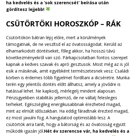
ha kedvelés és a ‘sok szerencsét’ beírása után
gördítesz lejjebb!
CSÜTÖRTÖKI HOROSZKÓP – RÁK
Csütörtökön bátran lépj előre, mert a körülmények
támogatnak, de ne veszítsd el az óvatosságodat. Kerüld az
elhamarkodott döntéseket, főleg akkor, ha hosszú távú
következményekről van szó. Párkapcsolatban fontos szerepet
kapnak a kedves szavak és apró gesztusok. Most még az is jól
esik a másiknak, amit egyébként természetesnek vesz. Családi
körben is érdemes több figyelmet fordítani a dicséretre. Munka
terén egy jelentős döntés előtt állhatsz, amely a jövődre is
hatással lehet. Ne kapkodj, mérlegelj mindent alaposan.
Pénzügyekben stabilitás jellemző, de ne vállalj felesleges
terheket. Egészségileg energikusabbnak érezheted magad,
mint az elmúlt időszakban. Ha eddig fáradtnak érezted magad,
ez most javulni fog. A hangulatod optimistább lesz. A
csütörtök arra tanít, hogy a bátorság és az óvatosság együtt
működik igazán jól.
Hét év szerencse vár, ha kedvelés és a