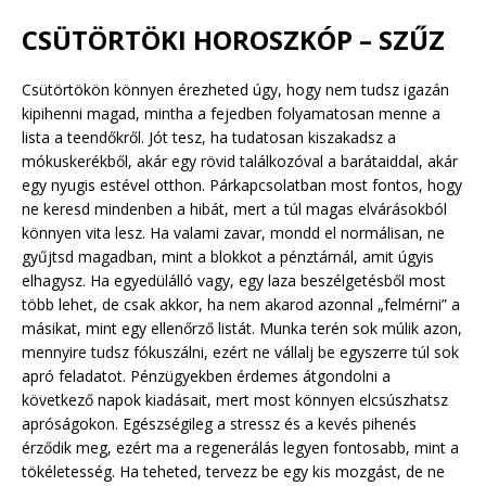
CSÜTÖRTÖKI HOROSZKÓP – SZŰZ
Csütörtökön könnyen érezheted úgy, hogy nem tudsz igazán
kipihenni magad, mintha a fejedben folyamatosan menne a
lista a teendőkről. Jót tesz, ha tudatosan kiszakadsz a
mókuskerékből, akár egy rövid találkozóval a barátaiddal, akár
egy nyugis estével otthon. Párkapcsolatban most fontos, hogy
ne keresd mindenben a hibát, mert a túl magas elvárásokból
könnyen vita lesz. Ha valami zavar, mondd el normálisan, ne
gyűjtsd magadban, mint a blokkot a pénztárnál, amit úgyis
elhagysz. Ha egyedülálló vagy, egy laza beszélgetésből most
több lehet, de csak akkor, ha nem akarod azonnal „felmérni” a
másikat, mint egy ellenőrző listát. Munka terén sok múlik azon,
mennyire tudsz fókuszálni, ezért ne vállalj be egyszerre túl sok
apró feladatot. Pénzügyekben érdemes átgondolni a
következő napok kiadásait, mert most könnyen elcsúszhatsz
apróságokon. Egészségileg a stressz és a kevés pihenés
érződik meg, ezért ma a regenerálás legyen fontosabb, mint a
tökéletesség. Ha teheted, tervezz be egy kis mozgást, de ne