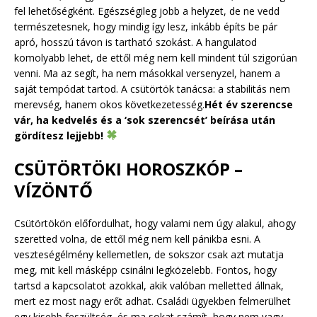
fel lehetőségként. Egészségileg jobb a helyzet, de ne vedd
természetesnek, hogy mindig így lesz, inkább építs be pár
apró, hosszú távon is tartható szokást. A hangulatod
komolyabb lehet, de ettől még nem kell mindent túl szigorúan
venni. Ma az segít, ha nem másokkal versenyzel, hanem a
saját tempódat tartod. A csütörtök tanácsa: a stabilitás nem
merevség, hanem okos következetesség.
Hét év szerencse
vár, ha kedvelés és a ‘sok szerencsét’ beírása után
gördítesz lejjebb!
CSÜTÖRTÖKI HOROSZKÓP –
VÍZÖNTŐ
Csütörtökön előfordulhat, hogy valami nem úgy alakul, ahogy
szeretted volna, de ettől még nem kell pánikba esni. A
veszteségélmény kellemetlen, de sokszor csak azt mutatja
meg, mit kell másképp csinálni legközelebb. Fontos, hogy
tartsd a kapcsolatot azokkal, akik valóban melletted állnak,
mert ez most nagy erőt adhat. Családi ügyekben felmerülhet
egy kisebb feszültség, és ma sokat számít, hogy nem vagy