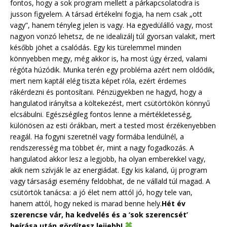
fontos, hogy a sok program mellett a párkapcsolatodra is
jusson figyelem. A társad értékelni fogja, ha nem csak „ott
vagy”, hanem tényleg jelen is vagy. Ha egyedülálló vagy, most
nagyon vonzó lehetsz, de ne idealizálj túl gyorsan valakit, mert
később jöhet a csalódás. Egy kis türelemmel minden
könnyebben megy, még akkor is, ha most úgy érzed, valami
régóta húzódik. Munka terén egy probléma azért nem oldódik,
mert nem kaptál elég tiszta képet róla, ezért érdemes
rákérdezni és pontosítani. Pénzügyekben ne hagyd, hogy a
hangulatod irányítsa a költekezést, mert csütörtökön könnyű
elcsábulni. Egészségileg fontos lenne a mértékletesség,
különösen az esti órákban, mert a tested most érzékenyebben
reagál. Ha fogyni szeretnél vagy formába lendülnél, a
rendszeresség ma többet ér, mint a nagy fogadkozás. A
hangulatod akkor lesz a legjobb, ha olyan emberekkel vagy,
akik nem szívják le az energiádat. Egy kis kaland, új program
vagy társasági esemény feldobhat, de ne vállald túl magad. A
csütörtök tanácsa: a jó élet nem attól jó, hogy tele van,
hanem attól, hogy neked is marad benne hely.
Hét év
szerencse vár, ha kedvelés és a ‘sok szerencsét’
beírása után gördítesz lejjebb!