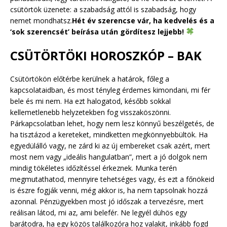
csütörtök üzenete: a szabadság attól is szabadság, hogy
nemet mondhatsz.
Hét év szerencse vár, ha kedvelés és a
‘sok szerencsét’ beírása után gördítesz lejjebb!
CSÜTÖRTÖKI HOROSZKÓP – BAK
Csütörtökön előtérbe kerülnek a határok, főleg a
kapcsolataidban, és most tényleg érdemes kimondani, mi fér
bele és mi nem. Ha ezt halogatod, később sokkal
kellemetlenebb helyzetekben fog visszaköszönni.
Párkapcsolatban lehet, hogy nem lesz könnyű beszélgetés, de
ha tisztázod a kereteket, mindketten megkönnyebbültök. Ha
egyedülálló vagy, ne zárd ki az új embereket csak azért, mert
most nem vagy „ideális hangulatban”, mert a jó dolgok nem
mindig tökéletes időzítéssel érkeznek. Munka terén
megmutathatod, mennyire tehetséges vagy, és ezt a főnökeid
is észre fogják venni, még akkor is, ha nem tapsolnak hozzá
azonnal. Pénzügyekben most jó időszak a tervezésre, mert
reálisan látod, mi az, ami belefér. Ne legyél dühös egy
barátodra, ha egy közös találkozóra hoz valakit, inkább fogd