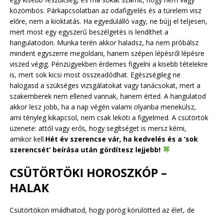
közömbös. Párkapcsolatban az odafigyelés és a türelem visz
előre, nem a kioktatás. Ha egyedülálló vagy, ne bújj el teljesen,
mert most egy egyszerű beszélgetés is lendíthet a
hangulatodon. Munka terén akkor haladsz, ha nem próbálsz
mindent egyszerre megoldani, hanem szépen lépésről lépésre
viszed végig. Pénzügyekben érdemes figyelni a kisebb tételekre
is, mert sok kicsi most összeadódhat. Egészségileg ne
halogasd a szükséges vizsgálatokat vagy tanácsokat, mert a
szakemberek nem ellened vannak, hanem érted. A hangulatod
akkor lesz jobb, ha a nap végén valami olyanba menekülsz,
ami tényleg kikapcsol, nem csak leköti a figyelmed. A csütörtök
üzenete: attól vagy erős, hogy segítséget is mersz kérni,
amikor kell.
Hét év szerencse vár, ha kedvelés és a ‘sok
szerencsét’ beírása után gördítesz lejjebb!
CSÜTÖRTÖKI HOROSZKÓP –
HALAK
Csütörtökön imádhatod, hogy pörög körülötted az élet, de