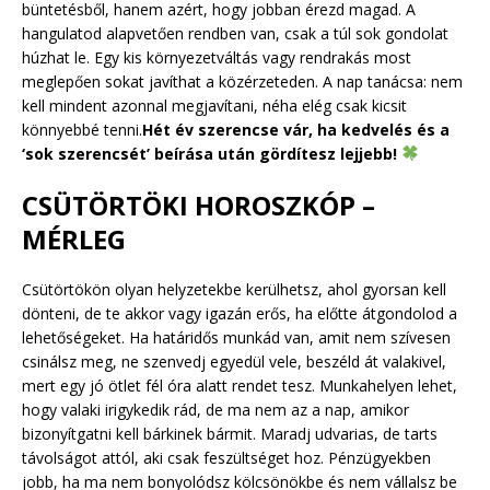
büntetésből, hanem azért, hogy jobban érezd magad. A
hangulatod alapvetően rendben van, csak a túl sok gondolat
húzhat le. Egy kis környezetváltás vagy rendrakás most
meglepően sokat javíthat a közérzeteden. A nap tanácsa: nem
kell mindent azonnal megjavítani, néha elég csak kicsit
könnyebbé tenni.
Hét év szerencse vár, ha kedvelés és a
‘sok szerencsét’ beírása után gördítesz lejjebb!
CSÜTÖRTÖKI HOROSZKÓP –
MÉRLEG
Csütörtökön olyan helyzetekbe kerülhetsz, ahol gyorsan kell
dönteni, de te akkor vagy igazán erős, ha előtte átgondolod a
lehetőségeket. Ha határidős munkád van, amit nem szívesen
csinálsz meg, ne szenvedj egyedül vele, beszéld át valakivel,
mert egy jó ötlet fél óra alatt rendet tesz. Munkahelyen lehet,
hogy valaki irigykedik rád, de ma nem az a nap, amikor
bizonyítgatni kell bárkinek bármit. Maradj udvarias, de tarts
távolságot attól, aki csak feszültséget hoz. Pénzügyekben
jobb, ha ma nem bonyolódsz kölcsönökbe és nem vállalsz be