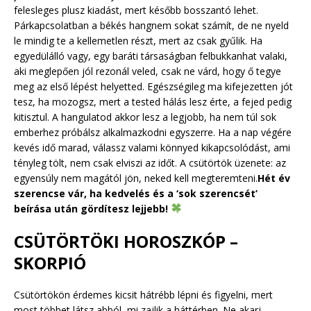
felesleges plusz kiadást, mert később bosszantó lehet.
Párkapcsolatban a békés hangnem sokat számít, de ne nyeld
le mindig te a kellemetlen részt, mert az csak gyűlik. Ha
egyedülálló vagy, egy baráti társaságban felbukkanhat valaki,
aki meglepően jól rezonál veled, csak ne várd, hogy ő tegye
meg az első lépést helyetted. Egészségileg ma kifejezetten jót
tesz, ha mozogsz, mert a tested hálás lesz érte, a fejed pedig
kitisztul. A hangulatod akkor lesz a legjobb, ha nem túl sok
emberhez próbálsz alkalmazkodni egyszerre. Ha a nap végére
kevés idő marad, válassz valami könnyed kikapcsolódást, ami
tényleg tölt, nem csak elviszi az időt. A csütörtök üzenete: az
egyensúly nem magától jön, neked kell megteremteni.
Hét év
szerencse vár, ha kedvelés és a ‘sok szerencsét’
beírása után gördítesz lejjebb!
CSÜTÖRTÖKI HOROSZKÓP –
SKORPIÓ
Csütörtökön érdemes kicsit hátrébb lépni és figyelni, mert
most többet látsz abból, mi zajlik a háttérben. Ne akarj