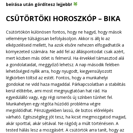
beírása után gördítesz lejjebb!
CSÜTÖRTÖKI HOROSZKÓP – BIKA
Csütörtökön különösen fontos, hogy ne hagyd, hogy mások
véleménye túlságosan befolyásoljon. Akkor is állj ki az
elképzeléseid mellett, ha azok elsőre nehezen elfogadhatók a
környezeted számára. Ne add fel az álláspontodat csak azért,
mert közben más ötlet is felmerül. Ha érvekkel támasztod alá
a gondolataidat, meggyőző lehetsz. A nap második felében
lehetőséged nyílik arra, hogy nyugodt, kiegyensúlyozott
légkörben töltsd az estét. Fontos, hogy a munkahelyi
gondokat ne vidd haza magaddal. Párkapcsolatban a stabilitás
kerül előtérbe, ami most megnyugtatóan hat rád. Ha
egyedülálló vagy, egy régi ismerős új színben tűnhet fel.
Munkahelyen egy régóta húzódó probléma végre
megoldódhat. Pénzügyekben lassú, de biztos előrelépés
várható. Egészségileg jót tesz, ha kicsit megmozgatod magad,
akár sporttal, akár sétával. Ne rágódj a múlt történésein. A
tested hálás lesz a mozgásért. A csütörtök arra tanít, hogy az