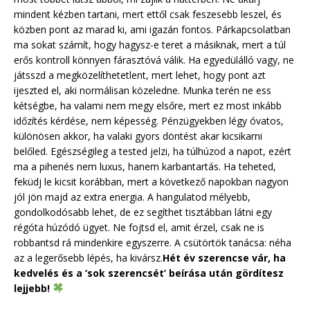
mindent kézben tartani, mert ettől csak feszesebb leszel, és
közben pont az marad ki, ami igazán fontos. Párkapcsolatban
ma sokat számít, hogy hagysz-e teret a másiknak, mert a túl
erős kontroll könnyen fárasztóvá válik. Ha egyedülálló vagy, ne
játsszd a megközelíthetetlent, mert lehet, hogy pont azt
ijeszted el, aki normálisan közeledne. Munka terén ne ess
kétségbe, ha valami nem megy elsőre, mert ez most inkább
időzítés kérdése, nem képesség. Pénzügyekben légy óvatos,
különösen akkor, ha valaki gyors döntést akar kicsikarni
belőled. Egészségileg a tested jelzi, ha túlhúzod a napot, ezért
ma a pihenés nem luxus, hanem karbantartás. Ha teheted,
feküdj le kicsit korábban, mert a következő napokban nagyon
jól jön majd az extra energia. A hangulatod mélyebb,
gondolkodósabb lehet, de ez segíthet tisztábban látni egy
régóta húzódó ügyet. Ne fojtsd el, amit érzel, csak ne is
robbantsd rá mindenkire egyszerre. A csütörtök tanácsa: néha
az a legerősebb lépés, ha kivársz.
Hét év szerencse vár, ha
kedvelés és a ‘sok szerencsét’ beírása után gördítesz
lejjebb!