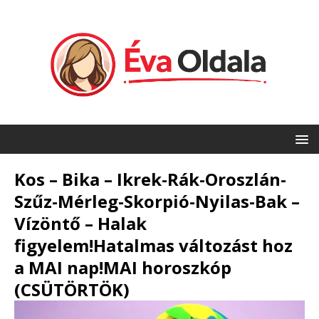
Kos – Bika – Ikrek-Rák-Oroszlán-
Szűz-Mérleg-Skorpió-Nyilas-Bak –
Vízöntő – Halak
figyelem!Hatalmas változást hoz
a MAI nap!MAI horoszkóp
(CSÜTÖRTÖK)