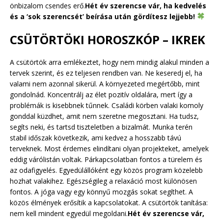
önbizalom csendes erő.
Hét év szerencse vár, ha kedvelés
és a ‘sok szerencsét’ beírása után gördítesz lejjebb!
CSÜTÖRTÖKI HOROSZKÓP – IKREK
A csütörtök arra emlékeztet, hogy nem mindig alakul minden a
tervek szerint, és ez teljesen rendben van. Ne keseredj el, ha
valami nem azonnal sikerül. A környezeted megértőbb, mint
gondolnád. Koncentrálj az élet pozitív oldalára, mert így a
problémák is kisebbnek tűnnek. Családi körben valaki komoly
gonddal küzdhet, amit nem szeretne megosztani. Ha tudsz,
segíts neki, és tartsd tiszteletben a bizalmát. Munka terén
stabil időszak következik, ami kedvez a hosszabb távú
terveknek. Most érdemes elindítani olyan projekteket, amelyek
eddig várólistán voltak. Párkapcsolatban fontos a türelem és
az odafigyelés. Egyedülállóként egy közös program közelebb
hozhat valakihez. Egészségileg a relaxáció most különösen
fontos. A jóga vagy egy könnyű mozgás sokat segíthet. A
közös élmények erősítik a kapcsolatokat. A csütörtök tanítása:
nem kell mindent egyedül megoldani.
Hét év szerencse vár,