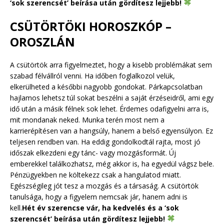
‘sok szerencsét’ beírása után gördítesz lejjebb!
CSÜTÖRTÖKI HOROSZKÓP –
OROSZLÁN
A csütörtök arra figyelmeztet, hogy a kisebb problémákat sem
szabad félvállról venni. Ha időben foglalkozol velük,
elkerülheted a későbbi nagyobb gondokat. Párkapcsolatban
hajlamos lehetsz túl sokat beszélni a saját érzéseidről, ami egy
idő után a másik félnek sok lehet. Érdemes odafigyelni arra is,
mit mondanak neked. Munka terén most nem a
karrierépítésen van a hangsúly, hanem a belső egyensúlyon. Ez
teljesen rendben van. Ha eddig gondolkodtál rajta, most jó
időszak elkezdeni egy tánc- vagy mozgásformát. Új
emberekkel találkozhatsz, még akkor is, ha egyedül vágsz bele.
Pénzügyekben ne költekezz csak a hangulatod miatt.
Egészségileg jót tesz a mozgás és a társaság. A csütörtök
tanulsága, hogy a figyelem nemcsak jár, hanem adni is
kell.
Hét év szerencse vár, ha kedvelés és a ‘sok
szerencsét’ beírása után gördítesz lejjebb!