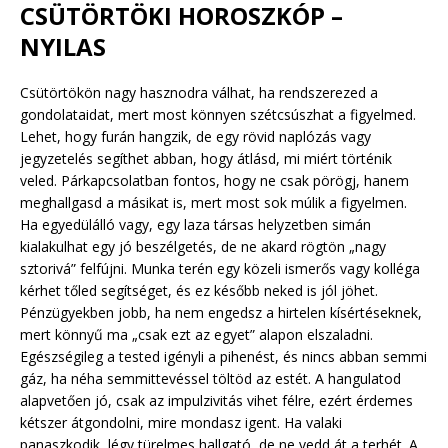
CSÜTÖRTÖKI HOROSZKÓP –
NYILAS
Csütörtökön nagy hasznodra válhat, ha rendszerezed a
gondolataidat, mert most könnyen szétcsúszhat a figyelmed.
Lehet, hogy furán hangzik, de egy rövid naplózás vagy
jegyzetelés segíthet abban, hogy átlásd, mi miért történik
veled. Párkapcsolatban fontos, hogy ne csak pörögj, hanem
meghallgasd a másikat is, mert most sok múlik a figyelmen.
Ha egyedülálló vagy, egy laza társas helyzetben simán
kialakulhat egy jó beszélgetés, de ne akard rögtön „nagy
sztorivá” felfújni. Munka terén egy közeli ismerős vagy kolléga
kérhet tőled segítséget, és ez később neked is jól jöhet.
Pénzügyekben jobb, ha nem engedsz a hirtelen kísértéseknek,
mert könnyű ma „csak ezt az egyet” alapon elszaladni.
Egészségileg a tested igényli a pihenést, és nincs abban semmi
gáz, ha néha semmittevéssel töltöd az estét. A hangulatod
alapvetően jó, csak az impulzivitás vihet félre, ezért érdemes
kétszer átgondolni, mire mondasz igent. Ha valaki
panaszkodik, légy türelmes hallgató, de ne vedd át a terhét. A