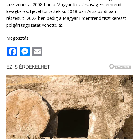
jazz-zenészt 2008-ban a Magyar Köztársaság Érdemrend
lovagkeresztjével tüntették ki, 2018-ban Artisjus-díjban
részesült, 2022-ben pedig a Magyar Érdemrend tisztikereszt
polgári tagozatát vehette át.
Megosztás
F
M
E
a
e
m
c
ss
ai
e
e
l
b
n
o
g
o
e
k
r