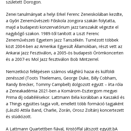
született Dorogon.
Zenei tanulmányait a helyi Erkel Ferenc Zeneiskolában kezdte,
a Győri Zeneművészeti Főiskola zongora szakán folytatta,
majd a budapesti konzervatórium jazz tanszakát végezte el
nagybőgő szakon. 1989-től tanított a Liszt Ferenc
Zeneművészeti Egyetem Jazz Tanszékén. Turnézott többek
közt 2004-ben az Amerikai Egyesült Államokban, részt vett az
Ankarai Jazz Fesztiválon, a 2005-ös budapesti Örömkoncerten
és a 2007-es Mol Jazz fesztiválon Bob Mintzerrel.
Nemzetközi fellépésein számos világhírű hazai és külföldi
zenésszel (Toots Thielemans, George Duke, Billy Cobham,
Randy Brecker, Tommy Campbell) dolgozott együtt – írta róla
a Zeneakadémia 2021-ben a Komárom-Esztergom megyei
Prima díj odaítélésekor. Lattmann Béla korábban a Kaszakő és
a Things együttes tagja volt, emellett több formáció tagjaként
(László Attila Band, Charlie, Zorán, Orosz Zoltán) koncertezett
és stúdiózott.
A Lattmann Quartettben fiával, Kristóffal játszott együtt.bA