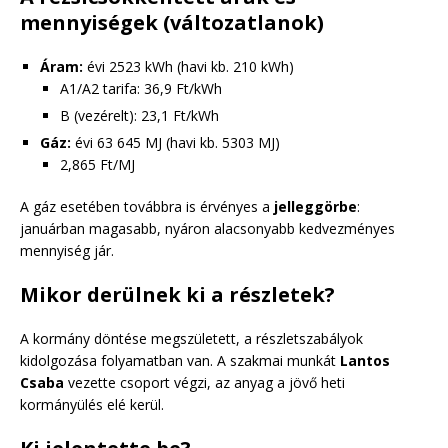
mennyiségek (változatlanok)
Áram:
évi 2523 kWh (havi kb. 210 kWh)
A1/A2 tarifa: 36,9 Ft/kWh
B (vezérelt): 23,1 Ft/kWh
Gáz:
évi 63 645 MJ (havi kb. 5303 MJ)
2,865 Ft/MJ
A gáz esetében továbbra is érvényes a
jelleggörbe
:
januárban magasabb, nyáron alacsonyabb kedvezményes
mennyiség jár.
Mikor derülnek ki a részletek?
A kormány döntése megszületett, a részletszabályok
kidolgozása folyamatban van. A szakmai munkát
Lantos
Csaba
vezette csoport végzi, az anyag a jövő heti
kormányülés elé kerül.