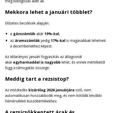
még kidolgozás alatt áll.
Mekkora lehet a januári többlet?
Előzetes becslések alapján:
a
gázszámlák
akár
19%-kal
,
az
áramszámlák
pedig
17%-kal
is magasabbak lehetnek
a decemberiekhez képest.
Az időarányos januári fogyasztás az átlagosnál
akár
egyharmaddal is nagyobb
lehet, és ennek mértékétől
függ a támogatás összege.
Meddig tart a rezsistop?
Az intézkedés
kizárólag 2026 januárjára
szól, nem
automatikusan hosszabbodik meg, és nem kötődik későbbi
hőmérsékleti küszöbértékekhez.
A rezsicsökkentett árak és