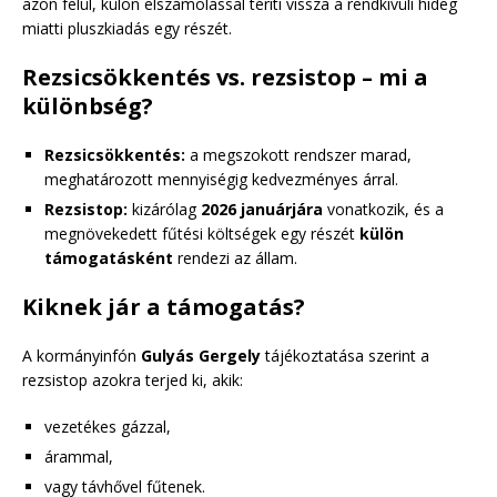
azon felül, külön elszámolással téríti vissza a rendkívüli hideg
miatti pluszkiadás egy részét.
Rezsicsökkentés vs. rezsistop – mi a
különbség?
Rezsicsökkentés:
a megszokott rendszer marad,
meghatározott mennyiségig kedvezményes árral.
Rezsistop:
kizárólag
2026 januárjára
vonatkozik, és a
megnövekedett fűtési költségek egy részét
külön
támogatásként
rendezi az állam.
Kiknek jár a támogatás?
A kormányinfón
Gulyás Gergely
tájékoztatása szerint a
rezsistop azokra terjed ki, akik:
vezetékes gázzal,
árammal,
vagy távhővel fűtenek.