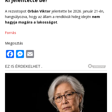
Ki jelentette be?
A rezsistopot
Orbán Viktor
jelentette be 2026. január 21-én,
hangsúlyozva, hogy az állam a rendkívüli hideg idején
nem
hagyja magára a lakosságot
.
Forrás
Megosztás
F
M
E
a
e
m
c
ss
ai
e
e
l
b
n
o
g
o
e
k
r