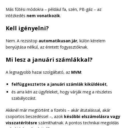
Más fűtési módokra – például fa, szén, PB-gáz – az
intézkedés
nem vonatkozik
.
Kell igényelni?
Nem. A rezsistop
automatikusan jár
, külön kérelem
benyújtása nélkül, az érintett fogyasztóknak.
Mi lesz a januári számlákkal?
A legnagyobb hazai szolgáltató, az
MVM
:
felfüggesztette a januári számlák kiküldését
,
és arra kéri az ügyfeleket, hogy várják meg a részletes
szabályozást.
Akiknél már megtörtént a fizetés – akár átutalással, akár
csoportos beszedéssel –, azok
későbbi elszámolásra vagy
visszatérítésre
számíthatnak. A pontos technikai megoldás