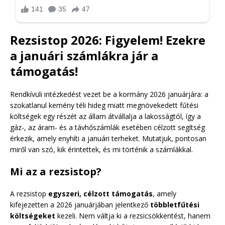
Rezsistop 2026: Figyelem! Ezekre
a januári számlákra jár a
támogatás!
Rendkívüli intézkedést vezet be a kormány 2026 januárjára: a
szokatlanul kemény téli hideg miatt megnövekedett fűtési
költségek egy részét az állam átvállalja a lakosságtól, így a
gáz-, az áram- és a távhőszámlák esetében célzott segítség
érkezik, amely enyhíti a januári terheket. Mutatjuk, pontosan
miről van szó, kik érintettek, és mi történik a számlákkal.
Mi az a rezsistop?
A rezsistop
egyszeri, célzott támogatás
, amely
kifejezetten a 2026 januárjában jelentkező
többletfűtési
költségeket
kezeli. Nem váltja ki a rezsicsökkentést, hanem