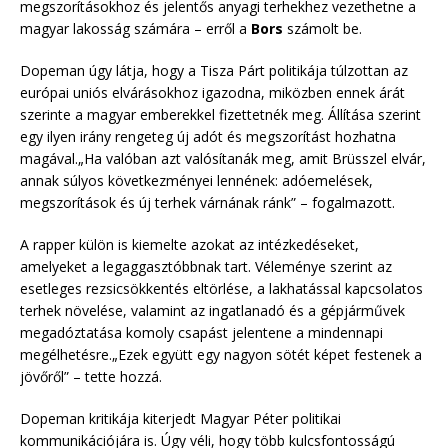
megszorításokhoz és jelentős anyagi terhekhez vezethetne a
magyar lakosság számára – erről a
Bors
számolt be.
Dopeman úgy látja, hogy a Tisza Párt politikája túlzottan az
európai uniós elvárásokhoz igazodna, miközben ennek árát
szerinte a magyar emberekkel fizettetnék meg. Állítása szerint
egy ilyen irány rengeteg új adót és megszorítást hozhatna
magával.„Ha valóban azt valósítanák meg, amit Brüsszel elvár,
annak súlyos következményei lennének: adóemelések,
megszorítások és új terhek várnának ránk” – fogalmazott.
A rapper külön is kiemelte azokat az intézkedéseket,
amelyeket a legaggasztóbbnak tart. Véleménye szerint az
esetleges rezsicsökkentés eltörlése, a lakhatással kapcsolatos
terhek növelése, valamint az ingatlanadó és a gépjárművek
megadóztatása komoly csapást jelentene a mindennapi
megélhetésre.„Ezek együtt egy nagyon sötét képet festenek a
jövőről” – tette hozzá.
Dopeman kritikája kiterjedt Magyar Péter politikai
kommunikációjára is. Úgy véli, hogy több kulcsfontosságú