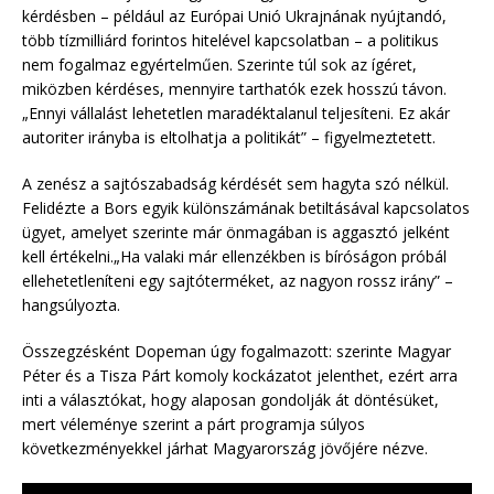
kérdésben – például az Európai Unió Ukrajnának nyújtandó,
több tízmilliárd forintos hitelével kapcsolatban – a politikus
nem fogalmaz egyértelműen. Szerinte túl sok az ígéret,
miközben kérdéses, mennyire tarthatók ezek hosszú távon.
„Ennyi vállalást lehetetlen maradéktalanul teljesíteni. Ez akár
autoriter irányba is eltolhatja a politikát” – figyelmeztetett.
A zenész a sajtószabadság kérdését sem hagyta szó nélkül.
Felidézte a Bors egyik különszámának betiltásával kapcsolatos
ügyet, amelyet szerinte már önmagában is aggasztó jelként
kell értékelni.„Ha valaki már ellenzékben is bíróságon próbál
ellehetetleníteni egy sajtóterméket, az nagyon rossz irány” –
hangsúlyozta.
Összegzésként Dopeman úgy fogalmazott: szerinte Magyar
Péter és a Tisza Párt komoly kockázatot jelenthet, ezért arra
inti a választókat, hogy alaposan gondolják át döntésüket,
mert véleménye szerint a párt programja súlyos
következményekkel járhat Magyarország jövőjére nézve.