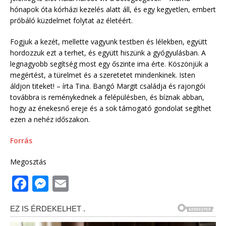
hónapok óta kórházi kezelés alatt áll, és egy kegyetlen, embert
próbáló küzdelmet folytat az életéért.
Fogjuk a kezét, mellette vagyunk testben és lélekben, együtt
hordozzuk ezt a terhet, és együtt hiszünk a gyógyulásban. A
legnagyobb segítség most egy őszinte ima érte. Köszönjük a
megértést, a türelmet és a szeretetet mindenkinek. Isten
áldjon titeket! – írta Tina. Bangó Margit családja és rajongói
továbbra is reménykednek a felépülésben, és bíznak abban,
hogy az énekesnő ereje és a sok támogató gondolat segíthet
ezen a nehéz időszakon.
Forrás
Megosztás
F
M
E
a
e
m
c
ss
ai