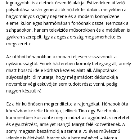
legnagyobb tiszteletnek örvendő alakja. Évtizedeken átívelő
pályafutása során generációk nőttek fel dalain, melyekben a
hagyományos cigány népzene és a modern könnyűzene
elemei különleges harmóniában fonódnak össze. Nemcsak a
színpadokon, hanem televíziós műsorokban és a médiában is
gyakran szerepelt, így az egész ország megismerhette és
megszerette.
Az utóbbi hónapokban azonban teljesen visszavonult a
nyilvánosságtól. Ennek hátterében komoly betegség áll, amely
miatt hosszú ideje kórházi kezelés alatt áll. Állapotának
súlyosságát jól mutatja, hogy még imádott dédunokája
november végi esküvőjén sem tudott részt venni, pedig
nagyon készült rá.
Ez a hír különösen megrendítette a rajongókat. Hónapok óta
kórházban kezelik: Unokája, Jellinek Tina egy Facebook-
kommentben köszönte meg mindazt az aggódást, szeretetet
és együttérzést, amelyet Bangó Margit felé közvetítenek. A
sorry! magazin beszámolója szerint a 75 éves művésznő
jelenleg is élet-halál harcot vív a betegségével. – Mama