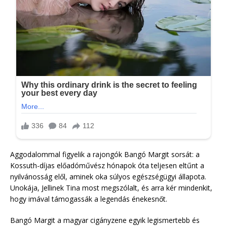
Aggodalommal figyelik a rajongók Bangó Margit sorsát: a
Kossuth-díjas előadóművész hónapok óta teljesen eltűnt a
nyilvánosság elől, aminek oka súlyos egészségügyi állapota.
Unokája, Jellinek Tina most megszólalt, és arra kér mindenkit,
hogy imával támogassák a legendás énekesnőt.
Bangó Margit a magyar cigányzene egyik legismertebb és