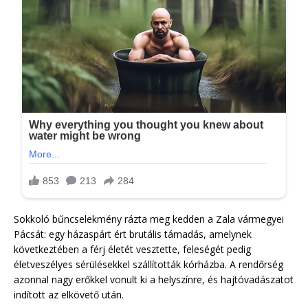
Sokkoló bűncselekmény rázta meg kedden a Zala vármegyei
Pácsát: egy házaspárt ért brutális támadás, amelynek
következtében a férj életét vesztette, feleségét pedig
életveszélyes sérülésekkel szállították kórházba. A rendőrség
azonnal nagy erőkkel vonult ki a helyszínre, és hajtóvadászatot
indított az elkövető után.