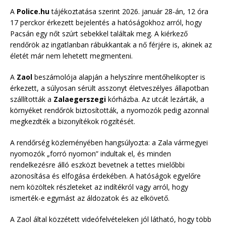
A
Police.hu
tájékoztatása szerint 2026. január 28-án, 12 óra
17 perckor érkezett bejelentés a hatóságokhoz arról, hogy
Pacsán egy nőt szúrt sebekkel találtak meg. A kiérkező
rendőrök az ingatlanban rábukkantak a nő férjére is, akinek az
életét már nem lehetett megmenteni.
A
Zaol
beszámolója alapján a helyszínre mentőhelikopter is
érkezett, a súlyosan sérült asszonyt életveszélyes állapotban
szállították a
Zalaegerszegi
kórházba. Az utcát lezárták, a
környéket rendőrök biztosították, a nyomozók pedig azonnal
megkezdték a bizonyítékok rögzítését.
A rendőrség közleményében hangsúlyozta: a Zala vármegyei
nyomozók „forró nyomon” indultak el, és minden
rendelkezésre álló eszközt bevetnek a tettes mielőbbi
azonosítása és elfogása érdekében. A hatóságok egyelőre
nem közöltek részleteket az indítékról vagy arról, hogy
ismerték-e egymást az áldozatok és az elkövető.
A Zaol által közzétett videófelvételeken jól látható, hogy több