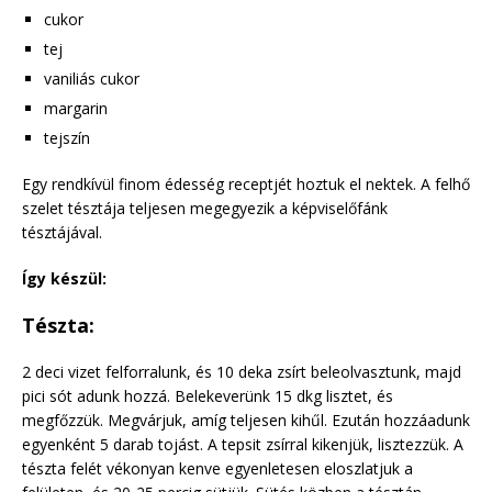
cukor
tej
vaniliás cukor
margarin
tejszín
Egy rendkívül finom édesség receptjét hoztuk el nektek. A felhő
szelet tésztája teljesen megegyezik a képviselőfánk
tésztájával.
Így készül:
Tészta:
2 deci vizet felforralunk, és 10 deka zsírt beleolvasztunk, majd
pici sót adunk hozzá. Belekeverünk 15 dkg lisztet, és
megfőzzük. Megvárjuk, amíg teljesen kihűl. Ezután hozzáadunk
egyenként 5 darab tojást. A tepsit zsírral kikenjük, lisztezzük. A
tészta felét vékonyan kenve egyenletesen eloszlatjuk a