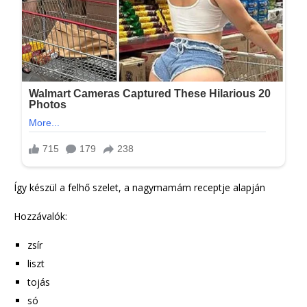
Így készül a felhő szelet, a nagymamám receptje alapján
Hozzávalók:
zsír
liszt
tojás
só