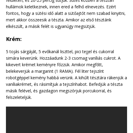
felületen, és 20-25 percig sütjük. Sütés közben a tésztán
hullámok keletkeznek, innen ered a felhő elnevezés. Ezért
fontos, hogy a sütési idő alatt a sütőajtót nem szabad kinyitni,
mert akkor összeesik a tészta. Amikor az első tésztánk
elkészült, a másik felét is ugyanúgy megsütjük.
Krém:
5 tojás sárgáját, 5 evőkanál liszttel, pici tejjel és cukorral
simára keverünk. Hozzáadunk 2-3 csomag vaníliás cukrot. A
kikevert krémet keményre főzzük. Amikor megfőtt,
belekeverjük a margarint (1 RAMA). Fél liter tejszínt
robotgéppel kemény habbá verünk. A kihűlt tésztára rákenjük a
vaníliakrémet, és rásimítjuk a tejszínhabot. Befedjük a tészta
másik felével, és gazdagon megszórjuk porcukorral, és
felszeleteljük.