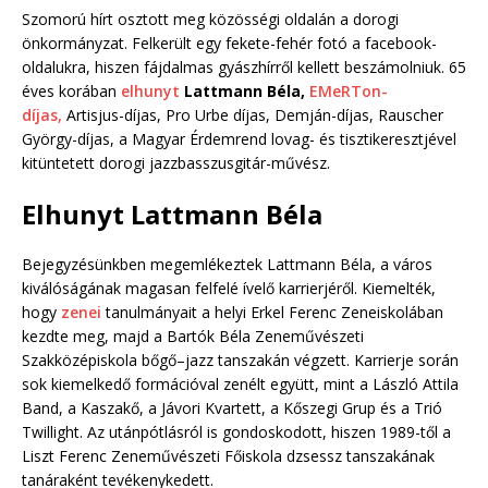
Szomorú hírt osztott meg közösségi oldalán a dorogi
önkormányzat. Felkerült egy fekete-fehér fotó a facebook-
oldalukra, hiszen fájdalmas gyászhírről kellett beszámolniuk. 65
éves korában
elhunyt
Lattmann Béla,
EMeRTon-
díjas,
Artisjus-díjas, Pro Urbe díjas, Demján-díjas, Rauscher
György-díjas, a Magyar Érdemrend lovag- és tisztikeresztjével
kitüntetett dorogi jazzbasszusgitár-művész.
Elhunyt Lattmann Béla
Bejegyzésünkben megemlékeztek Lattmann Béla, a város
kiválóságának magasan felfelé ívelő karrierjéről. Kiemelték,
hogy
zenei
tanulmányait a helyi Erkel Ferenc Zeneiskolában
kezdte meg, majd a Bartók Béla Zeneművészeti
Szakközépiskola bőgő–jazz tanszakán végzett. Karrierje során
sok kiemelkedő formációval zenélt együtt, mint a László Attila
Band, a Kaszakő, a Jávori Kvartett, a Kőszegi Grup és a Trió
Twillight. Az utánpótlásról is gondoskodott, hiszen 1989-től a
Liszt Ferenc Zeneművészeti Főiskola dzsessz tanszakának
tanáraként tevékenykedett.