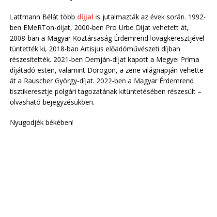
Lattmann Bélát több
díjjal
is jutalmazták az évek során. 1992-
ben EMeRTon-díjat, 2000-ben Pro Urbe Díjat vehetett át,
2008-ban a Magyar Köztársaság Érdemrend lovagkeresztjével
tüntették ki, 2018-ban Artisjus előadóművészeti díjban
részesítették. 2021-ben Demján-díjat kapott a Megyei Príma
díjátadó esten, valamint Dorogon, a zene világnapján vehette
át a Rauscher György-díjat. 2022-ben a Magyar Érdemrend
tisztikeresztje polgári tagozatának kitüntetésében részesült –
olvasható bejegyzésükben.
Nyugodjék békében!