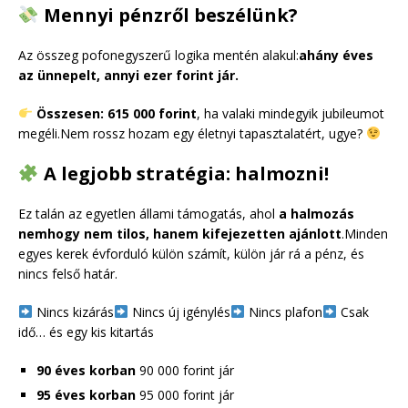
Mennyi pénzről beszélünk?
Az összeg pofonegyszerű logika mentén alakul:
ahány éves
az ünnepelt, annyi ezer forint jár.
Összesen: 615 000 forint
, ha valaki mindegyik jubileumot
megéli.Nem rossz hozam egy életnyi tapasztalatért, ugye?
A legjobb stratégia: halmozni!
Ez talán az egyetlen állami támogatás, ahol
a halmozás
nemhogy nem tilos, hanem kifejezetten ajánlott
.Minden
egyes kerek évforduló külön számít, külön jár rá a pénz, és
nincs felső határ.
Nincs kizárás
Nincs új igénylés
Nincs plafon
Csak
idő… és egy kis kitartás
90 éves korban
90 000 forint jár
95 éves korban
95 000 forint jár