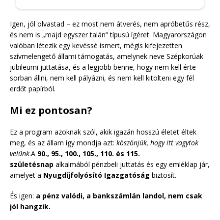
Igen, jól olvastad – ez most nem átverés, nem apróbetűs rész,
és nem is „majd egyszer talán” típusú ígéret. Magyarországon
valóban létezik egy kevéssé ismert, mégis kifejezetten
szívmelengető állami támogatás, amelynek neve Szépkorúak
jubileumi juttatása, és a legjobb benne, hogy nem kell érte
sorban állni, nem kell pályázni, és nem kell kitölteni egy fél
erdőt papírból.
Mi ez pontosan?
Ez a program azoknak szól, akik igazán hosszú életet éltek
meg, és az állam így mondja azt:
köszönjük, hogy itt vagytok
velünk
.A
90., 95., 100., 105., 110. és 115.
születésnap
alkalmából pénzbeli juttatás és egy emléklap jár,
amelyet a
Nyugdíjfolyósító Igazgatóság
biztosít.
És igen:
a pénz valódi, a bankszámlán landol, nem csak
jól hangzik.