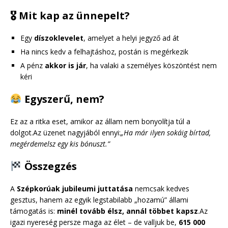
🎖 Mit kap az ünnepelt?
Egy
díszoklevelet
, amelyet a helyi jegyző ad át
Ha nincs kedv a felhajtáshoz, postán is megérkezik
A pénz
akkor is jár
, ha valaki a személyes köszöntést nem
kéri
Egyszerű, nem?
Ez az a ritka eset, amikor az állam nem bonyolítja túl a
dolgot.Az üzenet nagyjából ennyi:
„Ha már ilyen sokáig bírtad,
megérdemelsz egy kis bónuszt.”
Összegzés
A
Szépkorúak jubileumi juttatása
nemcsak kedves
gesztus, hanem az egyik legstabilabb „hozamú” állami
támogatás is:
minél tovább élsz, annál többet kapsz
.Az
igazi nyereség persze maga az élet – de valljuk be,
615 000