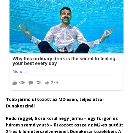
Több jármű ütközött az M2-esen, teljes útzár
Dunakeszinél
Kedd reggel, 6 óra körül négy jármű – egy furgon és
három személyautó – ütközött össze az M2-es autóút
24-es kilométerszelvényénél, Dunakeszi közelében. A