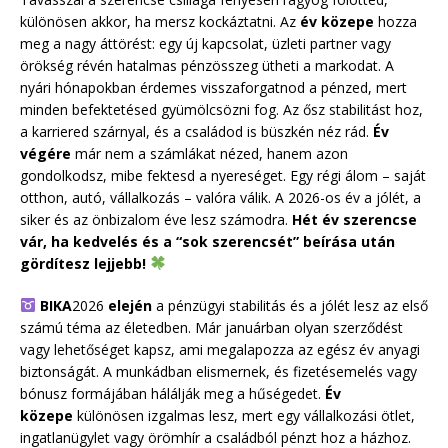
különösen akkor, ha mersz kockáztatni. Az
év közepe
hozza
meg a nagy áttörést: egy új kapcsolat, üzleti partner vagy
örökség révén hatalmas pénzösszeg ütheti a markodat. A
nyári hónapokban érdemes visszaforgatnod a pénzed, mert
minden befektetésed gyümölcsözni fog. Az ősz stabilitást hoz,
a karriered szárnyal, és a családod is büszkén néz rád.
Év
végére
már nem a számlákat nézed, hanem azon
gondolkodsz, mibe fektesd a nyereséget. Egy régi álom – saját
otthon, autó, vállalkozás – valóra válik. A 2026-os év a jólét, a
siker és az önbizalom éve lesz számodra.
Hét év szerencse
vár, ha kedvelés és a “sok szerencsét” beírása után
gördítesz lejjebb!
BIKA
2026
elején
a pénzügyi stabilitás és a jólét lesz az első
számú téma az életedben. Már januárban olyan szerződést
vagy lehetőséget kapsz, ami megalapozza az egész év anyagi
biztonságát. A munkádban elismernek, és fizetésemelés vagy
bónusz formájában hálálják meg a hűségedet.
Év
közepe
különösen izgalmas lesz, mert egy vállalkozási ötlet,
ingatlanügylet vagy örömhír a családból pénzt hoz a házhoz.