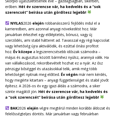
Skorpió újjászületésének éve – gazdagságban, sikerben,
erőben.
Hét év szerencse vár, ha kedvelés és a “sok
szerencsét” beírása után gördítesz lejjebb!
NYILAS
2026
elején
robbanásszerű fejlődés indul el a
karrieredben, ami azonnal anyagi növekedést hoz. Már
januárban érkezhet egy előléptetés, bónusz, vagy új
szerződés, ami stabil hátteret ad. Tavasszal egy régi kapcsolat
vagy lehetőség újra aktiválódik, és ezúttal óriási profitot
hoz.
Év közepe
a legszerencsésebb időszak számodra –
május és augusztus között bármihez nyúlsz, arannyá válik. Ha
van vállalkozásod, rekordbevételt hozhat ez a nyár. Az ősz
pénzügyi bőséggel és utazásokkal telik, amik még több
lehetőséget nyitnak meg előtted.
Év végén
már nem kérdés,
hogy megérte kitartani – anyagi függetlenséget és stabil jövőt
építesz. A 2026-os év egy igazi áldás a számodra, a siker
szinte magától jön.
Hét év szerencse vár, ha kedvelés és
a “sok szerencsét” beírása után gördítesz lejjebb!
BAK
2026
elején
végre megtérül minden korábbi áldozat és
felelősségteljes döntés. Már januárban vagy februárban