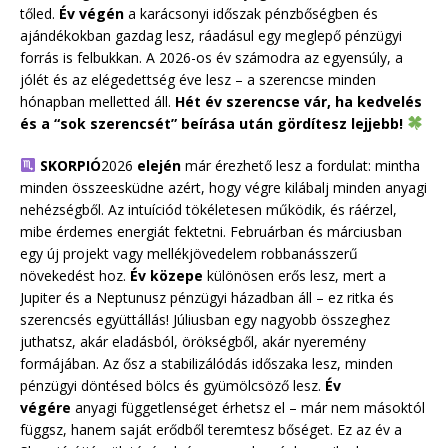
tőled.
Év végén
a karácsonyi időszak pénzbőségben és
ajándékokban gazdag lesz, ráadásul egy meglepő pénzügyi
forrás is felbukkan. A 2026-os év számodra az egyensúly, a
jólét és az elégedettség éve lesz – a szerencse minden
hónapban melletted áll.
Hét év szerencse vár, ha kedvelés
és a “sok szerencsét” beírása után gördítesz lejjebb!
SKORPIÓ
2026
elején
már érezhető lesz a fordulat: mintha
minden összeesküdne azért, hogy végre kilábalj minden anyagi
nehézségből. Az intuíciód tökéletesen működik, és ráérzel,
mibe érdemes energiát fektetni. Februárban és márciusban
egy új projekt vagy mellékjövedelem robbanásszerű
növekedést hoz.
Év közepe
különösen erős lesz, mert a
Jupiter és a Neptunusz pénzügyi házadban áll – ez ritka és
szerencsés együttállás! Júliusban egy nagyobb összeghez
juthatsz, akár eladásból, örökségből, akár nyeremény
formájában. Az ősz a stabilizálódás időszaka lesz, minden
pénzügyi döntésed bölcs és gyümölcsöző lesz.
Év
végére
anyagi függetlenséget érhetsz el – már nem másoktól
függsz, hanem saját erődből teremtesz bőséget. Ez az év a