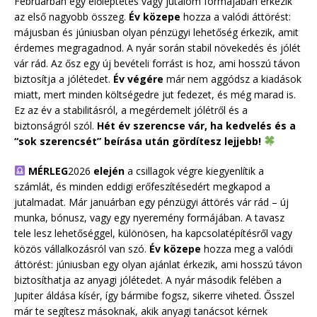
Februárban egy előléptetés vagy jutalom formájában érkezik
az első nagyobb összeg.
Év közepe
hozza a valódi áttörést:
májusban és júniusban olyan pénzügyi lehetőség érkezik, amit
érdemes megragadnod. A nyár során stabil növekedés és jólét
vár rád. Az ősz egy új bevételi forrást is hoz, ami hosszú távon
biztosítja a jólétedet.
Év végére
már nem aggódsz a kiadások
miatt, mert minden költségedre jut fedezet, és még marad is.
Ez az év a stabilitásról, a megérdemelt jólétről és a
biztonságról szól.
Hét év szerencse vár, ha kedvelés és a
“sok szerencsét” beírása után gördítesz lejjebb!
MÉRLEG
2026
elején
a csillagok végre kiegyenlítik a
számlát, és minden eddigi erőfeszítésedért megkapod a
jutalmadat. Már januárban egy pénzügyi áttörés vár rád – új
munka, bónusz, vagy egy nyeremény formájában. A tavasz
tele lesz lehetőséggel, különösen, ha kapcsolatépítésről vagy
közös vállalkozásról van szó.
Év közepe
hozza meg a valódi
áttörést: júniusban egy olyan ajánlat érkezik, ami hosszú távon
biztosíthatja az anyagi jólétedet. A nyár második felében a
Jupiter áldása kísér, így bármibe fogsz, sikerre viheted. Ősszel
már te segítesz másoknak, akik anyagi tanácsot kérnek