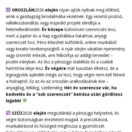
OROSZLÁN
2026
elején
olyan ajtók nyílnak meg előtted,
amik a gazdagság birodalmába vezetnek. Egy vezetői pozíció,
vállalkozásindítás vagy inspiráló projekt elindítja a
felemelkedésedet.
Év közepe
különösen szerencsés lesz,
mert a Jupiter és a Nap együttállása hatalmas anyagi
szerencsét hoz. Pénz érkezhet külföldről, online munkából
vagy kreatív tevékenységből. A nyár elején váratlan nyeremény
vagy örömhír érkezik, ami felborítja az addigi terveidet –
pozitív irányban. Az ősz a pénzügyi stabilitás és a családi
harmónia ideje lesz.
Év végére
már luxusban élhetsz, de a
legnagyobb ajándék mégis az lesz, hogy végre nem kell félned
a holnaptól. Ez az év az oroszlán uralkodásának éve –
anyagilag, lelkileg, szellemileg.
Hét év szerencse vár, ha
kedvelés és a “sok szerencsét” beírása után gördítesz
lejjebb!
SZŰZ
2026
elején
megszilárdul a pénzügyi helyzeted, és
végre biztonságban érezheted magad. A precizitásod,
munkabírásod és hűséged meghozza a gyümölcsét.