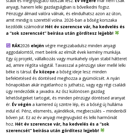
stabil és megnyugtató időszak lesz.
Év végére
már nem csak
anyagi, hanem lelki gazdagságban is bővelkedni fogsz.
Pénzügyi álmaid valóra válnak, és elindulhatsz azon az úton,
amit mindig is szerettél volna. 2026-ban a bőség korszaka
kezdődik számodra!
Hét év szerencse vár, ha kedvelés és
a “sok szerencsét” beírása után gördítesz lejjebb!
RÁK
2026
elején
végre megszabadulsz minden anyagi
aggodalomtól, mert beérik az elmúlt évek kemény munkája.
Egy új projekt, vállalkozás vagy munkahely olyan stabil hátteret
ad, amire régóta vágytál. Tavasszal a pénzügyi siker mellé lelki
béke is társul.
Év közepe
a bőség ideje lesz: minden
befektetésed és döntésed meghozza a gyümölcsét. A nyári
hónapokban akár ingatlanhoz is juthatsz, vagy egy régi családi
ügy rendeződik a javadra. Az ősz különösen gazdag
lehetőségeket tartogat, és minden pénzügyi döntésed aranyat
ér.
Év végén
a karriered új szintre lép, és a bőség új hulláma
indul el. Pénz, elismerés, ajándékok, megbecsülés – mindenből
bőven jut. Ez az év anyagi megnyugvást és lelki harmóniát
hoz.
Hét év szerencse vár, ha kedvelés és a “sok
szerencsét” beírása után gördítesz lejjebb!