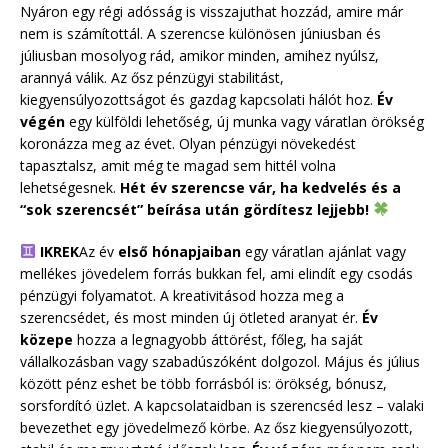
Nyáron egy régi adósság is visszajuthat hozzád, amire már
nem is számítottál. A szerencse különösen júniusban és
júliusban mosolyog rád, amikor minden, amihez nyúlsz,
arannyá válik. Az ősz pénzügyi stabilitást,
kiegyensúlyozottságot és gazdag kapcsolati hálót hoz.
Év
végén
egy külföldi lehetőség, új munka vagy váratlan örökség
koronázza meg az évet. Olyan pénzügyi növekedést
tapasztalsz, amit még te magad sem hittél volna
lehetségesnek.
Hét év szerencse vár, ha kedvelés és a
“sok szerencsét” beírása után gördítesz lejjebb!
IKREK
Az év
első hónapjaiban
egy váratlan ajánlat vagy
mellékes jövedelem forrás bukkan fel, ami elindít egy csodás
pénzügyi folyamatot. A kreativitásod hozza meg a
szerencsédet, és most minden új ötleted aranyat ér.
Év
közepe
hozza a legnagyobb áttörést, főleg, ha saját
vállalkozásban vagy szabadúszóként dolgozol. Május és július
között pénz eshet be több forrásból is: örökség, bónusz,
sorsfordító üzlet. A kapcsolataidban is szerencséd lesz – valaki
bevezethet egy jövedelmező körbe. Az ősz kiegyensúlyozott,