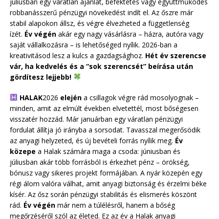
júliusban egy váratlan ajánlat, befektetés vagy együttműködés
robbanásszerű pénzügyi növekedést indít el. Az őszre már
stabil alapokon állsz, és végre élvezheted a függetlenség
ízét.
Év végén
akár egy nagy vásárlásra – házra, autóra vagy
saját vállalkozásra – is lehetőséged nyílik. 2026-ban a
kreativitásod lesz a kulcs a gazdagsághoz.
Hét év szerencse
vár, ha kedvelés és a “sok szerencsét” beírása után
gördítesz lejjebb!
HALAK
2026
elején
a csillagok végre rád mosolyognak –
minden, amit az elmúlt években elvetettél, most bőségesen
visszatér hozzád. Már januárban egy váratlan pénzügyi
fordulat állítja jó irányba a sorsodat. Tavasszal megerősödik
az anyagi helyzeted, és új bevételi forrás nyílik meg.
Év
közepe
a Halak számára maga a csoda: júniusban és
júliusban akár több forrásból is érkezhet pénz – örökség,
bónusz vagy sikeres projekt formájában. A nyár közepén egy
régi álom valóra válhat, amit anyagi biztonság és érzelmi béke
kísér. Az ősz során pénzügyi stabilitás és elismerés köszönt
rád.
Év végén
már nem a túlélésről, hanem a bőség
megőrzéséről szól az életed. Ez az év a Halak anyagi