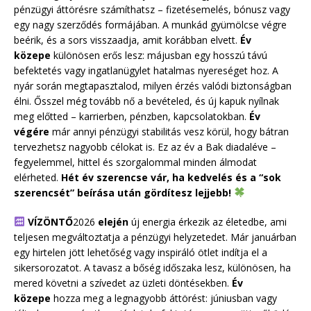
pénzügyi áttörésre számíthatsz – fizetésemelés, bónusz vagy
egy nagy szerződés formájában. A munkád gyümölcse végre
beérik, és a sors visszaadja, amit korábban elvett.
Év
közepe
különösen erős lesz: májusban egy hosszú távú
befektetés vagy ingatlanügylet hatalmas nyereséget hoz. A
nyár során megtapasztalod, milyen érzés valódi biztonságban
élni. Ősszel még tovább nő a bevételed, és új kapuk nyílnak
meg előtted – karrierben, pénzben, kapcsolatokban.
Év
végére
már annyi pénzügyi stabilitás vesz körül, hogy bátran
tervezhetsz nagyobb célokat is. Ez az év a Bak diadaléve –
fegyelemmel, hittel és szorgalommal minden álmodat
elérheted.
Hét év szerencse vár, ha kedvelés és a “sok
szerencsét” beírása után gördítesz lejjebb!
VÍZÖNTŐ
2026
elején
új energia érkezik az életedbe, ami
teljesen megváltoztatja a pénzügyi helyzetedet. Már januárban
egy hirtelen jött lehetőség vagy inspiráló ötlet indítja el a
sikersorozatot. A tavasz a bőség időszaka lesz, különösen, ha
mered követni a szívedet az üzleti döntésekben.
Év
közepe
hozza meg a legnagyobb áttörést: júniusban vagy