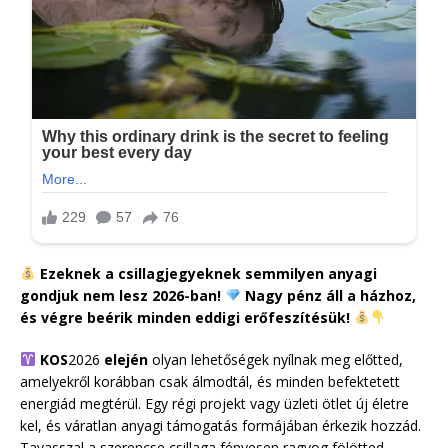
Ezeknek a csillagjegyeknek semmilyen anyagi
gondjuk nem lesz 2026-ban!
Nagy pénz áll a házhoz,
és végre beérik minden eddigi erőfeszítésük!
KOS
2026
elején
olyan lehetőségek nyílnak meg előtted,
amelyekről korábban csak álmodtál, és minden befektetett
energiád megtérül. Egy régi projekt vagy üzleti ötlet új életre
kel, és váratlan anyagi támogatás formájában érkezik hozzád.
Tavasszal a szerencse csillaga fényesen ragyog fölötted,