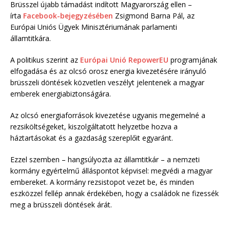
Brüsszel újabb támadást indított Magyarország ellen –
írta
Facebook-bejegyzésében
Zsigmond Barna Pál, az
Európai Uniós Ügyek Minisztériumának parlamenti
államtitkára.
A politikus szerint az
Európai Unió RepowerEU
programjának
elfogadása és az olcsó orosz energia kivezetésére irányuló
brüsszeli döntések közvetlen veszélyt jelentenek a magyar
emberek energiabiztonságára.
Az olcsó energiaforrások kivezetése ugyanis megemelné a
rezsiköltségeket, kiszolgáltatott helyzetbe hozva a
háztartásokat és a gazdaság szereplőit egyaránt.
Ezzel szemben – hangsúlyozta az államtitkár – a nemzeti
kormány egyértelmű álláspontot képvisel: megvédi a magyar
embereket. A kormány rezsistopot vezet be, és minden
eszközzel fellép annak érdekében, hogy a családok ne fizessék
meg a brüsszeli döntések árát.