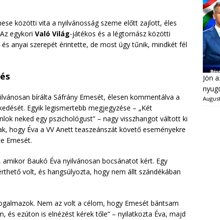
e közötti vita a nyilvánosság szeme előtt zajlott, éles
 Az egykori
Való Világ
-játékos és a légtornász közötti
s anyai szerepét érintette, de most úgy tűnik, mindkét fél
rés
Jön a
nyugd
yilvánosan bírálta Sáfrány Emesét, élesen kommentálva a
August
elkedését. Egyik legismertebb megjegyzése – „Két
lok neked egy pszichológust” – nagy visszhangot váltott ki
ltak, hogy Éva a VV Anett teaszeánszát követő eseményekre
te Emesét.
t, amikor Baukó Éva nyilvánosan bocsánatot kért. Egy
eérthető volt, és hangsúlyozta, hogy nem állt szándékában
 fogalmazok. Nem az volt a célom, hogy Emesét bántsam
 és ezúton is elnézést kérek tőle” – nyilatkozta Éva, majd