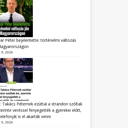
r Péter bejelentette: történelmi változás
Magyarországon
 9, 2026
: Takács Péternek ezúttal a strandon szóltak
zerinte veréssel fenyegették a gyerekei előtt,
telefonját is el akarták venni
 9, 2026