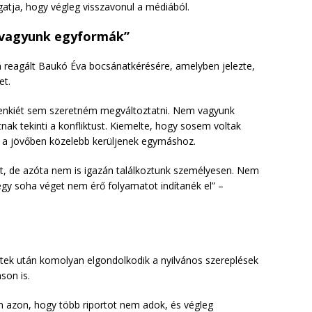
lgatja, hogy végleg visszavonul a médiából.
 vagyunk egyformák”
n reagált Baukó Éva bocsánatkérésére, amelyben jelezte,
et.
senkiét sem szeretném megváltoztatni. Nem vagyunk
ak tekinti a konfliktust. Kiemelte, hogy sosem voltak
gy a jövőben közelebb kerüljenek egymáshoz.
, de azóta nem is igazán találkoztunk személyesen. Nem
gy soha véget nem érő folyamatot indítanék el” –
tek után komolyan elgondolkodik a nyilvános szereplések
son is.
 azon, hogy több riportot nem adok, és végleg