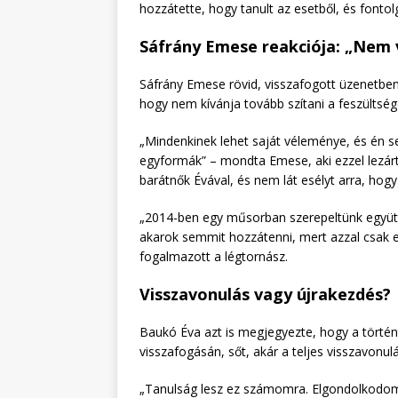
hozzátette, hogy tanult az esetből, és fonto
Sáfrány Emese reakciója: „Nem
Sáfrány Emese rövid, visszafogott üzenetbe
hogy nem kívánja tovább szítani a feszültség
„Mindenkinek lehet saját véleménye, és én 
egyformák” – mondta Emese, aki ezzel lezártn
barátnők Évával, és nem lát esélyt arra, ho
„2014-ben egy műsorban szerepeltünk együtt
akarok semmit hozzátenni, mert azzal csak e
fogalmazott a légtornász.
Visszavonulás vagy újrakezdés?
Baukó Éva azt is megjegyezte, hogy a történ
visszafogásán, sőt, akár a teljes visszavonulá
„Tanulság lesz ez számomra. Elgondolkodom