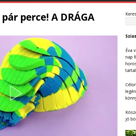
 pár perce! A DRÁGA
Kere
Szia
Éva v
nap f
horos
tarta
Célom
legér
könny
Köszö
jó bö