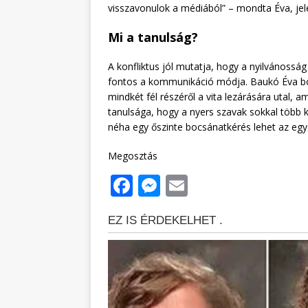
visszavonulok a médiából” – mondta Éva, jele
Mi a tanulság?
A konfliktus jól mutatja, hogy a nyilvánosság
fontos a kommunikáció módja. Baukó Éva bo
mindkét fél részéről a vita lezárására utal, 
tanulsága, hogy a nyers szavak sokkal több 
néha egy őszinte bocsánatkérés lehet az eg
Megosztás
F
M
E
a
e
m
c
ss
ai
e
e
l
b
n
o
g