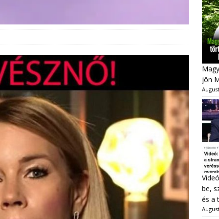
Magya
jön 
August
Videó
be, s
és a 
August