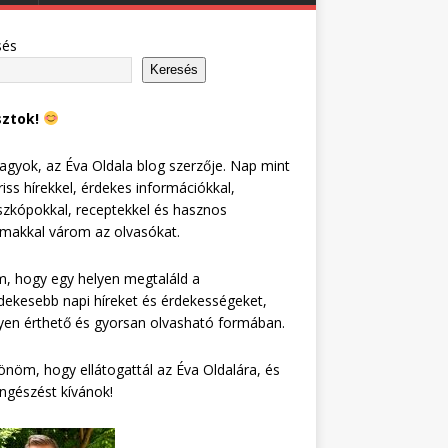
sés
Keresés
sztok!
agyok, az Éva Oldala blog szerzője. Nap mint
riss hírekkel, érdekes információkkal,
zkópokkal, receptekkel és hasznos
lmakkal várom az olvasókat.
, hogy egy helyen megtaláld a
dekesebb napi híreket és érdekességeket,
en érthető és gyorsan olvasható formában.
nöm, hogy ellátogattál az Éva Oldalára, és
ngészést kívánok!