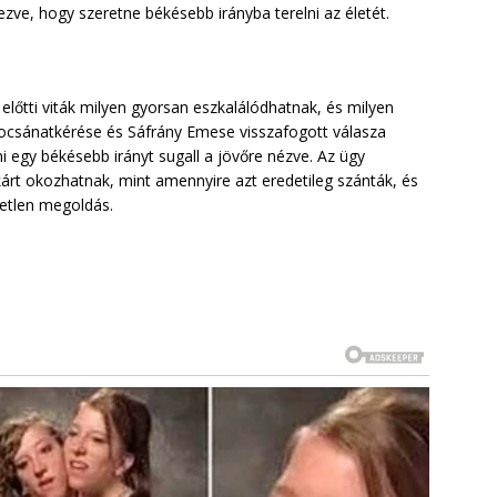
zve, hogy szeretne békésebb irányba terelni az életét.
 előtti viták milyen gyorsan eszkalálódhatnak, és milyen
csánatkérése és Sáfrány Emese visszafogott válasza
ami egy békésebb irányt sugall a jövőre nézve. Az ügy
kárt okozhatnak, mint amennyire azt eredetileg szánták, és
yetlen megoldás.