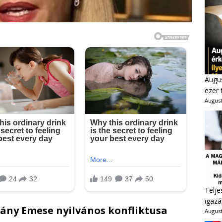
Augus
ezer 
August
Telje
igazá
frány Emese nyilvános konfliktusa
August