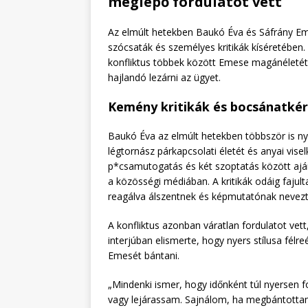
meglepő fordulatot vett
Az elmúlt hetekben Baukó Éva és Sáfrány Emes
szócsaták és személyes kritikák kíséretében.
konfliktus többek között Emese magánéletét é
hajlandó lezárni az ügyet.
Kemény kritikák és bocsánatké
Baukó Éva az elmúlt hetekben többször is n
légtornász párkapcsolati életét és anyai vis
p*csamutogatás és két szoptatás között aján
a közösségi médiában. A kritikák odáig faju
reagálva álszentnek és képmutatónak nevez
A konfliktus azonban váratlan fordulatot vet
interjúban elismerte, hogy nyers stílusa félr
Emesét bántani.
„Mindenki ismer, hogy időnként túl nyersen
vagy lejárassam. Sajnálom, ha megbántottam,