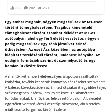
Egy ember meghalt, négyen megsérültek az M1-esen
történt tömegbalesetben. Tragikus kimenetelű
tömegbaleset történt szombat délelőtt az M1-es
autópályán, ahol egy férfi életét vesztette, négyen
pedig megsérültek egy több járművet érintő
ütközésben. Az eset Ács közelében, az autópálya
kiépített terelésénél történt, Budapest irányába. Az
eddigi információk szerint öt személyautó és egy
kamion ütközött össze.
A mentők két embert életveszélyes állapotban szállítottak
kórházba, további két sérült könnyebb sérüléseket szenvedett.
A baleset következtében az érintett útszakaszt egy időre teljes
szélességében lezárták, ami miatt közel 15 kilométeres
torlódás alakult ki a főváros felé vezető oldalon. A balesetet
egy trélert vontató jármű vezetője okozhatta, aki a terelés
miatt lassító forgalmat későn észlelte.