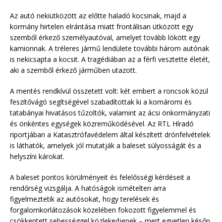
Az autó nekiütközött az előtte haladó kocsinak, majd a
kormány hirtelen elrántása miatt frontálisan ütközött egy
szemből érkező személyautóval, amelyet tovább lökött egy
kamionnak. A tréleres jármű lendülete további három autónak
is nekicsapta a kocsit. A tragédiában az a férfi vesztette életét,
aki a szemből érkező járműben utazott.
A mentés rendkívül összetett volt: két embert a roncsok közül
feszítővágó segítségével szabadítottak ki a komáromi és
tatabányai hivatásos tűzoltók, valamint az ácsi önkormányzati
és önkéntes egységek közreműködésével. Az RTL Híradó
riportjában a Katasztrófavédelem által készített drónfelvételek
is láthatók, amelyek jól mutatják a baleset súlyosságát és a
helyszíni károkat.
A baleset pontos körülményeit és felelősségi kérdéseit a
rendőrség vizsgálja. A hatóságok ismételten arra
figyelmeztetik az autósokat, hogy terelések és
forgalomkorlátozások közelében fokozott figyelemmel és
csökkentett sebességgel közlekedjenek – mert egyetlen későn