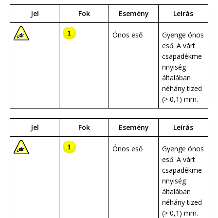
Jel
Fok
Esemény
Leírás
Ónos eső
Gyenge ónos
eső. A várt
csapadékme
nnyiség
általában
néhány tized
(> 0,1) mm.
Jel
Fok
Esemény
Leírás
Ónos eső
Gyenge ónos
eső. A várt
csapadékme
nnyiség
általában
néhány tized
(> 0,1) mm.