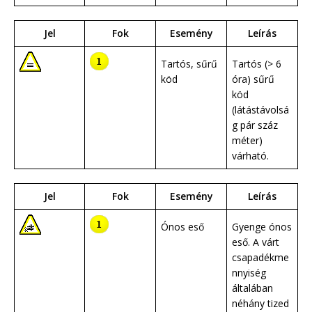
Jel
Fok
Esemény
Leírás
Tartós, sűrű
Tartós (> 6
köd
óra) sűrű
köd
(látástávolsá
g pár száz
méter)
várható.
Jel
Fok
Esemény
Leírás
Ónos eső
Gyenge ónos
eső. A várt
csapadékme
nnyiség
általában
néhány tized