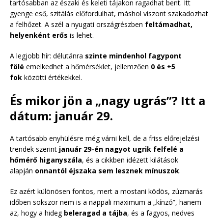
tartósabban az északi és keleti tájakon ragadhat bent. Itt
gyenge eső, szitálás előfordulhat, máshol viszont szakadozhat
a felhőzet. A szél a nyugati országrészben
feltámadhat,
helyenként erős
is lehet.
A legjobb hír: délutánra
szinte mindenhol fagypont
fölé
emelkedhet a hőmérséklet, jellemzően
0 és +5
fok
közötti értékekkel.
És mikor jön a „nagy ugrás”? Itt a
dátum: január 29.
A tartósabb enyhülésre még várni kell, de a friss előrejelzési
trendek szerint
január 29-én nagyot ugrik felfelé a
hőmérő higanyszála
, és a cikkben idézett kilátások
alapján
onnantól éjszaka sem lesznek mínuszok
.
Ez azért különösen fontos, mert a mostani ködös, zúzmarás
időben sokszor nem is a nappali maximum a „kínzó”, hanem
az, hogy a hideg
beleragad a tájba
, és a fagyos, nedves