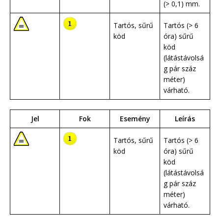
(> 0,1) mm.
Tartós, sűrű
Tartós (> 6
köd
óra) sűrű
köd
(látástávolsá
g pár száz
méter)
várható.
Jel
Fok
Esemény
Leírás
Tartós, sűrű
Tartós (> 6
köd
óra) sűrű
köd
(látástávolsá
g pár száz
méter)
várható.