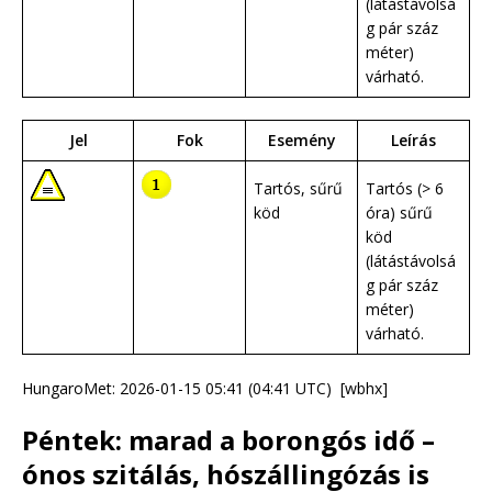
(látástávolsá
g pár száz
méter)
várható.
Jel
Fok
Esemény
Leírás
Tartós, sűrű
Tartós (> 6
köd
óra) sűrű
köd
(látástávolsá
g pár száz
méter)
várható.
HungaroMet: 2026-01-15 05:41 (04:41 UTC) [wbhx]
Péntek: marad a borongós idő –
ónos szitálás, hószállingózás is