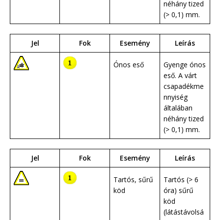
néhány tized
(> 0,1) mm.
Jel
Fok
Esemény
Leírás
Ónos eső
Gyenge ónos
eső. A várt
csapadékme
nnyiség
általában
néhány tized
(> 0,1) mm.
Jel
Fok
Esemény
Leírás
Tartós, sűrű
Tartós (> 6
köd
óra) sűrű
köd
(látástávolsá