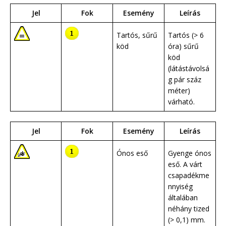
Jel
Fok
Esemény
Leírás
Tartós, sűrű
Tartós (> 6
köd
óra) sűrű
köd
(látástávolsá
g pár száz
méter)
várható.
Jel
Fok
Esemény
Leírás
Ónos eső
Gyenge ónos
eső. A várt
csapadékme
nnyiség
általában
néhány tized
(> 0,1) mm.