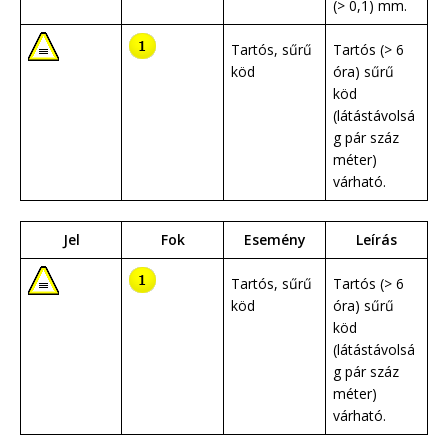
(> 0,1) mm.
Tartós, sűrű
Tartós (> 6
köd
óra) sűrű
köd
(látástávolsá
g pár száz
méter)
várható.
Jel
Fok
Esemény
Leírás
Tartós, sűrű
Tartós (> 6
köd
óra) sűrű
köd
(látástávolsá
g pár száz
méter)
várható.