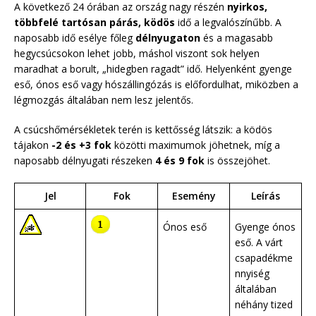
A következő 24 órában az ország nagy részén
nyirkos,
többfelé tartósan párás, ködös
idő a legvalószínűbb. A
naposabb idő esélye főleg
délnyugaton
és a magasabb
hegycsúcsokon lehet jobb, máshol viszont sok helyen
maradhat a borult, „hidegben ragadt” idő. Helyenként gyenge
eső, ónos eső vagy hószállingózás is előfordulhat, miközben a
légmozgás általában nem lesz jelentős.
A csúcshőmérsékletek terén is kettősség látszik: a ködös
tájakon
-2 és +3 fok
közötti maximumok jöhetnek, míg a
naposabb délnyugati részeken
4 és 9 fok
is összejöhet.
Jel
Fok
Esemény
Leírás
Ónos eső
Gyenge ónos
eső. A várt
csapadékme
nnyiség
általában
néhány tized