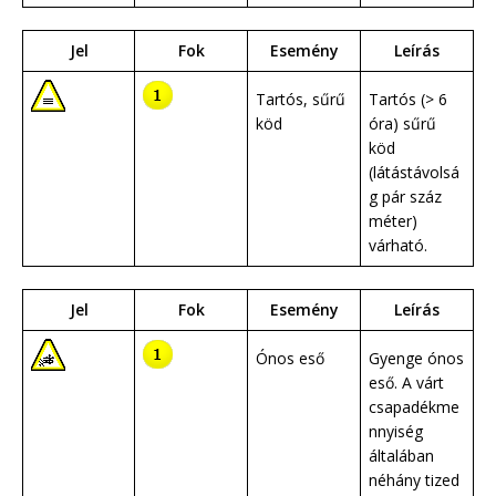
Jel
Fok
Esemény
Leírás
Tartós, sűrű
Tartós (> 6
köd
óra) sűrű
köd
(látástávolsá
g pár száz
méter)
várható.
Jel
Fok
Esemény
Leírás
Ónos eső
Gyenge ónos
eső. A várt
csapadékme
nnyiség
általában
néhány tized