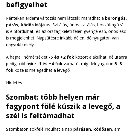
befigyelhet
Pénteken érdemi változás nem látszik: maradhat a
borongós,
párás, ködös
időjárás. Szitálás, ónos szitálás, hószállingózás
is előfordulhat, és az ország keleti felén gyenge eső, ónos eső
is megjelenhet. Napsütésre inkább délen, délnyugaton van
nagyobb esély.
A hajnali hőmérséklet
-5 és +2 fok
között alakulhat, délutánra
pedig többnyire
-1 és +4 fok
várható, míg délnyugaton
5–8
fok
közé is melegedhet a levegő.
Hirdetés
Szombat: több helyen már
fagypont fölé kúszik a levegő, a
szél is feltámadhat
Szombaton sokfelé indulhat a nap
párásan, ködösen
, ami