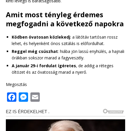
kinti levegő is barátságosabb.
Amit most tényleg érdemes
megfogadni a következő napokra
Ködben óvatosan közlekedj
: a látótáv tartósan rossz
lehet, és helyenként ónos szitálás is előfordulhat.
Reggel még csúszhat
: hiába jön lassú enyhülés, a hajnali
órákban sokszor marad a fagyveszély.
A január 29-i fordulat ígéretes
, de addig a réteges
öltözet és az óvatosság marad a nyerő.
Megosztás
F
M
E
a
e
m
c
ss
ai
e
e
l