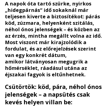
A napok óta tartó szürke, nyirkos
„hidegpárnás” idő sokaknál már
teljesen kiverte a biztosítékot: párás
köd, zúzmara, helyenként szitálás,
néhol ónos jelenségek – és közben az
az érzés, mintha megállt volna az idő.
Most viszont
már kirajzolódik a
fordulat
, és az előrejelzések szerint
van egy konkrét dátum,
amikor
látványosan megugrik a
hőmérséklet
, ráadásul utána
az
éjszakai fagyok is eltűnhetnek
.
Csütörtök: köd, pára, néhol ónos
jelenségek – a napsütés csak
kevés helyen villan be: