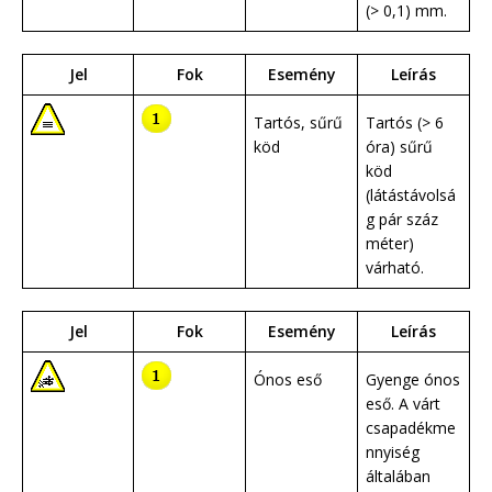
(> 0,1) mm.
Jel
Fok
Esemény
Leírás
Tartós, sűrű
Tartós (> 6
köd
óra) sűrű
köd
(látástávolsá
g pár száz
méter)
várható.
Jel
Fok
Esemény
Leírás
Ónos eső
Gyenge ónos
eső. A várt
csapadékme
nnyiség
általában