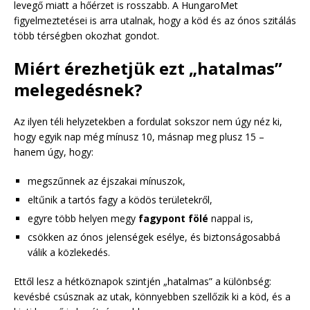
levegő miatt a hőérzet is rosszabb. A HungaroMet
figyelmeztetései is arra utalnak, hogy a köd és az ónos szitálás
több térségben okozhat gondot.
Miért érezhetjük ezt „hatalmas”
melegedésnek?
Az ilyen téli helyzetekben a fordulat sokszor nem úgy néz ki,
hogy egyik nap még mínusz 10, másnap meg plusz 15 –
hanem úgy, hogy:
megszűnnek az éjszakai mínuszok,
eltűnik a tartós fagy a ködös területekről,
egyre több helyen megy
fagypont fölé
nappal is,
csökken az ónos jelenségek esélye, és biztonságosabbá
válik a közlekedés.
Ettől lesz a hétköznapok szintjén „hatalmas” a különbség:
kevésbé csúsznak az utak, könnyebben szellőzik ki a köd, és a