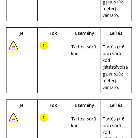
g pár száz
méter)
várható.
Jel
Fok
Esemény
Leírás
Tartós, sűrű
Tartós (> 6
köd
óra) sűrű
köd
(látástávolsá
g pár száz
méter)
várható.
Jel
Fok
Esemény
Leírás
Tartós, sűrű
Tartós (> 6
köd
óra) sűrű
köd